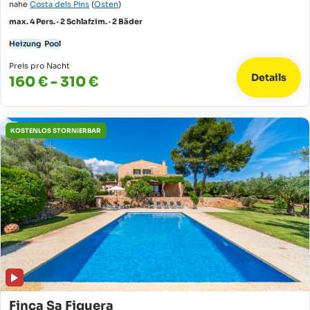
nahe
Costa dels Pins
(
Osten
)
max. 4 Pers. · 2 Schlafzim. · 2 Bäder
Heizung
Pool
Preis pro Nacht
Details
160 € - 310 €
KOSTENLOS STORNIERBAR
Finca Sa Figuera