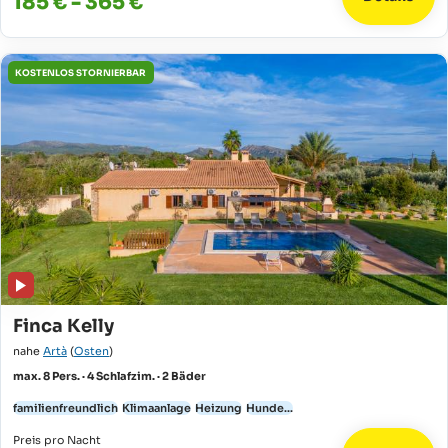
185 € - 365 €
KOSTENLOS STORNIERBAR
Finca Kelly
nahe
Artà
(
Osten
)
max. 8 Pers. · 4 Schlafzim. · 2 Bäder
familienfreundlich
Klimaanlage
Heizung
Hunde...
Preis pro Nacht