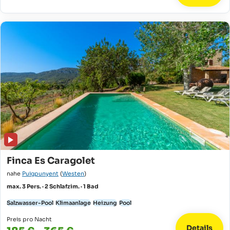
Finca Es Caragolet
nahe
Puigpunyent
(
Westen
)
max. 3 Pers. · 2 Schlafzim. · 1 Bad
Salzwasser-Pool
Klimaanlage
Heizung
Pool
Preis pro Nacht
Details