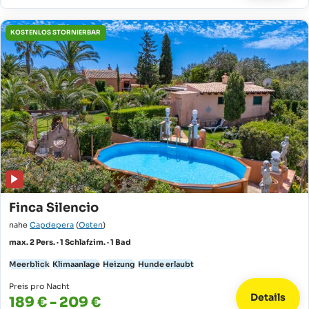
KOSTENLOS STORNIERBAR
Finca Silencio
nahe
Capdepera
(
Osten
)
max. 2 Pers. · 1 Schlafzim. · 1 Bad
Meerblick
Klimaanlage
Heizung
Hunde erlaubt
Preis pro Nacht
Details
189 € - 209 €