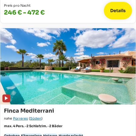
Preis pro Nacht
Details
246 € - 472 €
Finca Mediterrani
nahe
Porreres
(
Süden
)
max. 4 Pers. · 2 Schlafzim. · 2 Bäder
Gehoben
Klimaanlage
Heizung
Hunde erlaubt