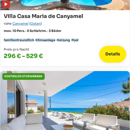
Villa Casa Maria de Canyamel
nahe
Canyamel
(
Osten
)
max. 10 Pers. · 5 Schlafzim. · 3 Bäder
familienfreundlich
Klimaanlage
Heizung
Pool
Preis pro Nacht
Details
296 € - 529 €
KOSTENLOS STORNIERBAR