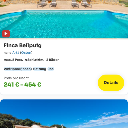
Finca Bellpuig
nahe
Artà
(
Osten
)
max. 8 Pers. · 4 Schlafzim. · 2 Bäder
Whirlpool (innen)
Heizung
Pool
Preis pro Nacht
Details
241 € - 454 €