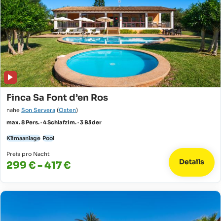
Finca Sa Font d’en Ros
nahe
Son Servera
(
Osten
)
max. 8 Pers. · 4 Schlafzim. · 3 Bäder
Klimaanlage
Pool
Preis pro Nacht
Details
299 € - 417 €