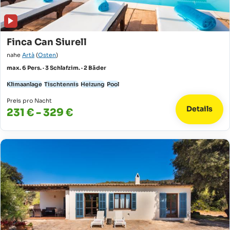
Finca Can Siurell
nahe
Artà
(
Osten
)
max. 6 Pers. · 3 Schlafzim. · 2 Bäder
Klimaanlage
Tischtennis
Heizung
Pool
Preis pro Nacht
Details
231 € - 329 €