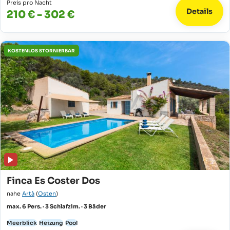
Preis pro Nacht
Details
210 € - 302 €
KOSTENLOS STORNIERBAR
Finca Es Coster Dos
nahe
Artà
(
Osten
)
max. 6 Pers. · 3 Schlafzim. · 3 Bäder
Meerblick
Heizung
Pool