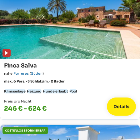
Finca Salva
nahe
Porreres
(
Süden
)
max. 6 Pers. · 3 Schlafzim. · 2 Bäder
Klimaanlage
Heizung
Hunde erlaubt
Pool
Preis pro Nacht
Details
246 € - 624 €
KOSTENLOS STORNIERBAR