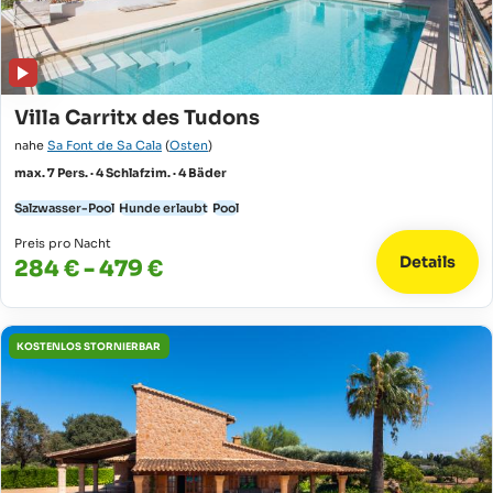
Villa Carritx des Tudons
nahe
Sa Font de Sa Cala
(
Osten
)
max. 7 Pers. · 4 Schlafzim. · 4 Bäder
Salzwasser-Pool
Hunde erlaubt
Pool
Preis pro Nacht
Details
284 € - 479 €
KOSTENLOS STORNIERBAR