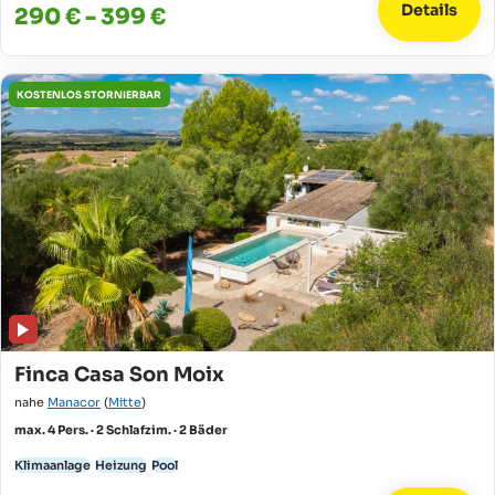
Details
290 € - 399 €
KOSTENLOS STORNIERBAR
Finca Casa Son Moix
nahe
Manacor
(
Mitte
)
max. 4 Pers. · 2 Schlafzim. · 2 Bäder
Klimaanlage
Heizung
Pool