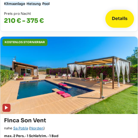
Klimaanlage
Heizung
Pool
Preis pro Nacht
Details
210 € - 375 €
KOSTENLOS STORNIERBAR
Finca Son Vent
nahe
Sa Pobla
(
Norden
)
max. 2 Pers. · 1 Schlafzim. · 1 Bad