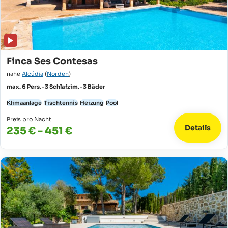
Finca Ses Contesas
nahe
Alcúdia
(
Norden
)
max. 6 Pers. · 3 Schlafzim. · 3 Bäder
Klimaanlage
Tischtennis
Heizung
Pool
Preis pro Nacht
Details
235 € - 451 €