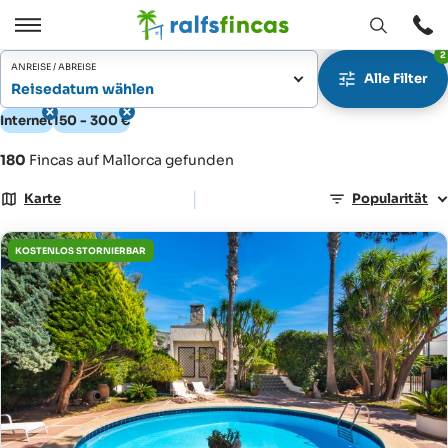
Fenster
Öffnen
2
Öffnen
/
ANREISE / ABREISE
Alle Filter
Schließen
Reisedatum wählen
Internet
150 - 300 €
180
Fincas auf Mallorca gefunden
|
Karte
Popularität
KOSTENLOS STORNIERBAR