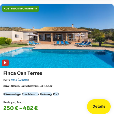
KOSTENLOS STORNIERBAR
Finca Can Terres
nahe
Artà
(
Osten
)
max. 8 Pers. · 4 Schlafzim. · 3 Bäder
Klimaanlage
Tischtennis
Heizung
Pool
Preis pro Nacht
Details
250 € - 482 €