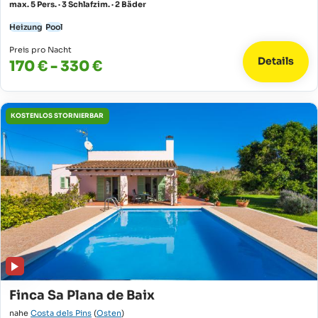
max. 5 Pers. · 3 Schlafzim. · 2 Bäder
Heizung
Pool
Preis pro Nacht
Details
170 € - 330 €
KOSTENLOS STORNIERBAR
Finca Sa Plana de Baix
nahe
Costa dels Pins
(
Osten
)