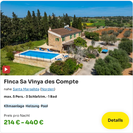
Finca Sa Vinya des Compte
nahe
Santa Margalida
(
Norden
)
max. 5 Pers. · 3 Schlafzim. · 1 Bad
Klimaanlage
Heizung
Pool
Preis pro Nacht
Details
214 € - 440 €