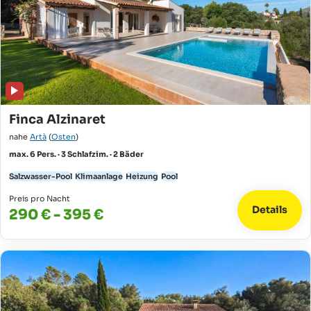
Finca Alzinaret
nahe
Artà
(
Osten
)
max. 6 Pers. · 3 Schlafzim. · 2 Bäder
Salzwasser-Pool
Klimaanlage
Heizung
Pool
Preis pro Nacht
Details
290 € - 395 €