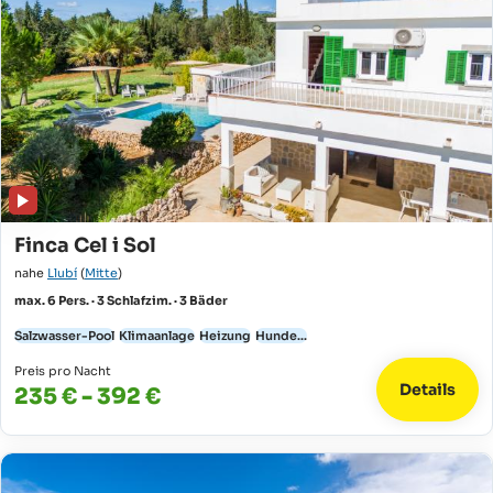
Finca Cel i Sol
nahe
Llubí
(
Mitte
)
max. 6 Pers. · 3 Schlafzim. · 3 Bäder
Salzwasser-Pool
Klimaanlage
Heizung
Hunde...
Preis pro Nacht
Details
235 € - 392 €