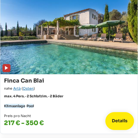
Finca Can Blai
nahe
Artà
(
Osten
)
max. 4 Pers. · 2 Schlafzim. · 2 Bäder
Klimaanlage
Pool
Preis pro Nacht
Details
217 € - 350 €