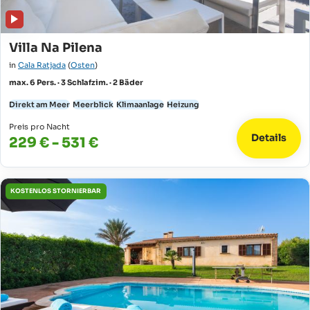
Villa Na Pilena
in
Cala Ratjada
(
Osten
)
max. 6 Pers. · 3 Schlafzim. · 2 Bäder
Direkt am Meer
Meerblick
Klimaanlage
Heizung
Preis pro Nacht
Details
229 € - 531 €
KOSTENLOS STORNIERBAR