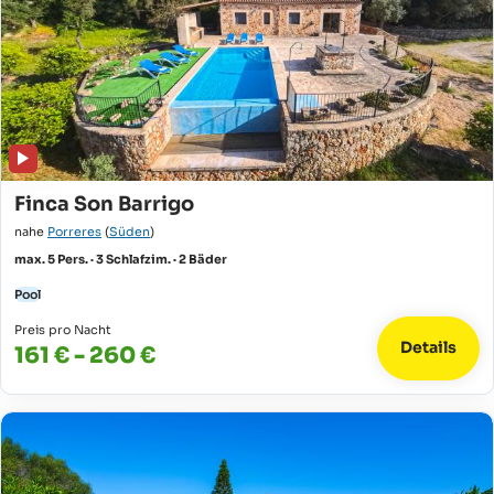
Finca Son Barrigo
nahe
Porreres
(
Süden
)
max. 5 Pers. · 3 Schlafzim. · 2 Bäder
Pool
Preis pro Nacht
Details
161 € - 260 €