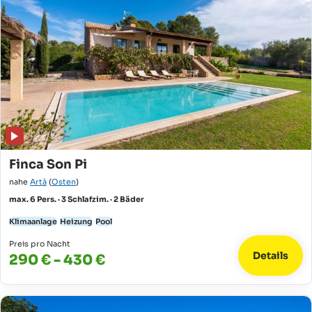
Finca Son Pi
nahe
Artà
(
Osten
)
max. 6 Pers. · 3 Schlafzim. · 2 Bäder
Klimaanlage
Heizung
Pool
Preis pro Nacht
Details
290 € - 430 €