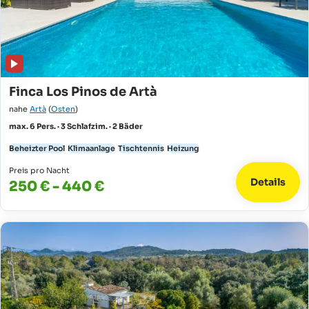
Finca Los Pinos de Artà
nahe
Artà
(
Osten
)
max. 6 Pers. · 3 Schlafzim. · 2 Bäder
Beheizter Pool
Klimaanlage
Tischtennis
Heizung
Preis pro Nacht
Details
250 € - 440 €