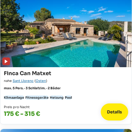
Finca Can Matxet
nahe
Sant Llorenc
(
Osten
)
max. 5 Pers. · 3 Schlafzim. · 2 Bäder
Klimaanlage
Fitnessgeräte
Heizung
Pool
Preis pro Nacht
Details
175 € - 315 €