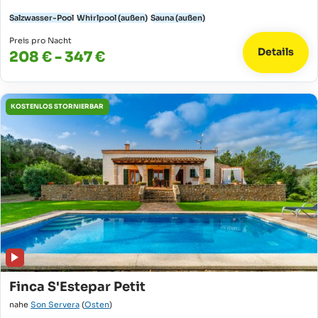
Salzwasser-Pool
Whirlpool (außen)
Sauna (außen)
Preis pro Nacht
Details
208 € - 347 €
KOSTENLOS STORNIERBAR
Finca S'Estepar Petit
nahe
Son Servera
(
Osten
)