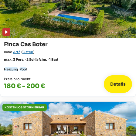
Finca Cas Boter
nahe
Artà
(
Osten
)
max. 3 Pers. · 2 Schlafzim. · 1 Bad
Heizung
Pool
Preis pro Nacht
Details
180 € - 200 €
KOSTENLOS STORNIERBAR