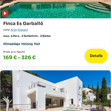
Finca Es Garballó
nahe
Artà
(
Osten
)
max. 4 Pers. · 2 Schlafzim. · 2 Bäder
Klimaanlage
Heizung
Pool
Preis pro Nacht
Details
169 € - 326 €