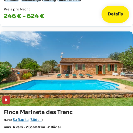
Preis pro Nacht
Details
246 € - 624 €
Finca Marineta des Trenc
nahe
Sa Ràpita
(
Süden
)
max. 4 Pers. · 2 Schlafzim. · 2 Bäder