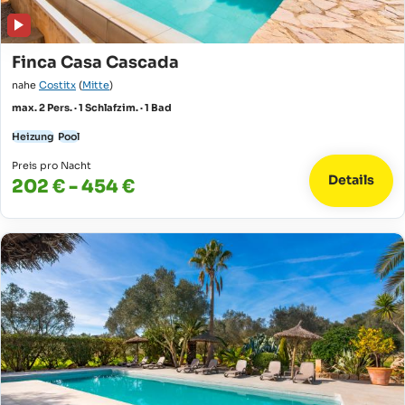
Finca Casa Cascada
nahe
Costitx
(
Mitte
)
max. 2 Pers. · 1 Schlafzim. · 1 Bad
Heizung
Pool
Preis pro Nacht
Details
202 € - 454 €