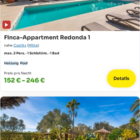
Finca-Appartment Redonda 1
nahe
Costitx
(
Mitte
)
max. 2 Pers. · 1 Schlafzim. · 1 Bad
Heizung
Pool
Preis pro Nacht
Details
152 € - 246 €