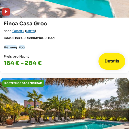
Finca Casa Groc
nahe
Costitx
(
Mitte
)
max. 2 Pers. · 1 Schlafzim. · 1 Bad
Heizung
Pool
Preis pro Nacht
Details
164 € - 284 €
KOSTENLOS STORNIERBAR