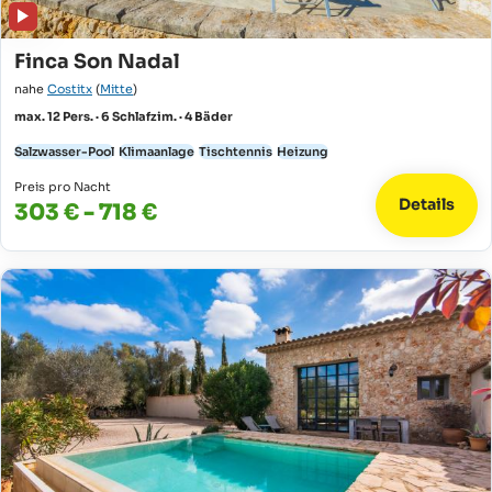
Finca Son Nadal
nahe
Costitx
(
Mitte
)
max. 12 Pers. · 6 Schlafzim. · 4 Bäder
Salzwasser-Pool
Klimaanlage
Tischtennis
Heizung
Preis pro Nacht
Details
303 € - 718 €