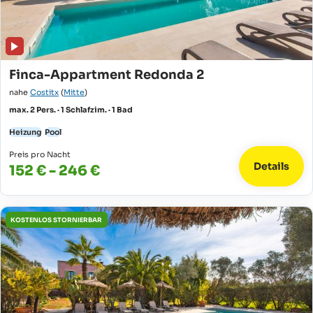
Finca-Appartment Redonda 2
nahe
Costitx
(
Mitte
)
max. 2 Pers. · 1 Schlafzim. · 1 Bad
Heizung
Pool
Preis pro Nacht
Details
152 € - 246 €
KOSTENLOS STORNIERBAR