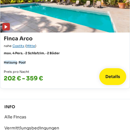
Finca Arco
nahe
Costitx
(
Mitte
)
max. 4 Pers. · 2 Schlafzim. · 2 Bäder
Heizung
Pool
Preis pro Nacht
Details
202 € - 359 €
INFO
Alle Fincas
Vermittlungsbedingungen