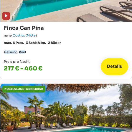
Finca Can Pina
nahe
Costitx
(
Mitte
)
max. 6 Pers. · 3 Schlafzim. · 2 Bäder
Heizung
Pool
Preis pro Nacht
Details
217 € - 460 €
KOSTENLOS STORNIERBAR