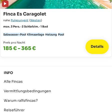
Finca Es Caragolet
nahe
Puigpunyent
(
Westen
)
max. 3 Pers. · 2 Schlafzim. · 1 Bad
Salzwasser-Pool
Klimaanlage
Heizung
Pool
Preis pro Nacht
Details
185 € - 365 €
INFO
Alle Fincas
Vermittlungsbedingungen
Warum ralfsfincas?
Reiseführer