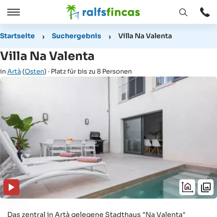
Fenster
Öffnen
Öffnen
/
Startseite
Suchergebnis
Villa Na Valenta
Schließen
Villa Na Valenta
in
Artà
(
Osten
) · Platz für bis zu 8 Personen
Das zentral in Artà gelegene Stadthaus "Na Valenta"