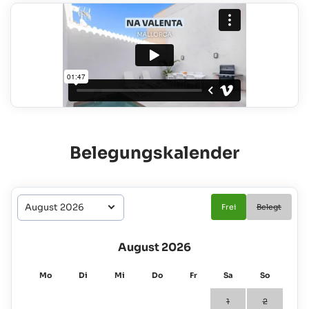
Belegungskalender
Frei
Belegt
August 2026
Mo
Di
Mi
Do
Fr
Sa
So
1
2