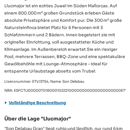
Llucmajor ist ein echtes Juwel im Süden Mallorcas. Auf
einem 800.000 m² großen Grundstück erleben Gäste
absolute Privatsphäre und Komfort pur. Die 300 m² große
Natursteinfinca bietet Platz für 6 Personen mit 3
Schlafzimmern und 2 Bädern. Innen begeistert sie mit
origineller Einrichtung, voll ausgestatteter Küche und
Klimaanlage. Im Außenbereich erwartet Sie ein riesiger
Pool, mehrere Terrassen, BBQ-Zone und eine spektakuläre
Gewölbehöhle mit Lounge-Atmosphäre – ideal für
entspannte Urlaubstage abseits vom Trubel.
Lizenznummer: ETV/3754, Name: Son Delabau
NRA: ESFCTU00000701800010222100000000000000000000ETV/3
Vollständige Beschreibung
Über die Lage "Llucmajor"
"Son Delabau Gran" liegt ruhig und ländlich, nur rund 6 km