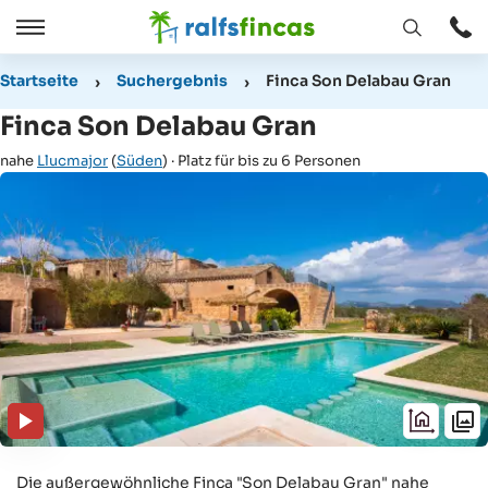
Fenster
Öffnen
Öffnen
/
Startseite
Suchergebnis
Finca Son Delabau Gran
Schließen
Finca Son Delabau Gran
nahe
Llucmajor
(
Süden
) · Platz für bis zu 6 Personen
Die außergewöhnliche Finca "Son Delabau Gran" nahe