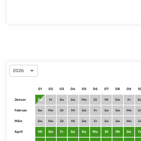
01
02
03
04
05
06
07
08
09
1
Januar
Do
Fr
Sa
So
Mo
Di
Mi
Do
Fr
S
Februar
So
Mo
Di
Mi
Do
Fr
Sa
So
Mo
D
März
So
Mo
Di
Mi
Do
Fr
Sa
So
Mo
D
April
Mi
Do
Fr
Sa
So
Mo
Di
Mi
Do
F