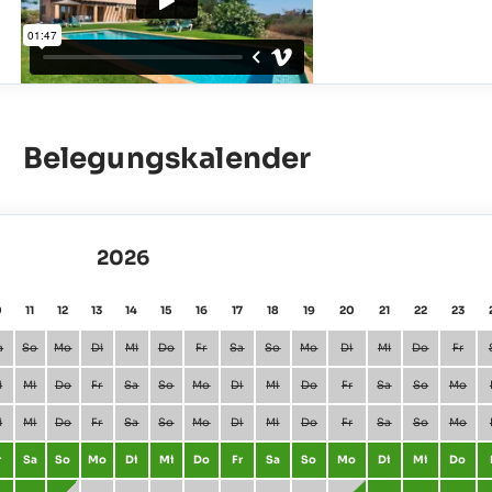
Belegungskalender
2026
0
11
12
13
14
15
16
17
18
19
20
21
22
23
a
So
Mo
Di
Mi
Do
Fr
Sa
So
Mo
Di
Mi
Do
Fr
i
Mi
Do
Fr
Sa
So
Mo
Di
Mi
Do
Fr
Sa
So
Mo
i
Mi
Do
Fr
Sa
So
Mo
Di
Mi
Do
Fr
Sa
So
Mo
r
Sa
So
Mo
Di
Mi
Do
Fr
Sa
So
Mo
Di
Mi
Do