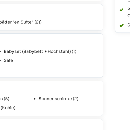
C
P
G
bäder "en Suite"
(2)
)
S
Babyset (Babybett + Hochstuhl)
(1)
Safe
en
(5)
Sonnenschirme
(2)
 (Kohle)