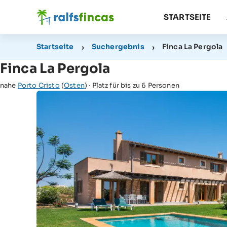
STARTSEITE
Startseite
Suchergebnis
Finca La Pergola
Finca La Pergola
nahe
Porto Cristo
(
Osten
) · Platz für bis zu 6 Personen