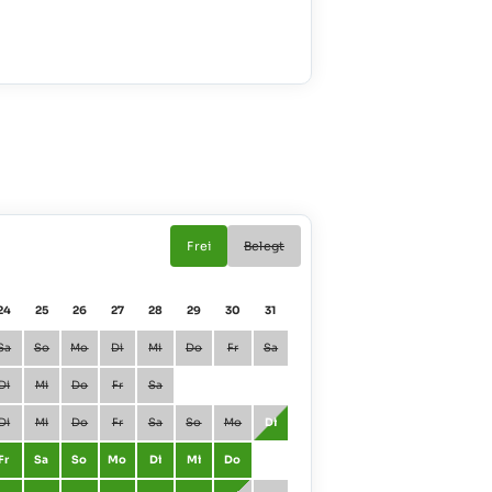
Frei
Belegt
24
25
26
27
28
29
30
31
01
02
Sa
So
Mo
Di
Mi
Do
Fr
Sa
Januar
Fr
Sa
Di
Mi
Do
Fr
Sa
Februar
Mo
Di
Di
Mi
Do
Fr
Sa
So
Mo
Di
März
Mo
Di
Fr
Sa
So
Mo
Di
Mi
Do
April
Do
Fr