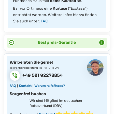
Für dieses Haus fällt
keine Kaution
an.
Bar vor Ort muss eine
Kurtaxe
("Ecotasa")
entrichtet werden. Weitere Infos hierzu finden
Sie auch unter:
FAQ
Bestpreis-Garantie
Wir beraten Sie gerne!
Telefonische Beratung Mo-Fr: 10-15 Uhr
+49 521 92278854
|
|
FAQ
Kontakt
Warum ralfsfincas?
Sorgenfrei buchen
Wir sind Mitglied im deutschen
Reiseverband (DRV).