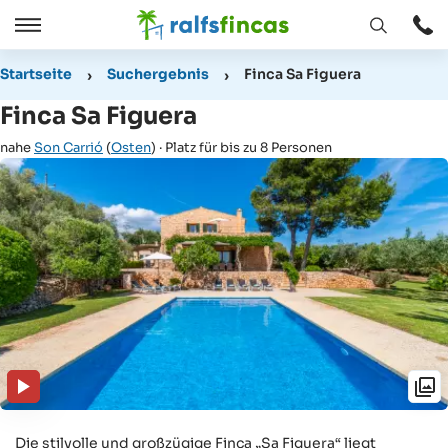
Fenster
Öffnen
Öffnen
/
Startseite
Suchergebnis
Finca Sa Figuera
Schließen
Finca Sa Figuera
nahe
Son Carrió
(
Osten
) · Platz für bis zu 8 Personen
Die stilvolle und großzügige Finca „Sa Figuera“ liegt