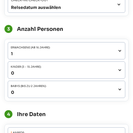
CHECK-IN / CHECK-OUT
Reisedatum auswählen
Anzahl Personen
3
ERWACHSENE (AB 16 JAHRE):
KINDER (3 - 15 JAHRE):
BABYS (BIS ZU 2 JAHREN):
Ihre Daten
4
*
ANREDE: