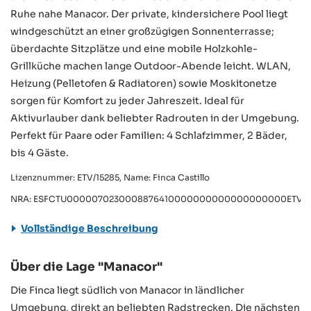
Ruhe nahe Manacor. Der private, kindersichere Pool liegt
windgeschützt an einer großzügigen Sonnenterrasse;
überdachte Sitzplätze und eine mobile Holzkohle-
Grillküche machen lange Outdoor-Abende leicht. WLAN,
Heizung (Pelletofen & Radiatoren) sowie Moskitonetze
sorgen für Komfort zu jeder Jahreszeit. Ideal für
Aktivurlauber dank beliebter Radrouten in der Umgebung.
Perfekt für Paare oder Familien: 4 Schlafzimmer, 2 Bäder,
bis 4 Gäste.
Lizenznummer: ETV/15285, Name: Finca Castillo
NRA: ESFCTU0000070230008876410000000000000000000ETV/15
Vollständige Beschreibung
Über die Lage "Manacor"
Die Finca liegt südlich von Manacor in ländlicher
Umgebung, direkt an beliebten Radstrecken. Die nächsten