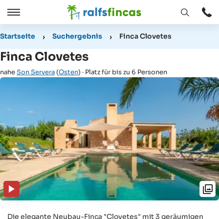
Fenster
Öffnen
Öffnen
/
Startseite
Suchergebnis
Finca Clovetes
Schließen
Finca Clovetes
nahe
Son Servera
(
Osten
) · Platz für bis zu 6 Personen
Die elegante Neubau-Finca "Clovetes" mit 3 geräumigen