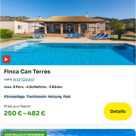
Finca Can Terres
nahe
Artà
(
Osten
)
max. 8 Pers. · 4 Schlafzim. · 3 Bäder
Klimaanlage
Tischtennis
Heizung
Pool
Preis pro Nacht
Details
250 € - 482 €
KOSTENLOS STORNIERBAR