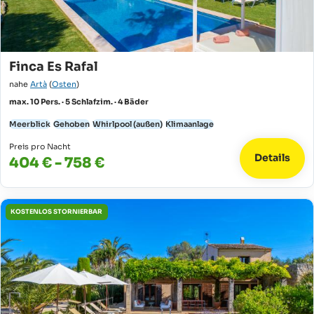
Finca Es Rafal
nahe
Artà
(
Osten
)
max. 10 Pers. · 5 Schlafzim. · 4 Bäder
Meerblick
Gehoben
Whirlpool (außen)
Klimaanlage
Preis pro Nacht
Details
404 € - 758 €
KOSTENLOS STORNIERBAR