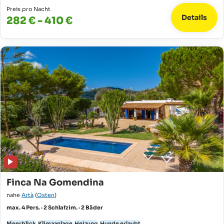
Preis pro Nacht
Details
282 € - 410 €
Finca Na Gomendina
nahe
Artà
(
Osten
)
max. 4 Pers. · 2 Schlafzim. · 2 Bäder
Meerblick
Klimaanlage
Heizung
Hunde erlaubt