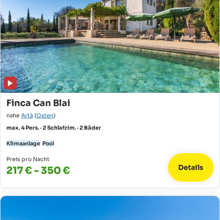
Finca Can Blai
nahe
Artà
(
Osten
)
max. 4 Pers. · 2 Schlafzim. · 2 Bäder
Klimaanlage
Pool
Preis pro Nacht
Details
217 € - 350 €