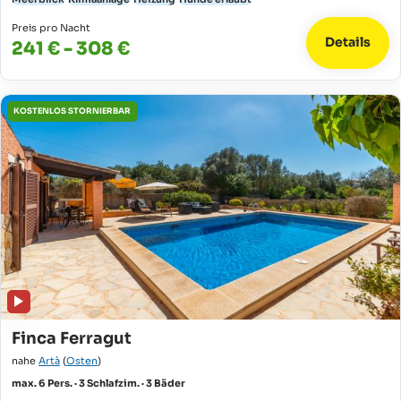
Preis pro Nacht
Details
241 € - 308 €
KOSTENLOS STORNIERBAR
Finca Ferragut
nahe
Artà
(
Osten
)
max. 6 Pers. · 3 Schlafzim. · 3 Bäder