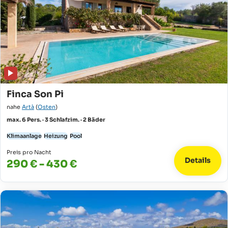
Finca Son Pi
nahe
Artà
(
Osten
)
max. 6 Pers. · 3 Schlafzim. · 2 Bäder
Klimaanlage
Heizung
Pool
Preis pro Nacht
Details
290 € - 430 €