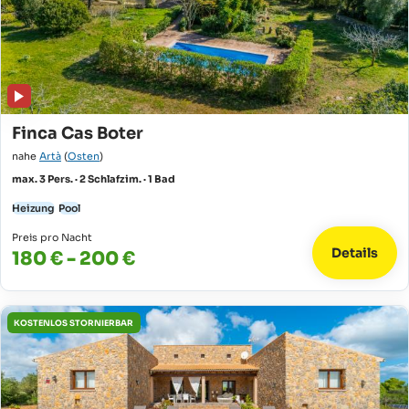
Finca Cas Boter
nahe
Artà
(
Osten
)
max. 3 Pers. · 2 Schlafzim. · 1 Bad
Heizung
Pool
Preis pro Nacht
Details
180 € - 200 €
KOSTENLOS STORNIERBAR