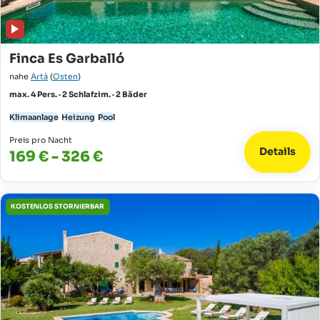
Finca Es Garballó
nahe
Artà
(
Osten
)
max. 4 Pers. · 2 Schlafzim. · 2 Bäder
Klimaanlage
Heizung
Pool
Preis pro Nacht
Details
169 € - 326 €
KOSTENLOS STORNIERBAR