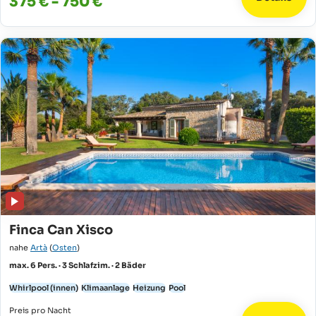
375 € - 750 €
Finca Can Xisco
nahe
Artà
(
Osten
)
max. 6 Pers. · 3 Schlafzim. · 2 Bäder
Whirlpool (innen)
Klimaanlage
Heizung
Pool
Preis pro Nacht