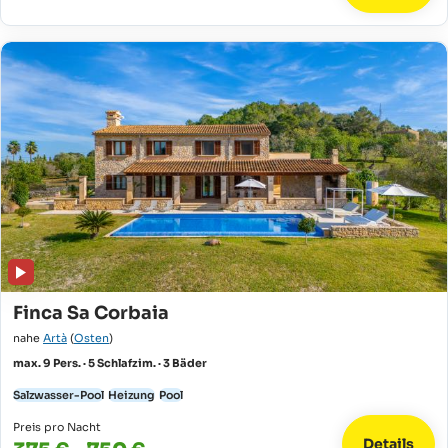
Finca Sa Corbaia
nahe
Artà
(
Osten
)
max. 9 Pers. · 5 Schlafzim. · 3 Bäder
Salzwasser-Pool
Heizung
Pool
Preis pro Nacht
Details