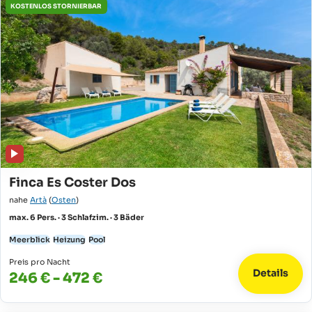
KOSTENLOS STORNIERBAR
Finca Es Coster Dos
nahe
Artà
(
Osten
)
max. 6 Pers. · 3 Schlafzim. · 3 Bäder
Meerblick
Heizung
Pool
Preis pro Nacht
Details
246 € - 472 €