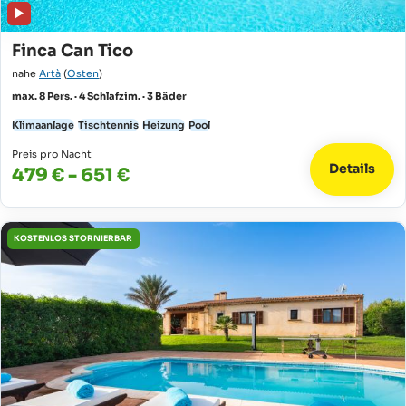
Finca Can Tico
nahe
Artà
(
Osten
)
max. 8 Pers. · 4 Schlafzim. · 3 Bäder
Klimaanlage
Tischtennis
Heizung
Pool
Preis pro Nacht
Details
479 € - 651 €
KOSTENLOS STORNIERBAR