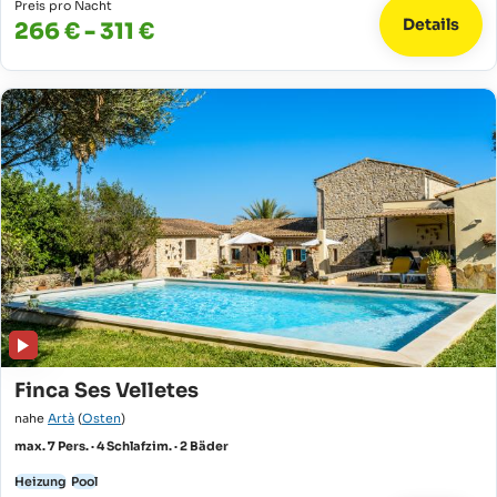
Preis pro Nacht
Details
266 € - 311 €
Finca Ses Velletes
nahe
Artà
(
Osten
)
max. 7 Pers. · 4 Schlafzim. · 2 Bäder
Heizung
Pool