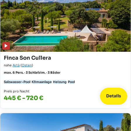
Finca Son Cullera
nahe
Artà
(
Osten
)
max. 6 Pers. · 3 Schlafzim. · 3 Bäder
Salzwasser-Pool
Klimaanlage
Heizung
Pool
Preis pro Nacht
Details
445 € - 720 €