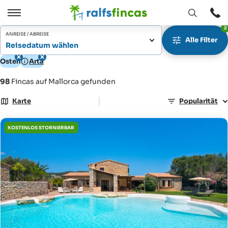
Fenster
Öffnen
2
Öffnen
/
ANREISE / ABREISE
Alle Filter
Schließen
Reisedatum wählen
Osten
Artà
98
Fincas auf Mallorca gefunden
|
Karte
Popularität
KOSTENLOS STORNIERBAR