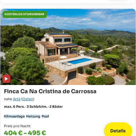
KOSTENLOS STORNIERBAR
Finca Ca Na Cristina de Carrossa
nahe
Artà
(
Osten
)
max. 6 Pers. · 3 Schlafzim. · 2 Bäder
Klimaanlage
Heizung
Pool
Preis pro Nacht
Details
404 € - 495 €