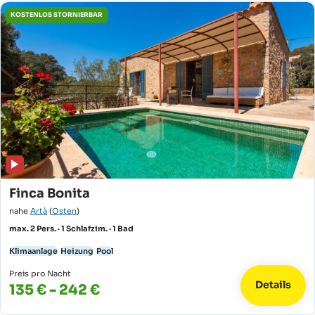
KOSTENLOS STORNIERBAR
Finca Bonita
nahe
Artà
(
Osten
)
max. 2 Pers. · 1 Schlafzim. · 1 Bad
Klimaanlage
Heizung
Pool
Preis pro Nacht
Details
135 € - 242 €