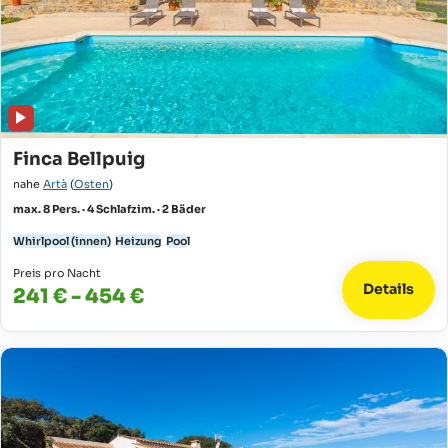
Finca Bellpuig
nahe
Artà
(
Osten
)
max. 8 Pers. · 4 Schlafzim. · 2 Bäder
Whirlpool (innen)
Heizung
Pool
Preis pro Nacht
Details
241 € - 454 €