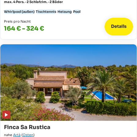
max. 4 Pers. · 2 Schlafzim. · 2 Bäder
Whirlpool (außen)
Tischtennis
Heizung
Pool
Preis pro Nacht
Details
164 € - 324 €
Finca Sa Rustica
nahe
Artà
(
Osten
)