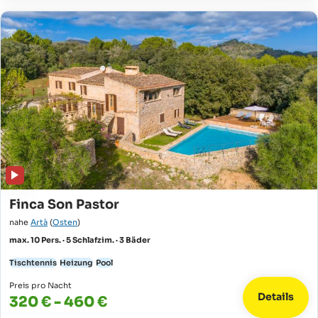
Finca Son Pastor
nahe
Artà
(
Osten
)
max. 10 Pers. · 5 Schlafzim. · 3 Bäder
Tischtennis
Heizung
Pool
Preis pro Nacht
Details
320 € - 460 €