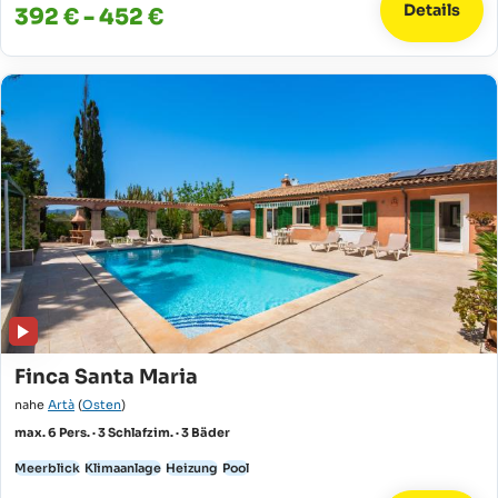
Details
392 € - 452 €
Finca Santa Maria
nahe
Artà
(
Osten
)
max. 6 Pers. · 3 Schlafzim. · 3 Bäder
Meerblick
Klimaanlage
Heizung
Pool