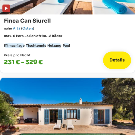
Finca Can Siurell
nahe
Artà
(
Osten
)
max. 6 Pers. · 3 Schlafzim. · 2 Bäder
Klimaanlage
Tischtennis
Heizung
Pool
Preis pro Nacht
Details
231 € - 329 €