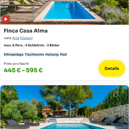
Finca Casa Alma
nahe
Artà
(
Osten
)
max. 6 Pers. · 3 Schlafzim. · 3 Bäder
Klimaanlage
Tischtennis
Heizung
Pool
Preis pro Nacht
Details
445 € - 595 €