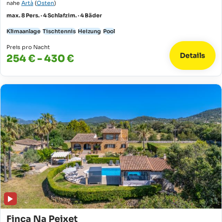
nahe
Artà
(
Osten
)
max. 8 Pers. · 4 Schlafzim. · 4 Bäder
Klimaanlage
Tischtennis
Heizung
Pool
Preis pro Nacht
Details
254 € - 430 €
Finca Na Peixet