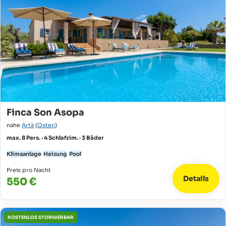
Finca Son Asopa
nahe
Artà
(
Osten
)
max. 8 Pers. · 4 Schlafzim. · 3 Bäder
Klimaanlage
Heizung
Pool
Preis pro Nacht
Details
550 €
KOSTENLOS STORNIERBAR