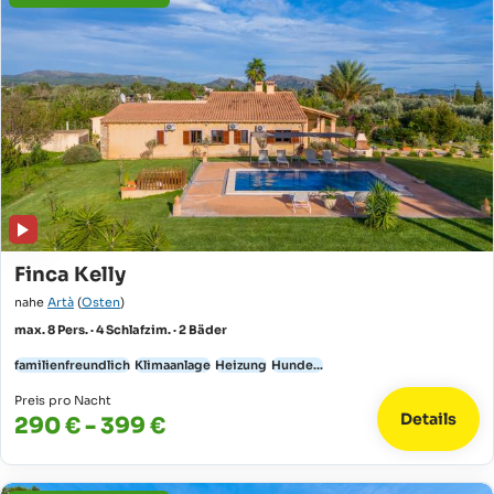
Finca Kelly
nahe
Artà
(
Osten
)
max. 8 Pers. · 4 Schlafzim. · 2 Bäder
familienfreundlich
Klimaanlage
Heizung
Hunde...
Preis pro Nacht
Details
290 € - 399 €