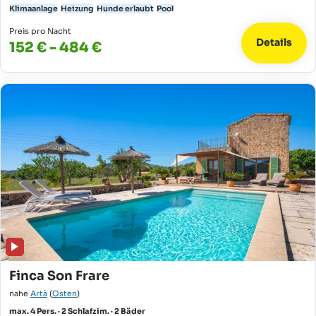
Klimaanlage
Heizung
Hunde erlaubt
Pool
Preis pro Nacht
Details
152 € - 484 €
Finca Son Frare
nahe
Artà
(
Osten
)
max. 4 Pers. · 2 Schlafzim. · 2 Bäder