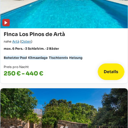
Finca Los Pinos de Artà
nahe
Artà
(
Osten
)
max. 6 Pers. · 3 Schlafzim. · 2 Bäder
Beheizter Pool
Klimaanlage
Tischtennis
Heizung
Preis pro Nacht
Details
250 € - 440 €