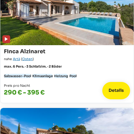
Finca Alzinaret
nahe
Artà
(
Osten
)
max. 6 Pers. · 3 Schlafzim. · 2 Bäder
Salzwasser-Pool
Klimaanlage
Heizung
Pool
Preis pro Nacht
Details
290 € - 395 €