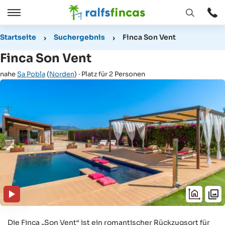
Fenster
Öffnen
Öffnen
/
Startseite
Suchergebnis
Finca Son Vent
Schließen
Finca Son Vent
nahe
Sa Pobla
(
Norden
) · Platz für 2 Personen
Die Finca „Son Vent“ ist ein romantischer Rückzugsort für