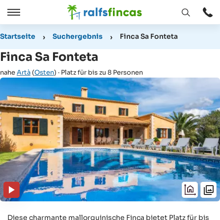
Fenster
Öffnen
Öffnen
/
Startseite
Suchergebnis
Finca Sa Fonteta
Schließen
Finca Sa Fonteta
nahe
Artà
(
Osten
) · Platz für bis zu 8 Personen
Diese charmante mallorquinische Finca bietet Platz für bis