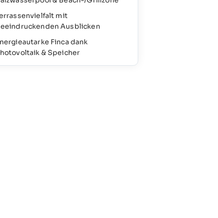
alzwasserpool & Beach-/Grillzone
errassenvielfalt mit
eeindruckenden Ausblicken
nergieautarke Finca dank
hotovoltaik & Speicher