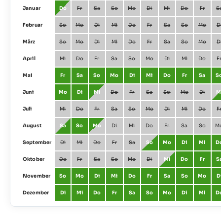
Januar
Do
Fr
Sa
So
Mo
Di
Mi
Do
Fr
S
Februar
So
Mo
Di
Mi
Do
Fr
Sa
So
Mo
D
März
So
Mo
Di
Mi
Do
Fr
Sa
So
Mo
D
April
Mi
Do
Fr
Sa
So
Mo
Di
Mi
Do
F
Mai
Fr
Sa
So
Mo
Di
Mi
Do
Fr
Sa
S
Juni
Mo
Di
Mi
Do
Fr
Sa
So
Mo
Di
M
Juli
Mi
Do
Fr
Sa
So
Mo
Di
Mi
Do
F
August
Sa
So
Mo
Di
Mi
Do
Fr
Sa
So
M
September
Di
Mi
Do
Fr
Sa
So
Mo
Di
Mi
D
Oktober
Do
Fr
Sa
So
Mo
Di
Mi
Do
Fr
S
November
So
Mo
Di
Mi
Do
Fr
Sa
So
Mo
D
Dezember
Di
Mi
Do
Fr
Sa
So
Mo
Di
Mi
D