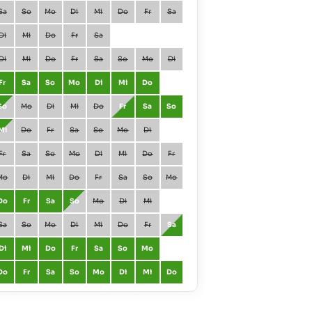
Sa
So
Mo
Di
Mi
Do
Fr
Sa
Januar
Fr
Sa
Di
Mi
Do
Fr
Sa
Februar
Mo
Di
Di
Mi
Do
Fr
Sa
So
Mo
Di
März
Mo
Di
Fr
Sa
So
Mo
Di
Mi
Do
April
Do
Fr
So
Mo
Di
Mi
Do
Fr
Sa
So
Mai
Sa
So
Mi
Do
Fr
Sa
So
Mo
Di
Juni
Di
Mi
Fr
Sa
So
Mo
Di
Mi
Do
Fr
Juli
Do
Fr
Mo
Di
Mi
Do
Fr
Sa
So
Mo
August
So
Mo
Do
Fr
Sa
So
Mo
Di
Mi
September
Mi
Do
Sa
So
Mo
Di
Mi
Do
Fr
Sa
Oktober
Fr
Sa
Di
Mi
Do
Fr
Sa
So
Mo
November
Mo
Di
Do
Fr
Sa
So
Mo
Di
Mi
Do
Dezember
Mi
Do