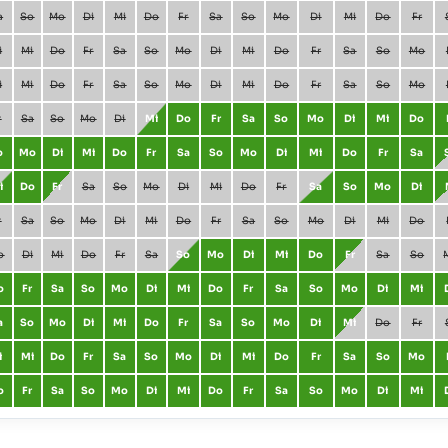
a
So
Mo
Di
Mi
Do
Fr
Sa
So
Mo
Di
Mi
Do
Fr
i
Mi
Do
Fr
Sa
So
Mo
Di
Mi
Do
Fr
Sa
So
Mo
i
Mi
Do
Fr
Sa
So
Mo
Di
Mi
Do
Fr
Sa
So
Mo
r
Sa
So
Mo
Di
Mi
Do
Fr
Sa
So
Mo
Di
Mi
Do
o
Mo
Di
Mi
Do
Fr
Sa
So
Mo
Di
Mi
Do
Fr
Sa
i
Do
Fr
Sa
So
Mo
Di
Mi
Do
Fr
Sa
So
Mo
Di
r
Sa
So
Mo
Di
Mi
Do
Fr
Sa
So
Mo
Di
Mi
Do
o
Di
Mi
Do
Fr
Sa
So
Mo
Di
Mi
Do
Fr
Sa
So
o
Fr
Sa
So
Mo
Di
Mi
Do
Fr
Sa
So
Mo
Di
Mi
a
So
Mo
Di
Mi
Do
Fr
Sa
So
Mo
Di
Mi
Do
Fr
i
Mi
Do
Fr
Sa
So
Mo
Di
Mi
Do
Fr
Sa
So
Mo
o
Fr
Sa
So
Mo
Di
Mi
Do
Fr
Sa
So
Mo
Di
Mi