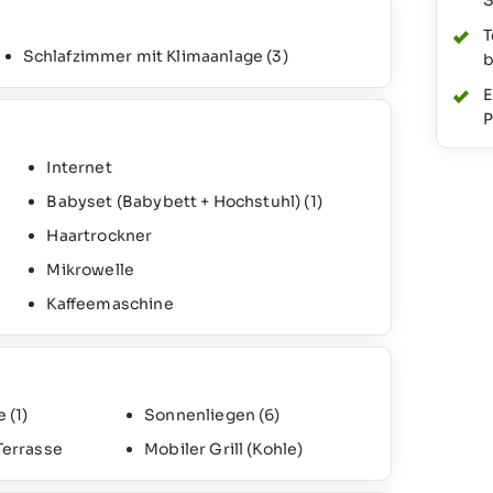
S
T
Schlafzimmer mit Klimaanlage
(3)
b
E
P
Internet
Babyset (Babybett + Hochstuhl)
(1)
Haartrockner
Mikrowelle
Kaffeemaschine
e
(1)
Sonnenliegen
(6)
Terrasse
Mobiler Grill (Kohle)