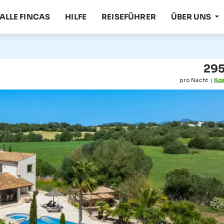
ALLE FINCAS
HILFE
REISEFÜHRER
ÜBER UNS
295
pro Nacht
Kos
|