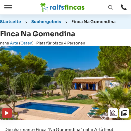
Fenster
Öffnen
Öffnen
/
Startseite
Suchergebnis
Finca Na Gomendina
Schließen
Finca Na Gomendina
nahe
Artà
(
Osten
) · Platz für bis zu 4 Personen
Die charmante Finca "Na Gomendina" nahe Artà liegt