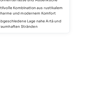
onnenterrasse und Außenküche
tilvolle Kombination aus rustikalem
harme und modernem Komfort
bgeschiedene Lage nahe Artà und
raumhaften Stränden