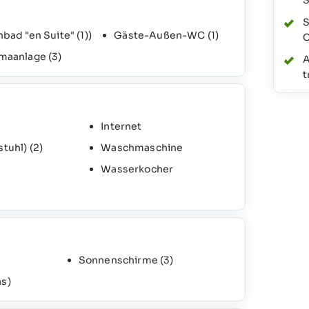
S
S
nbad "en Suite"
(1)
)
Gäste-Außen-WC
(1)
C
imaanlage
(3)
A
t
Internet
stuhl)
(2)
Waschmaschine
Wasserkocher
Sonnenschirme
(3)
as)