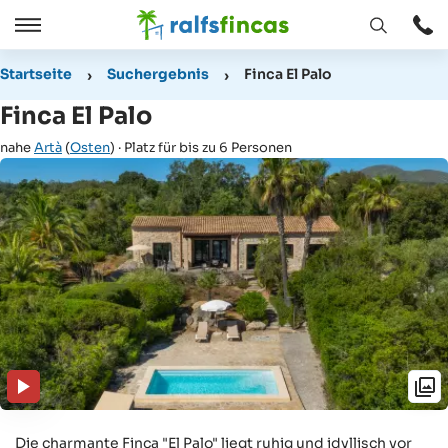
Fenster
Öffnen
Öffnen
/
Startseite
Suchergebnis
Finca El Palo
Schließen
Finca El Palo
nahe
Artà
(
Osten
) · Platz für bis zu 6 Personen
Die charmante Finca "El Palo" liegt ruhig und idyllisch vor