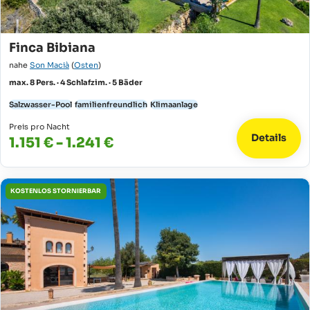
Finca Bibiana
nahe
Son Macià
(
Osten
)
max. 8 Pers. · 4 Schlafzim. · 5 Bäder
Salzwasser-Pool
familienfreundlich
Klimaanlage
Preis pro Nacht
Details
1.151 € - 1.241 €
KOSTENLOS STORNIERBAR