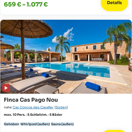
Details
659 € - 1.077 €
Finca Cas Pago Nou
nahe
Cas Concos des Cavaller
(
Süden
)
max. 10 Pers. · 5 Schlafzim. · 5 Bäder
Gehoben
Whirlpool (außen)
Sauna (außen)