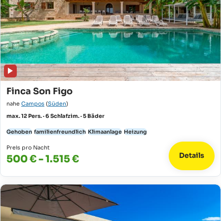
Finca Son Figo
nahe
Campos
(
Süden
)
max. 12 Pers. · 6 Schlafzim. · 5 Bäder
Gehoben
familienfreundlich
Klimaanlage
Heizung
Preis pro Nacht
Details
500 € - 1.515 €