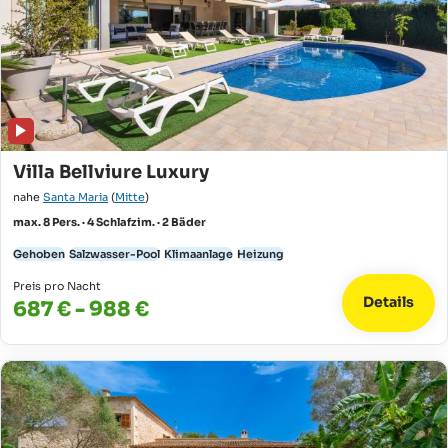
Villa Bellviure Luxury
nahe
Santa Maria
(
Mitte
)
max. 8 Pers. · 4 Schlafzim. · 2 Bäder
Gehoben
Salzwasser-Pool
Klimaanlage
Heizung
Preis pro Nacht
Details
687 € - 988 €