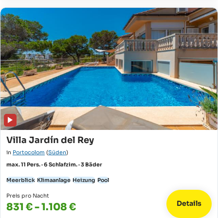
Villa Jardín del Rey
in
Portocolom
(
Süden
)
max. 11 Pers. · 6 Schlafzim. · 3 Bäder
Meerblick
Klimaanlage
Heizung
Pool
Preis pro Nacht
Details
831 € - 1.108 €