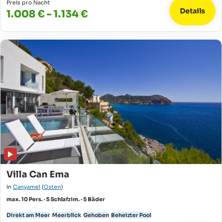
Preis pro Nacht
Details
1.008 € - 1.134 €
Villa Can Ema
in
Canyamel
(
Osten
)
max. 10 Pers. · 5 Schlafzim. · 5 Bäder
Direkt am Meer
Meerblick
Gehoben
Beheizter Pool