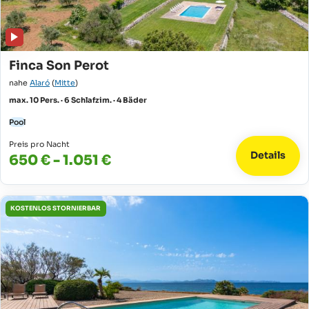
Finca Son Perot
nahe
Alaró
(
Mitte
)
max. 10 Pers. · 6 Schlafzim. · 4 Bäder
Pool
Preis pro Nacht
Details
650 € - 1.051 €
KOSTENLOS STORNIERBAR