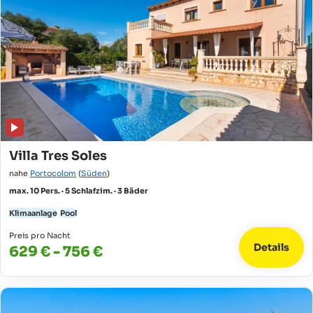
Villa Tres Soles
nahe
Portocolom
(
Süden
)
max. 10 Pers. · 5 Schlafzim. · 3 Bäder
Klimaanlage
Pool
Preis pro Nacht
Details
629 € - 756 €