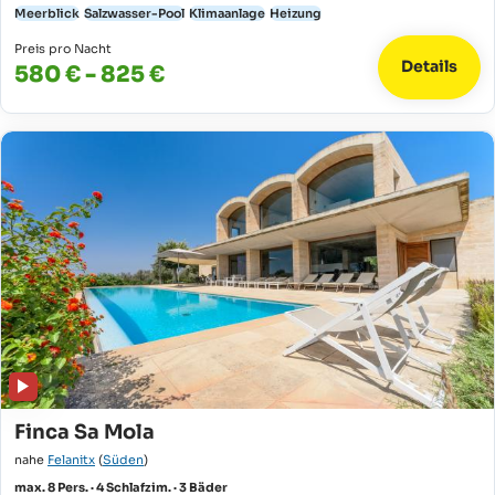
Meerblick
Salzwasser-Pool
Klimaanlage
Heizung
Preis pro Nacht
Details
580 € - 825 €
Finca Sa Mola
nahe
Felanitx
(
Süden
)
max. 8 Pers. · 4 Schlafzim. · 3 Bäder