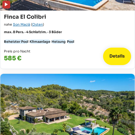
Finca El Colibri
nahe
Son Macià
(
Osten
)
max. 8 Pers. · 4 Schlafzim. · 3 Bäder
Beheizter Pool
Klimaanlage
Heizung
Pool
Preis pro Nacht
Details
585 €