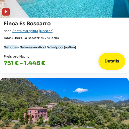
Finca Es Boscarro
nahe
Santa Margalida
(
Norden
)
max. 8 Pers. · 4 Schlafzim. · 3 Bäder
Gehoben
Salzwasser-Pool
Whirlpool (außen)
Preis pro Nacht
Details
751 € - 1.448 €