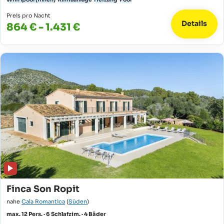
Preis pro Nacht
Details
864 € - 1.431 €
Finca Son Ropit
nahe
Cala Romantica
(
Süden
)
max. 12 Pers. · 6 Schlafzim. · 4 Bäder