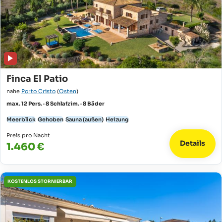
Finca El Patio
nahe
Porto Cristo
(
Osten
)
max. 12 Pers. · 8 Schlafzim. · 8 Bäder
Meerblick
Gehoben
Sauna (außen)
Heizung
Preis pro Nacht
Details
1.460 €
KOSTENLOS STORNIERBAR