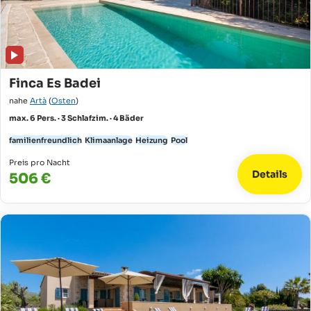
Finca Es Badei
nahe
Artà
(
Osten
)
max. 6 Pers. · 3 Schlafzim. · 4 Bäder
familienfreundlich
Klimaanlage
Heizung
Pool
Preis pro Nacht
Details
506 €