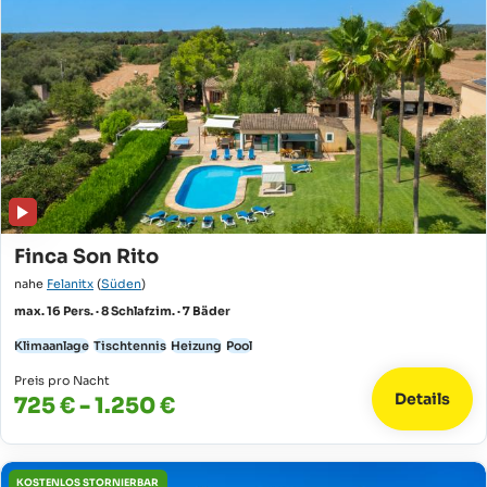
Finca Son Rito
nahe
Felanitx
(
Süden
)
max. 16 Pers. · 8 Schlafzim. · 7 Bäder
Klimaanlage
Tischtennis
Heizung
Pool
Preis pro Nacht
Details
725 € - 1.250 €
KOSTENLOS STORNIERBAR