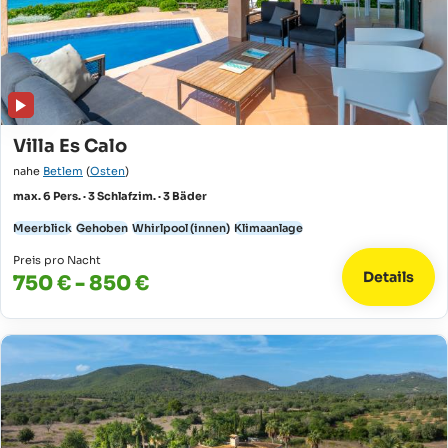
Villa Es Calo
nahe
Betlem
(
Osten
)
max. 6 Pers. · 3 Schlafzim. · 3 Bäder
Meerblick
Gehoben
Whirlpool (innen)
Klimaanlage
Preis pro Nacht
Details
750 € - 850 €