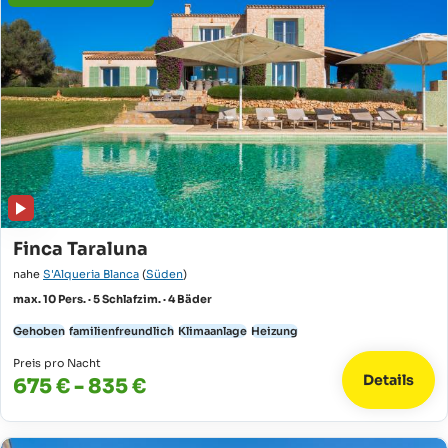
Finca Taraluna
nahe
S'Alqueria Blanca
(
Süden
)
max. 10 Pers. · 5 Schlafzim. · 4 Bäder
Gehoben
familienfreundlich
Klimaanlage
Heizung
Preis pro Nacht
Details
675 € - 835 €