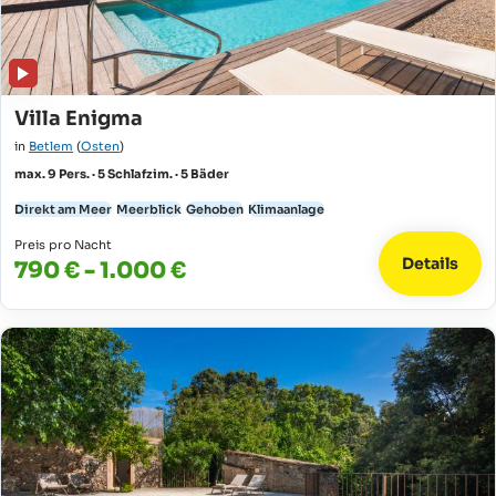
Villa Enigma
in
Betlem
(
Osten
)
max. 9 Pers. · 5 Schlafzim. · 5 Bäder
Direkt am Meer
Meerblick
Gehoben
Klimaanlage
Preis pro Nacht
Details
790 € - 1.000 €