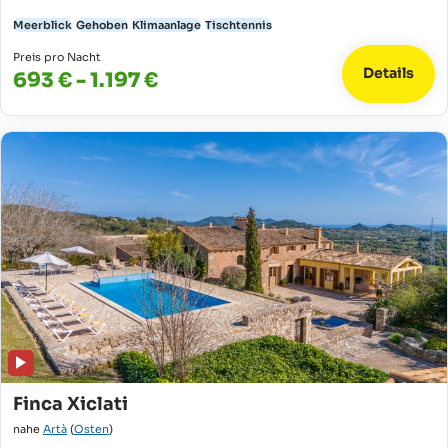
Meerblick
Gehoben
Klimaanlage
Tischtennis
Preis pro Nacht
Details
693 € - 1.197 €
Finca Xiclati
nahe
Artà
(
Osten
)