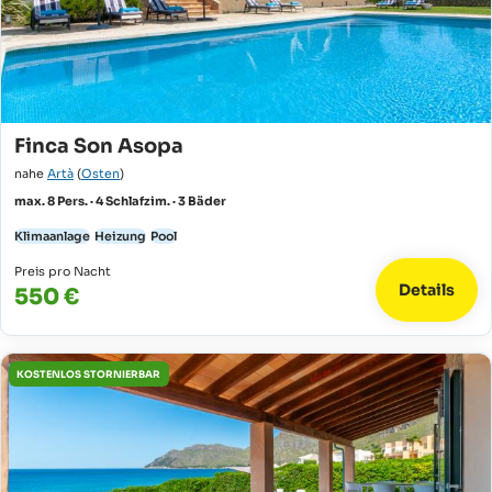
Finca Son Asopa
nahe
Artà
(
Osten
)
max. 8 Pers. · 4 Schlafzim. · 3 Bäder
Klimaanlage
Heizung
Pool
Preis pro Nacht
Details
550 €
KOSTENLOS STORNIERBAR