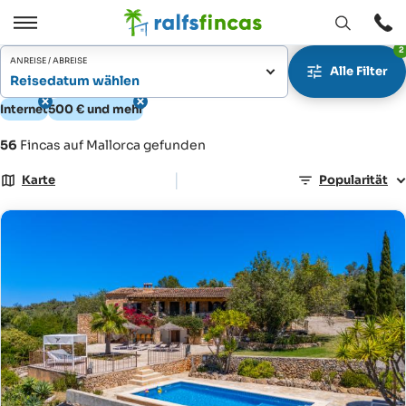
Fenster
Öffnen
2
Öffnen
/
ANREISE / ABREISE
Alle Filter
Schließen
Reisedatum wählen
Internet
500 € und mehr
56
Fincas auf Mallorca gefunden
|
Karte
Popularität