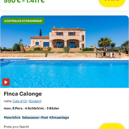
550 € - 1.411 €
KOSTENLOS STORNIERBAR
Finca Calonge
nahe
Cala d'Or
(
Süden
)
max. 8 Pers. · 4 Schlafzim. · 3 Bäder
Meerblick
Salzwasser-Pool
Klimaanlage
Preis pro Nacht