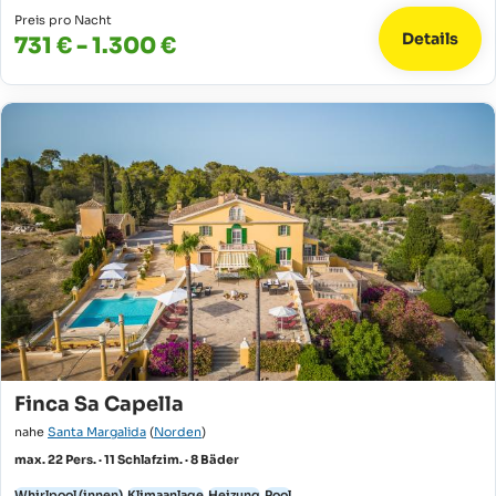
Preis pro Nacht
Details
731 € - 1.300 €
Finca Sa Capella
nahe
Santa Margalida
(
Norden
)
max. 22 Pers. · 11 Schlafzim. · 8 Bäder
Whirlpool (innen)
Klimaanlage
Heizung
Pool