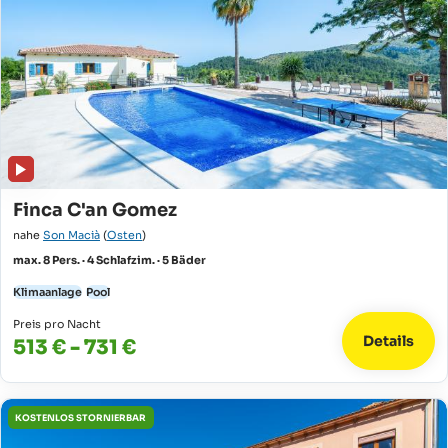
Finca C'an Gomez
nahe
Son Macià
(
Osten
)
max. 8 Pers. · 4 Schlafzim. · 5 Bäder
Klimaanlage
Pool
Preis pro Nacht
Details
513 € - 731 €
KOSTENLOS STORNIERBAR