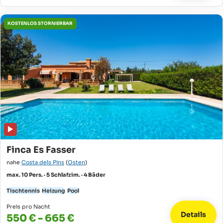
KOSTENLOS STORNIERBAR
Finca Es Fasser
nahe
Costa dels Pins
(
Osten
)
max. 10 Pers. · 5 Schlafzim. · 4 Bäder
Tischtennis
Heizung
Pool
Preis pro Nacht
Details
550 € - 665 €