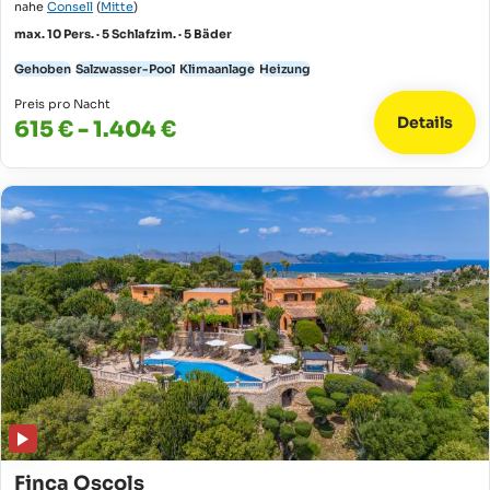
nahe
Consell
(
Mitte
)
max. 10 Pers. · 5 Schlafzim. · 5 Bäder
Gehoben
Salzwasser-Pool
Klimaanlage
Heizung
Preis pro Nacht
Details
615 € - 1.404 €
Finca Oscols