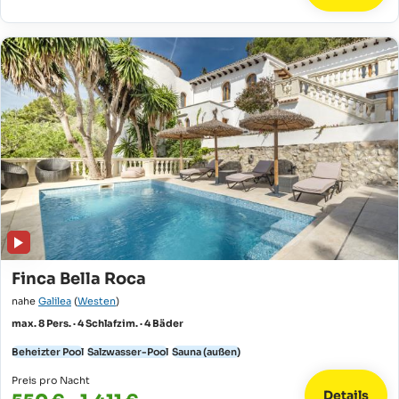
Finca Bella Roca
nahe
Galilea
(
Westen
)
max. 8 Pers. · 4 Schlafzim. · 4 Bäder
Beheizter Pool
Salzwasser-Pool
Sauna (außen)
Preis pro Nacht
Details