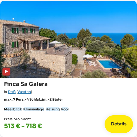
Finca Sa Galera
in
Deià
(
Westen
)
max. 7 Pers. · 4 Schlafzim. · 2 Bäder
Meerblick
Klimaanlage
Heizung
Pool
Preis pro Nacht
Details
513 € - 718 €