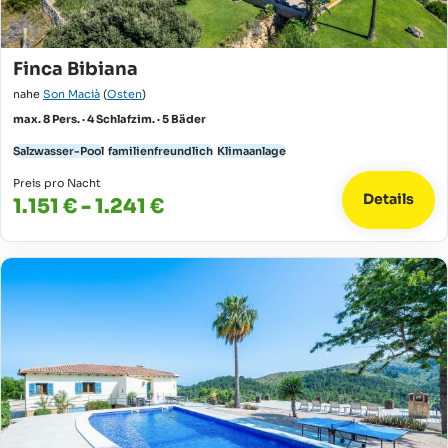
Finca Bibiana
nahe
Son Macià
(
Osten
)
max. 8 Pers. · 4 Schlafzim. · 5 Bäder
Salzwasser-Pool
familienfreundlich
Klimaanlage
Preis pro Nacht
Details
1.151 € - 1.241 €