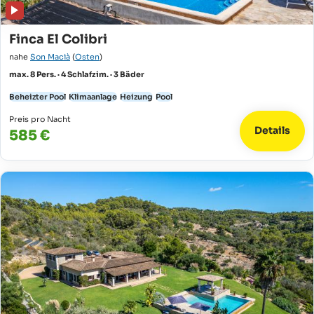
Finca El Colibri
nahe
Son Macià
(
Osten
)
max. 8 Pers. · 4 Schlafzim. · 3 Bäder
Beheizter Pool
Klimaanlage
Heizung
Pool
Preis pro Nacht
Details
585 €