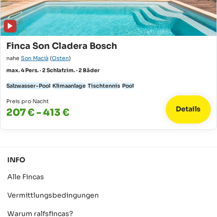
Finca Son Cladera Bosch
nahe
Son Macià
(
Osten
)
max. 4 Pers. · 2 Schlafzim. · 2 Bäder
Salzwasser-Pool
Klimaanlage
Tischtennis
Pool
Preis pro Nacht
Details
207 € - 413 €
INFO
Alle Fincas
Vermittlungsbedingungen
Warum ralfsfincas?