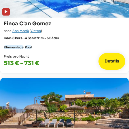
Finca C'an Gomez
nahe
Son Macià
(
Osten
)
max. 8 Pers. · 4 Schlafzim. · 5 Bäder
Klimaanlage
Pool
Preis pro Nacht
Details
513 € - 731 €