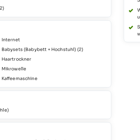
S
(2)
W
u
S
w
Internet
Babysets (Babybett + Hochstuhl)
(2)
Haartrockner
Mikrowelle
Kaffeemaschine
ohle)