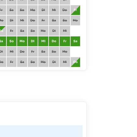
Fr
Sa
So
Mo
Di
Mi
Do
Fr
Juli
Do
Fr
Mo
Di
Mi
Do
Fr
Sa
So
Mo
August
So
Mo
Do
Fr
Sa
So
Mo
Di
Mi
September
Mi
Do
Sa
So
Mo
Di
Mi
Do
Fr
Sa
Oktober
Fr
Sa
Di
Mi
Do
Fr
Sa
So
Mo
November
Mo
Di
Do
Fr
Sa
So
Mo
Di
Mi
Do
Dezember
Mi
Do
Januar - Februar