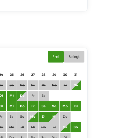
Frei
Belegt
24
25
26
27
28
29
30
31
01
02
Sa
So
Mo
Di
Mi
Do
Fr
Sa
Januar
Fr
Sa
Di
Mi
Do
Fr
Sa
Februar
Mo
Di
Di
Mi
Do
Fr
Sa
So
Mo
Di
März
Mo
Di
Fr
Sa
So
Mo
Di
Mi
Do
April
Do
Fr
So
Mo
Di
Mi
Do
Fr
Sa
So
Mai
Sa
So
Mi
Do
Fr
Sa
So
Mo
Di
Juni
Di
Mi