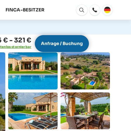
FINCA-BESITZER
Fenster
Öffnen
 € - 321 €
Anfrage / Buchung
tenlos stornierbar