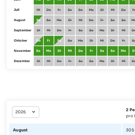
Juli
Mi
Do
Fr
Sa
So
Mo
Di
Mi
Do
F
August
Sa
So
Mo
Di
Mi
Do
Fr
Sa
So
M
September
Di
Mi
Do
Fr
Sa
So
Mo
Di
Mi
D
Oktober
Do
Fr
Sa
So
Mo
Di
Mi
Do
Fr
S
November
So
Mo
Di
Mi
Do
Fr
Sa
So
Mo
D
Dezember
Di
Mi
Do
Fr
Sa
So
Mo
Di
Mi
D
2 P
pro
August
305