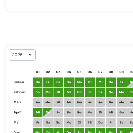
01
02
03
04
05
06
07
08
09
1
Januar
Do
Fr
Sa
So
Mo
Di
Mi
Do
Fr
S
Februar
So
Mo
Di
Mi
Do
Fr
Sa
So
Mo
D
März
So
Mo
Di
Mi
Do
Fr
Sa
So
Mo
D
April
Mi
Do
Fr
Sa
So
Mo
Di
Mi
Do
F
Mai
Fr
Sa
So
Mo
Di
Mi
Do
Fr
Sa
S
Juni
Mo
Di
Mi
Do
Fr
Sa
So
Mo
Di
M