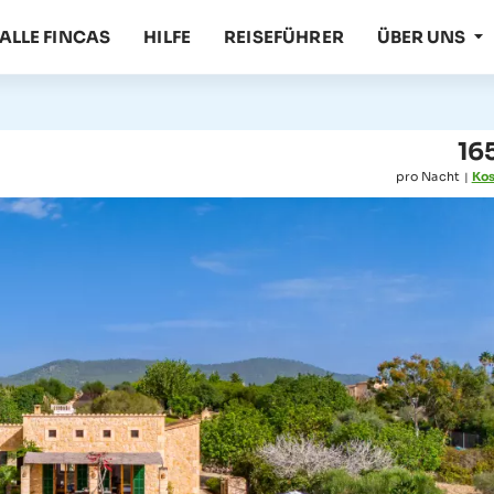
ALLE FINCAS
HILFE
REISEFÜHRER
ÜBER UNS
165
pro Nacht
Kos
|