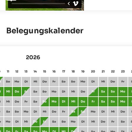
Belegungskalender
2026
0
11
12
13
14
15
16
17
18
19
20
21
22
23
a
So
Mo
Di
Mi
Do
Fr
Sa
So
Mo
Di
Mi
Do
Fr
i
Mi
Do
Fr
Sa
So
Mo
Di
Mi
Do
Fr
Sa
So
Mo
i
Mi
Do
Fr
Sa
So
Mo
Di
Mi
Do
Fr
Sa
So
Mo
r
Sa
So
Mo
Di
Mi
Do
Fr
Sa
So
Mo
Di
Mi
Do
o
Mo
Di
Mi
Do
Fr
Sa
So
Mo
Di
Mi
Do
Fr
Sa
i
Do
Fr
Sa
So
Mo
Di
Mi
Do
Fr
Sa
So
Mo
Di