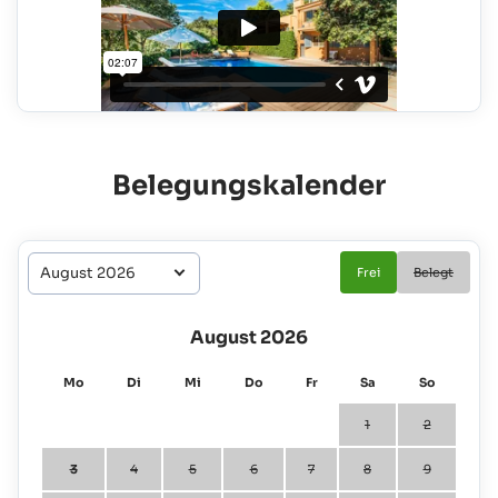
Belegungskalender
Frei
Belegt
August 2026
Mo
Di
Mi
Do
Fr
Sa
So
1
2
3
4
5
6
7
8
9