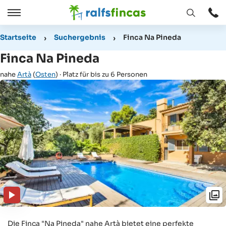
Fenster
Öffnen
Öffnen
/
Startseite
Suchergebnis
Finca Na Pineda
Schließen
Finca Na Pineda
nahe
Artà
(
Osten
) · Platz für bis zu 6 Personen
Die Finca "Na Pineda" nahe Artà bietet eine perfekte