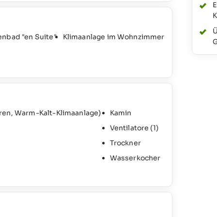
E
K
Ü
enbad "en Suite"
Klimaanlage im Wohnzimmer
G
ren, Warm-Kalt-Klimaanlage)
Kamin
Ventilatore
(1)
Trockner
Wasserkocher