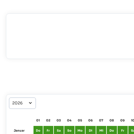
01
02
03
04
05
06
07
08
09
1
Januar
Do
Fr
Sa
So
Mo
Di
Mi
Do
Fr
S