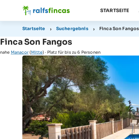
STARTSEITE
Startseite
Suchergebnis
Finca Son Fango
Finca Son Fangos
nahe
Manacor
(
Mitte
) · Platz für bis zu 6 Personen