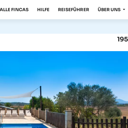
ALLE FINCAS
HILFE
REISEFÜHRER
ÜBER UNS
s
195