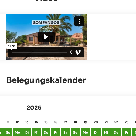
Belegungskalender
2026
0
11
12
13
14
15
16
17
18
19
20
21
22
23
a
So
Mo
Di
Mi
Do
Fr
Sa
So
Mo
Di
Mi
Do
Fr