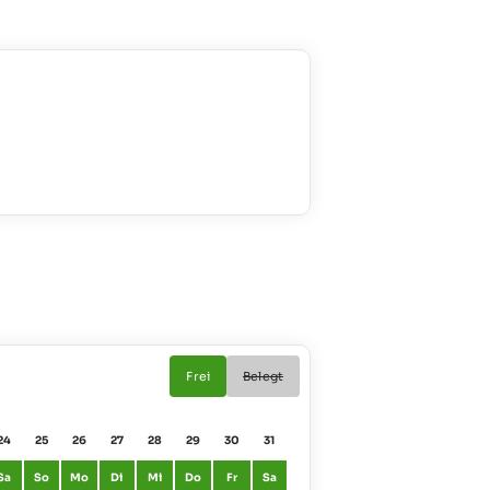
Frei
Belegt
24
25
26
27
28
29
30
31
Sa
So
Mo
Di
Mi
Do
Fr
Sa