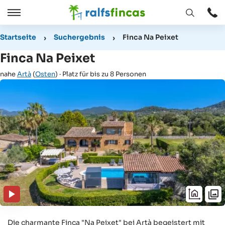
Fenster
Öffnen
Öffnen
/
Startseite
Suchergebnis
Finca Na Peixet
Schließen
Finca Na Peixet
nahe
Artà
(
Osten
) · Platz für bis zu 8 Personen
Die charmante Finca "Na Peixet" bei Artà begeistert mit