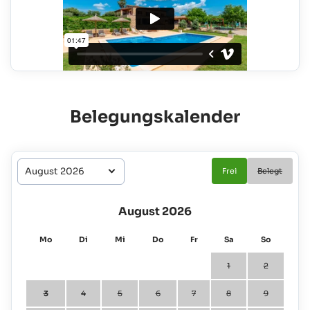
Belegungskalender
Frei
Belegt
August 2026
Mo
Di
Mi
Do
Fr
Sa
So
1
2
3
4
5
6
7
8
9