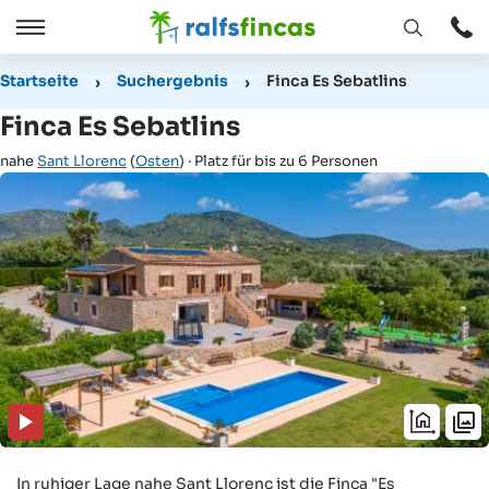
Fenster
Öffnen
Öffnen
/
Startseite
Suchergebnis
Finca Es Sebatlins
Schließen
Finca Es Sebatlins
nahe
Sant Llorenc
(
Osten
) · Platz für bis zu 6 Personen
In ruhiger Lage nahe Sant Llorenc ist die Finca "Es