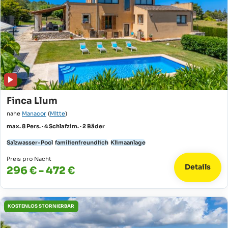
Finca Llum
nahe
Manacor
(
Mitte
)
max. 8 Pers. · 4 Schlafzim. · 2 Bäder
Salzwasser-Pool
familienfreundlich
Klimaanlage
Preis pro Nacht
Details
296 € - 472 €
KOSTENLOS STORNIERBAR