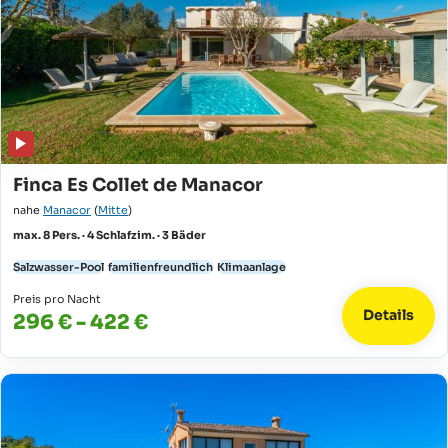
Finca Es Collet de Manacor
nahe
Manacor
(
Mitte
)
max. 8 Pers. · 4 Schlafzim. · 3 Bäder
Salzwasser-Pool
familienfreundlich
Klimaanlage
Preis pro Nacht
Details
296 € - 422 €