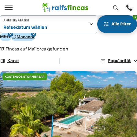
Fenster
Öffnen
2
Öffnen
/
ANREISE / ABREISE
Alle Filter
Schließen
Reisedatum wählen
Mitte
Manacor
17
Fincas auf Mallorca gefunden
|
Karte
Popularität
KOSTENLOS STORNIERBAR