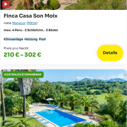
Finca Casa Son Moix
nahe
Manacor
(
Mitte
)
max. 4 Pers. · 2 Schlafzim. · 2 Bäder
Klimaanlage
Heizung
Pool
Preis pro Nacht
Details
210 € - 302 €
KOSTENLOS STORNIERBAR