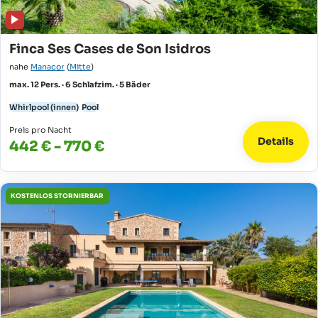
Finca Ses Cases de Son Isidros
nahe
Manacor
(
Mitte
)
max. 12 Pers. · 6 Schlafzim. · 5 Bäder
Whirlpool (innen)
Pool
Preis pro Nacht
Details
442 € - 770 €
KOSTENLOS STORNIERBAR