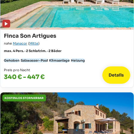
Finca Son Artigues
nahe
Manacor
(
Mitte
)
max. 4 Pers. · 2 Schlafzim. · 2 Bäder
Gehoben
Salzwasser-Pool
Klimaanlage
Heizung
Preis pro Nacht
Details
340 € - 447 €
KOSTENLOS STORNIERBAR