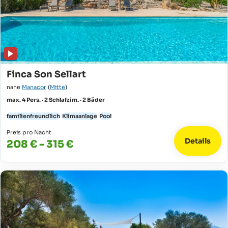
Finca Son Sellart
nahe
Manacor
(
Mitte
)
max. 4 Pers. · 2 Schlafzim. · 2 Bäder
familienfreundlich
Klimaanlage
Pool
Preis pro Nacht
Details
208 € - 315 €