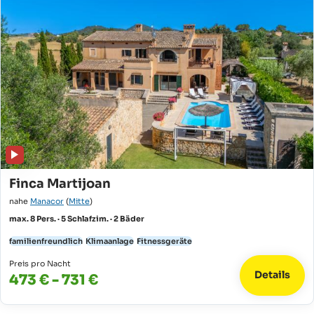
Finca Martijoan
nahe
Manacor
(
Mitte
)
max. 8 Pers. · 5 Schlafzim. · 2 Bäder
familienfreundlich
Klimaanlage
Fitnessgeräte
Preis pro Nacht
Details
473 € - 731 €