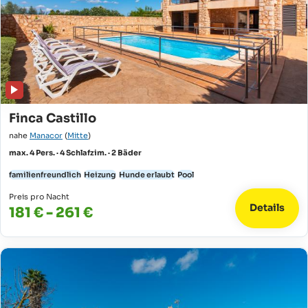
Finca Castillo
nahe
Manacor
(
Mitte
)
max. 4 Pers. · 4 Schlafzim. · 2 Bäder
familienfreundlich
Heizung
Hunde erlaubt
Pool
Preis pro Nacht
Details
181 € - 261 €