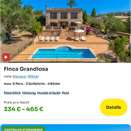
Finca Grandiosa
nahe
Manacor
(
Mitte
)
max. 6 Pers. · 3 Schlafzim. · 4 Bäder
Meerblick
Heizung
Hunde erlaubt
Pool
Preis pro Nacht
Details
334 € - 465 €
KOSTENLOS STORNIERBAR