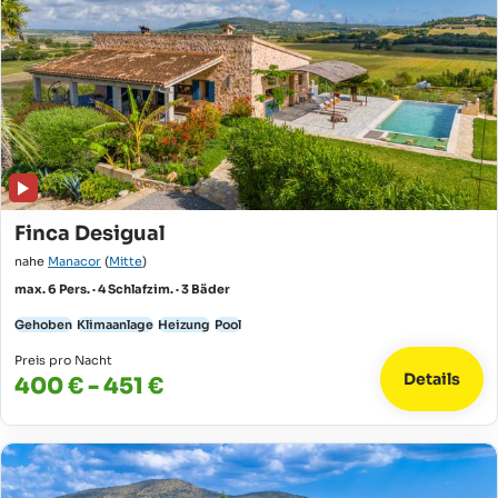
Finca Desigual
nahe
Manacor
(
Mitte
)
max. 6 Pers. · 4 Schlafzim. · 3 Bäder
Gehoben
Klimaanlage
Heizung
Pool
Preis pro Nacht
Details
400 € - 451 €