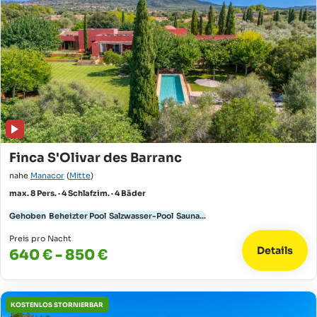
Finca S'Olivar des Barranc
nahe
Manacor
(
Mitte
)
max. 8 Pers. · 4 Schlafzim. · 4 Bäder
Gehoben
Beheizter Pool
Salzwasser-Pool
Sauna...
Preis pro Nacht
Details
640 € - 850 €
KOSTENLOS STORNIERBAR