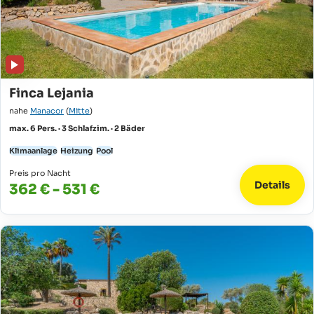
Finca Lejania
nahe
Manacor
(
Mitte
)
max. 6 Pers. · 3 Schlafzim. · 2 Bäder
Klimaanlage
Heizung
Pool
Preis pro Nacht
Details
362 € - 531 €