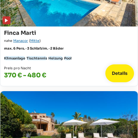
Finca Marti
nahe
Manacor
(
Mitte
)
max. 6 Pers. · 3 Schlafzim. · 2 Bäder
Klimaanlage
Tischtennis
Heizung
Pool
Preis pro Nacht
Details
370 € - 480 €