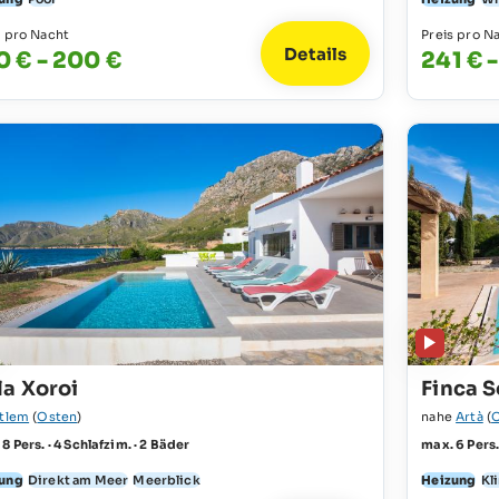
s pro Nacht
Preis pro N
Details
0 € - 200 €
241 € 
la Xoroi
Finca S
tlem
(
Osten
)
nahe
Artà
(
8 Pers. · 4 Schlafzim. · 2 Bäder
max. 6 Pers.
ung
Direkt am Meer
Meerblick
Heizung
Kl