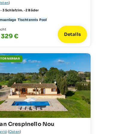
Osten
)
 · 3 Schlafzim. · 2 Bäder
imaanlage
Tischtennis
Pool
acht
Details
- 329 €
STORNIERBAR
Can Crespinello Nou
rrió
(
Osten
)