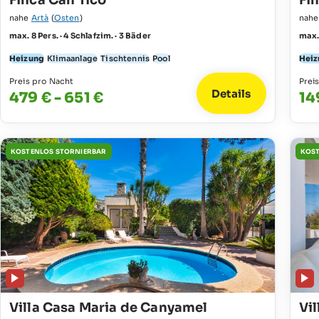
Finca Can Tico
Fi
nahe
Artà
(
Osten
)
nah
max. 8 Pers. · 4 Schlafzim. · 3 Bäder
max. 
Heizung
Klimaanlage
Tischtennis
Pool
Heiz
Preis pro Nacht
Prei
Details
479 € - 651 €
14
KOSTENLOS STORNIERBAR
KOST
Villa Casa Maria de Canyamel
Vil