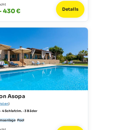
acht
Details
- 430 €
Son Asopa
Osten
)
 · 4 Schlafzim. · 3 Bäder
imaanlage
Pool
acht