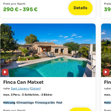
Preis pro Nacht
Prei
Details
290 € - 395 €
39
Finca Can Matxet
Fi
nahe
Sant Llorenc
(
Osten
)
nah
max. 5 Pers. · 3 Schlafzim. · 2 Bäder
max. 
Heizung
Klimaanlage
Fitnessgeräte
Pool
Heiz
Preis pro Nacht
Prei