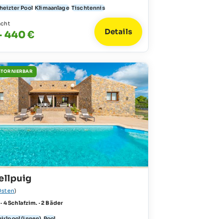
heizter Pool
Klimaanlage
Tischtennis
acht
Details
- 440 €
STORNIERBAR
ellpuig
Osten
)
 · 4 Schlafzim. · 2 Bäder
irlpool (innen)
Pool