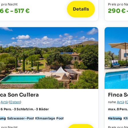
s pro Nacht
Preis pro N
Details
6 € - 517 €
290 € 
nca Son Cullera
Finca 
e
Artà
(
Osten
)
nahe
Artà
(
6 Pers. · 3 Schlafzim. · 3 Bäder
max. 8 Pers.
ung
Salzwasser-Pool
Klimaanlage
Pool
Heizung
Kl
s pro Nacht
Preis pro N