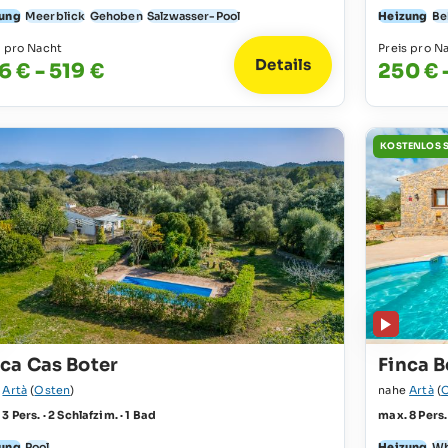
ung
Meerblick
Gehoben
Salzwasser-Pool
Heizung
Be
s pro Nacht
Preis pro N
Details
6 € - 519 €
250 € 
KOSTENLOS 
nca Cas Boter
Finca B
e
Artà
(
Osten
)
nahe
Artà
(
3 Pers. · 2 Schlafzim. · 1 Bad
max. 8 Pers.
ung
Pool
Heizung
Wh