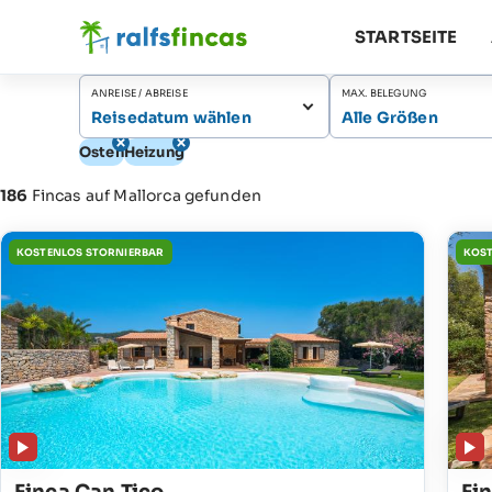
STARTSEITE
ANREISE / ABREISE
MAX. BELEGUNG
Reisedatum wählen
Alle Größen
Osten
Heizung
186
Fincas auf Mallorca gefunden
KOSTENLOS STORNIERBAR
KOST