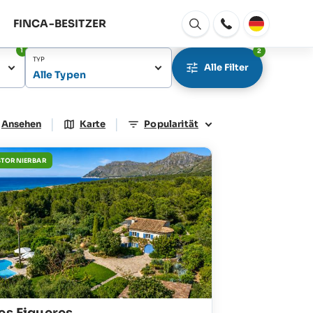
FINCA-BESITZER
Fenster
Öffnen
1
2
TYP
Alle Filter
Alle Typen
|
|
Ansehen
Karte
Popularität
STORNIERBAR