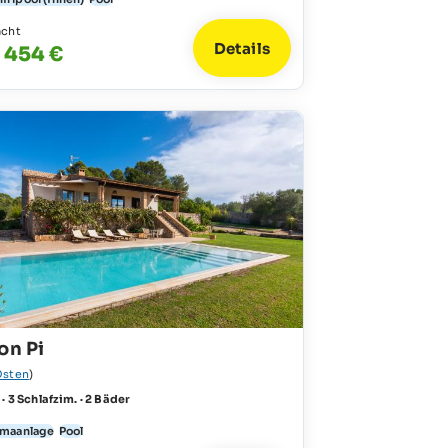
acht
Details
- 454 €
on Pi
Osten
)
 · 3 Schlafzim. · 2 Bäder
imaanlage
Pool