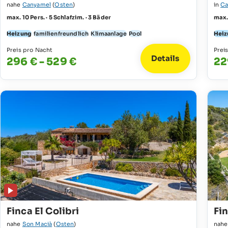
nahe
Canyamel
(
Osten
)
in
Ca
max. 10 Pers. · 5 Schlafzim. · 3 Bäder
max. 
Heizung
familienfreundlich
Klimaanlage
Pool
Heiz
Preis pro Nacht
Prei
Details
296 € - 529 €
22
Finca El Colibri
Fi
nahe
Son Macià
(
Osten
)
nah