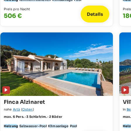
Preis pro Nacht
Prei
Details
506 €
18
Finca Alzinaret
Vil
nahe
Artà
(
Osten
)
in
Be
max. 6 Pers. · 3 Schlafzim. · 2 Bäder
max. 
Heizung
Salzwasser-Pool
Klimaanlage
Pool
Heiz