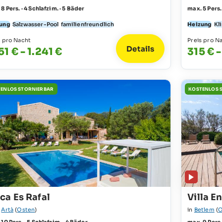
8 Pers. · 4 Schlafzim. · 5 Bäder
max. 5 Pers.
ung
Salzwasser-Pool
familienfreundlich
Heizung
Kl
s pro Nacht
Preis pro N
Details
51 € - 1.241 €
315 € 
ENLOS STORNIERBAR
KOSTENLOS 
ca Es Rafal
Villa E
e
Artà
(
Osten
)
in
Betlem
(
O