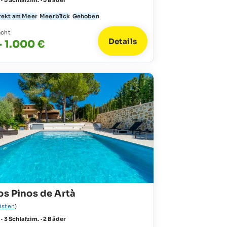
 · 5 Schlafzim. · 5 Bäder
rekt am Meer
Meerblick
Gehoben
acht
Details
- 1.000 €
os Pinos de Artà
Osten
)
 · 3 Schlafzim. · 2 Bäder