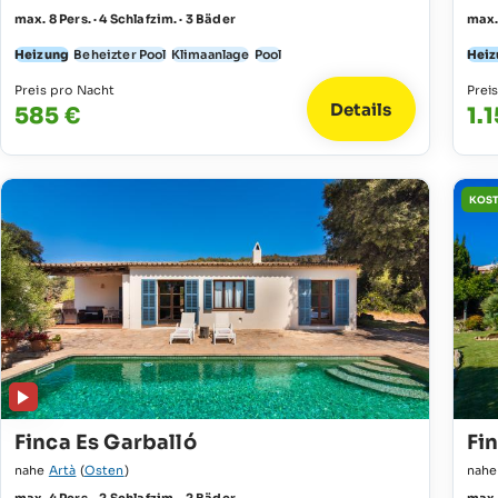
max. 8 Pers. · 4 Schlafzim. · 3 Bäder
max. 
Heizung
Beheizter Pool
Klimaanlage
Pool
Heiz
Preis pro Nacht
Prei
Details
585 €
1.1
KOST
Finca Es Garballó
Fin
nahe
Artà
(
Osten
)
nah