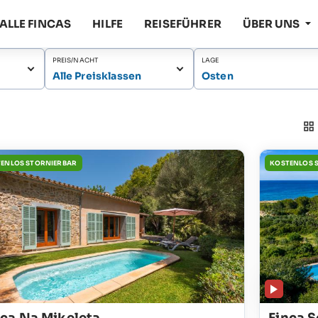
ALLE FINCAS
HILFE
REISEFÜHRER
ÜBER UNS
PREIS/NACHT
LAGE
Alle Preisklassen
Osten
ENLOS STORNIERBAR
KOSTENLOS 