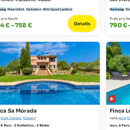
10 Pers. · 5 Schlafzim. · 4 Bäder
max. 9 Pers.
ung
Meerblick
Gehoben
Whirlpool (außen)
Heizung
Di
s pro Nacht
Preis pro N
Details
4 € - 758 €
790 € 
nca Sa Morada
Finca L
e
Sant Llorenc
(
Osten
)
nahe
Artà
(
6 Pers. · 3 Schlafzim. · 3 Bäder
max. 6 Pers.