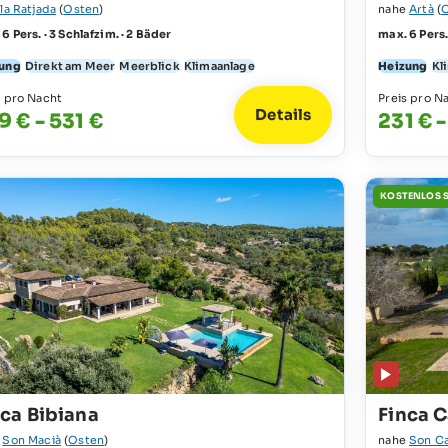
la Ratjada
(
Osten
)
nahe
Artà
(
6 Pers. · 3 Schlafzim. · 2 Bäder
max. 6 Pers.
ung
Direkt am Meer
Meerblick
Klimaanlage
Heizung
Kl
s pro Nacht
Preis pro N
Details
9 € - 531 €
231 € 
KOSTENLOS 
nca Bibiana
Finca 
e
Son Macià
(
Osten
)
nahe
Son Ca