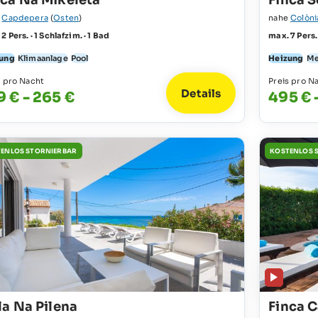
nca Na Mikeleta
Finca S
e
Capdepera
(
Osten
)
nahe
Colòni
2 Pers. · 1 Schlafzim. · 1 Bad
max. 7 Pers.
ung
Klimaanlage
Pool
Heizung
Me
s pro Nacht
Preis pro N
Details
9 € - 265 €
495 € 
ENLOS STORNIERBAR
KOSTENLOS 
la Na Pilena
Finca C