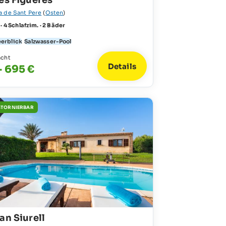
es Figueres
a de Sant Pere
(
Osten
)
 · 4 Schlafzim. · 2 Bäder
erblick
Salzwasser-Pool
acht
Details
- 695 €
STORNIERBAR
an Siurell