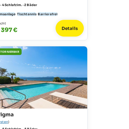
 · 4 Schlafzim. · 2 Bäder
imaanlage
Tischtennis
Barrierefrei
acht
Details
- 397 €
STORNIERBAR
nigma
sten
)