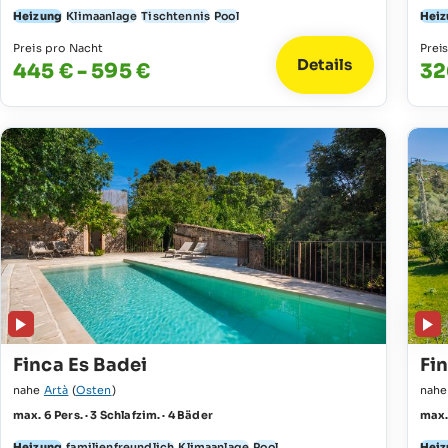
Heizung
Klimaanlage
Tischtennis
Pool
Heiz
Preis pro Nacht
Prei
Details
445 € - 595 €
32
Finca Es Badei
Fi
nahe
Artà
(
Osten
)
nah
max. 6 Pers. · 3 Schlafzim. · 4 Bäder
max. 
Heizung
familienfreundlich
Klimaanlage
Pool
Heiz