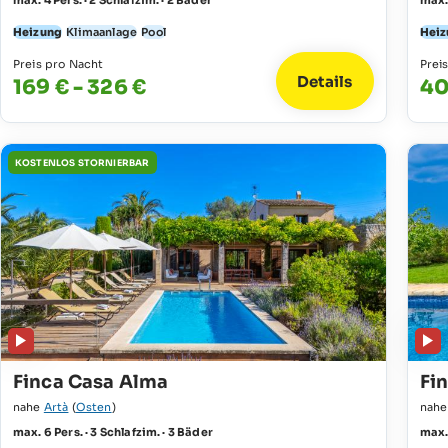
max. 4 Pers. · 2 Schlafzim. · 2 Bäder
max. 
Heizung
Klimaanlage
Pool
Heiz
Preis pro Nacht
Prei
Details
169 € - 326 €
40
KOSTENLOS STORNIERBAR
Finca Casa Alma
Fi
nahe
Artà
(
Osten
)
nah
max. 6 Pers. · 3 Schlafzim. · 3 Bäder
max. 