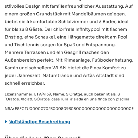
stilvolles Design mit familienfreundlicher Ausstattung. Auf
einem großen Grundstück mit Mandelbäumen gelegen,
bietet sie 4 komfortable Schlafzimmer und 3 Bäder, ideal
für bis zu 8 Gäste. Der chlorfreie Infinitypool mit flachem
Einstieg, eine Schaukel, eine Hängematte direkt am Pool
und Tischtennis sorgen für Spaß und Entspannung.
Mehrere Terrassen und ein Gasgrill machen den
Außenbereich perfekt. Mit Klimaanlage, Fußbodenheizung,
Kamin und schnellem WLAN bietet die Finca Komfort zu
jeder Jahreszeit. Naturstrände und Artàs Altstadt sind
schnell erreichbar.
Lizenznummer: ETV/4139, Name: S'Oratge, auch bekannt als: S
´Oratge, Xiclati, SÓratge, casa rural aislada en una finca con piscina
NRA: ESFCTU00000702300080930800000000000000000000ETV
Vollständige Beschreibung