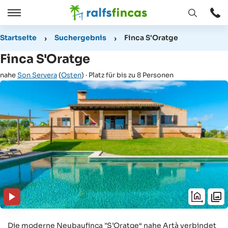
Fenster
Öffnen
Öffnen
/
Startseite
Suchergebnis
Finca S'Oratge
Schließen
Finca S'Oratge
nahe
Son Servera
(
Osten
) · Platz für bis zu 8 Personen
Die moderne Neubaufinca "S’Oratge“ nahe Artà verbindet