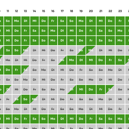
0
11
12
13
14
15
16
17
18
19
20
21
22
23
a
So
Mo
Di
Mi
Do
Fr
Sa
So
Mo
Di
Mi
Do
Fr
i
Mi
Do
Fr
Sa
So
Mo
Di
Mi
Do
Fr
Sa
So
Mo
i
Mi
Do
Fr
Sa
So
Mo
Di
Mi
Do
Fr
Sa
So
Mo
r
Sa
So
Mo
Di
Mi
Do
Fr
Sa
So
Mo
Di
Mi
Do
o
Mo
Di
Mi
Do
Fr
Sa
So
Mo
Di
Mi
Do
Fr
Sa
i
Do
Fr
Sa
So
Mo
Di
Mi
Do
Fr
Sa
So
Mo
Di
r
Sa
So
Mo
Di
Mi
Do
Fr
Sa
So
Mo
Di
Mi
Do
o
Di
Mi
Do
Fr
Sa
So
Mo
Di
Mi
Do
Fr
Sa
So
o
Fr
Sa
So
Mo
Di
Mi
Do
Fr
Sa
So
Mo
Di
Mi
a
So
Mo
Di
Mi
Do
Fr
Sa
So
Mo
Di
Mi
Do
Fr
i
Mi
Do
Fr
Sa
So
Mo
Di
Mi
Do
Fr
Sa
So
Mo
o
Fr
Sa
So
Mo
Di
Mi
Do
Fr
Sa
So
Mo
Di
Mi