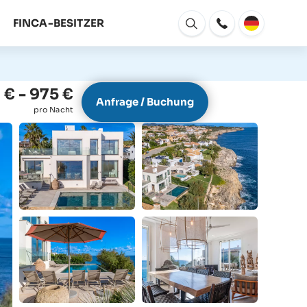
FINCA-BESITZER
Fenster
Öffnen
 € - 975 €
Anfrage / Buchung
pro Nacht