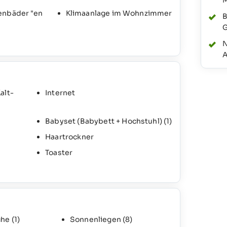
M
enbäder "en
Klimaanlage im Wohnzimmer
B
G
N
A
alt-
Internet
Babyset (Babybett + Hochstuhl)
(1)
Haartrockner
Toaster
che
(1)
Sonnenliegen
(8)