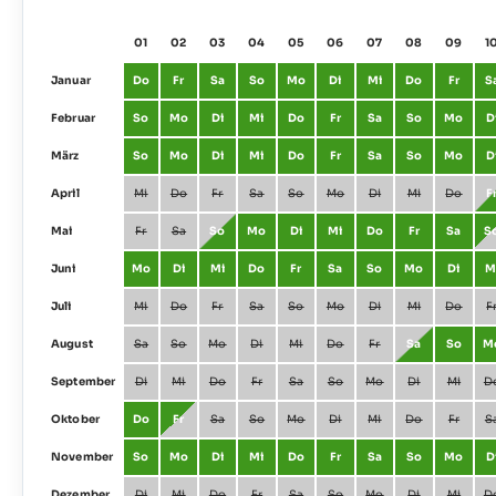
01
02
03
04
05
06
07
08
09
1
Januar
Do
Fr
Sa
So
Mo
Di
Mi
Do
Fr
S
Februar
So
Mo
Di
Mi
Do
Fr
Sa
So
Mo
D
März
So
Mo
Di
Mi
Do
Fr
Sa
So
Mo
D
April
Mi
Do
Fr
Sa
So
Mo
Di
Mi
Do
F
Mai
Fr
Sa
So
Mo
Di
Mi
Do
Fr
Sa
S
Juni
Mo
Di
Mi
Do
Fr
Sa
So
Mo
Di
M
Juli
Mi
Do
Fr
Sa
So
Mo
Di
Mi
Do
F
August
Sa
So
Mo
Di
Mi
Do
Fr
Sa
So
M
September
Di
Mi
Do
Fr
Sa
So
Mo
Di
Mi
D
Oktober
Do
Fr
Sa
So
Mo
Di
Mi
Do
Fr
S
November
So
Mo
Di
Mi
Do
Fr
Sa
So
Mo
D
Dezember
Di
Mi
Do
Fr
Sa
So
Mo
Di
Mi
D