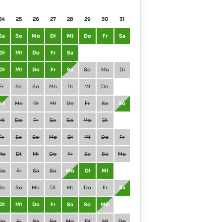
24
25
26
27
28
29
30
31
01
02
Sa
So
Mo
Di
Mi
Do
Fr
Sa
Januar
Fr
Sa
Di
Mi
Do
Fr
Sa
Februar
Mo
Di
Di
Mi
Do
Fr
Sa
So
Mo
Di
März
Mo
Di
Fr
Sa
So
Mo
Di
Mi
Do
April
Do
Fr
So
Mo
Di
Mi
Do
Fr
Sa
So
Mai
Sa
So
Mi
Do
Fr
Sa
So
Mo
Di
Juni
Di
Mi
Fr
Sa
So
Mo
Di
Mi
Do
Fr
Juli
Do
Fr
Mo
Di
Mi
Do
Fr
Sa
So
Mo
August
So
Mo
Do
Fr
Sa
So
Mo
Di
Mi
September
Mi
Do
Sa
So
Mo
Di
Mi
Do
Fr
Sa
Oktober
Fr
Sa
Di
Mi
Do
Fr
Sa
So
Mo
November
Mo
Di
Do
Fr
Sa
So
Mo
Di
Mi
Do
Dezember
Mi
Do