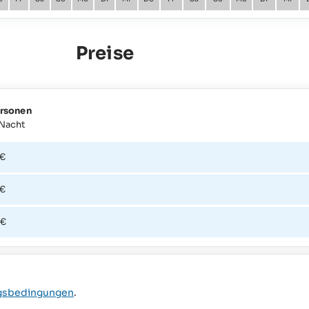
Preise
ersonen
 Nacht
 €
 €
 €
gsbedingungen
.