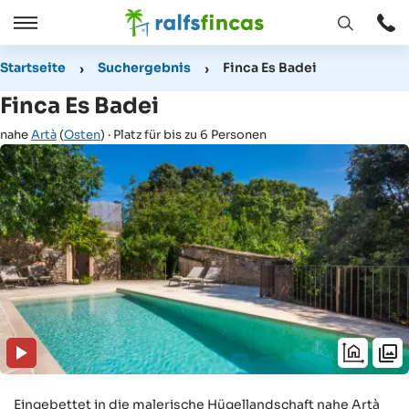
Fenster
Öffnen
Öffnen
/
Startseite
Suchergebnis
Finca Es Badei
Schließen
Finca Es Badei
nahe
Artà
(
Osten
) · Platz für bis zu 6 Personen
Eingebettet in die malerische Hügellandschaft nahe Artà