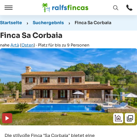
Fenster
Öffnen
Öffnen
/
Startseite
Suchergebnis
Finca Sa Corbaia
Schließen
Finca Sa Corbaia
nahe
Artà
(
Osten
) · Platz für bis zu 9 Personen
Die stilvolle Finca "Sa Corbaia" bietet eine