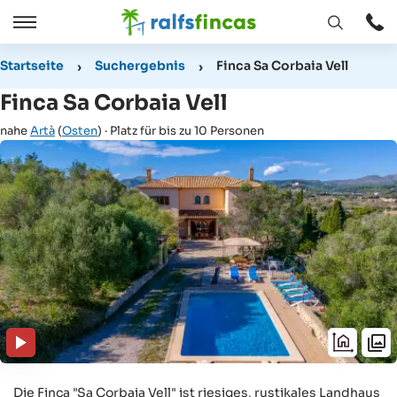
Fenster
Öffnen
Öffnen
/
Startseite
Suchergebnis
Finca Sa Corbaia Vell
Schließen
Finca Sa Corbaia Vell
nahe
Artà
(
Osten
) · Platz für bis zu 10 Personen
Die Finca "Sa Corbaia Vell" ist riesiges, rustikales Landhaus