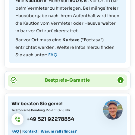
Eine
Kaution
in Höhe von
500 €
ist vor Ort in bar
beim Vermieter zu hinterlegen. Bei mängelfreier
Hausübergabe nach Ihrem Aufenthalt wird Ihnen
die Kaution vom Vermieter oder Hausverwalter
in bar vor Ort zurückerstattet.
Bar vor Ort muss eine
Kurtaxe
("Ecotasa")
entrichtet werden. Weitere Infos hierzu finden
Sie auch unter:
FAQ
Bestpreis-Garantie
Wir beraten Sie gerne!
Telefonische Beratung Mo-Fr: 10-15 Uhr
+49 521 92278854
|
|
FAQ
Kontakt
Warum ralfsfincas?