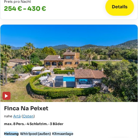
Preis pro Nacht
Details
254 € - 430 €
Finca Na Peixet
nahe
Artà
(
Osten
)
max. 8 Pers. · 4 Schlafzim. · 3 Bäder
Heizung
Whirlpool (außen)
Klimaanlage