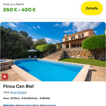
Preis pro Nacht
Details
260 € - 450 €
Finca Can Biel
nahe
Artà
(
Osten
)
max. 12 Pers. · 6 Schlafzim. · 6 Bäder
Heizung
Whirlpool (außen)
Klimaanlage