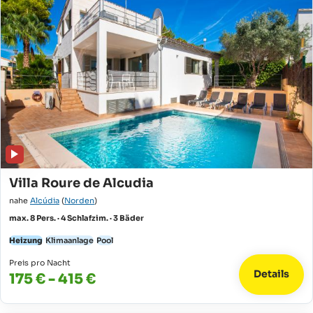
Villa Roure de Alcudia
nahe
Alcúdia
(
Norden
)
max. 8 Pers. · 4 Schlafzim. · 3 Bäder
Heizung
Klimaanlage
Pool
Preis pro Nacht
Details
175 € - 415 €