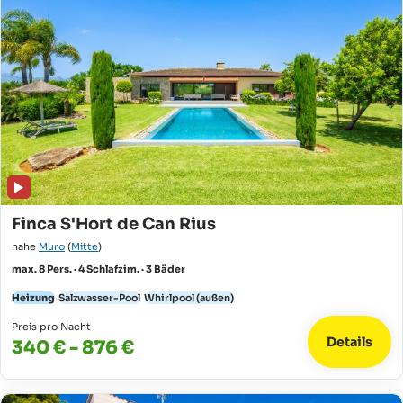
Finca S'Hort de Can Rius
nahe
Muro
(
Mitte
)
max. 8 Pers. · 4 Schlafzim. · 3 Bäder
Heizung
Salzwasser-Pool
Whirlpool (außen)
Preis pro Nacht
Details
340 € - 876 €