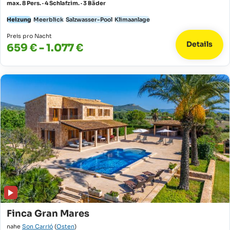
max. 8 Pers. · 4 Schlafzim. · 3 Bäder
Heizung
Meerblick
Salzwasser-Pool
Klimaanlage
Preis pro Nacht
Details
659 € - 1.077 €
Finca Gran Mares
nahe
Son Carrió
(
Osten
)