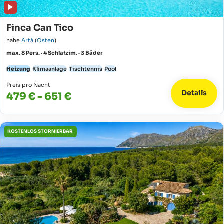
Finca Can Tico
nahe
Artà
(
Osten
)
max. 8 Pers. · 4 Schlafzim. · 3 Bäder
Heizung
Klimaanlage
Tischtennis
Pool
Preis pro Nacht
Details
479 € - 651 €
KOSTENLOS STORNIERBAR