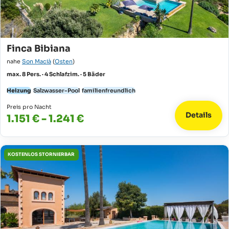
Finca Bibiana
nahe
Son Macià
(
Osten
)
max. 8 Pers. · 4 Schlafzim. · 5 Bäder
Heizung
Salzwasser-Pool
familienfreundlich
Preis pro Nacht
Details
1.151 € - 1.241 €
KOSTENLOS STORNIERBAR