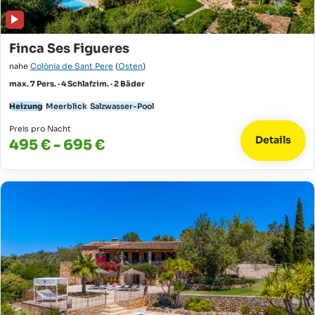
Finca Ses Figueres
nahe
Colònia de Sant Pere
(
Osten
)
max. 7 Pers. · 4 Schlafzim. · 2 Bäder
Heizung
Meerblick
Salzwasser-Pool
Preis pro Nacht
Details
495 € - 695 €