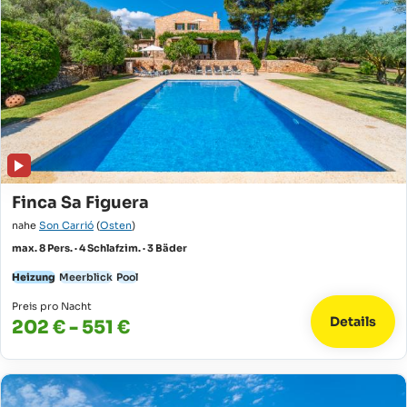
Finca Sa Figuera
nahe
Son Carrió
(
Osten
)
max. 8 Pers. · 4 Schlafzim. · 3 Bäder
Heizung
Meerblick
Pool
Preis pro Nacht
Details
202 € - 551 €