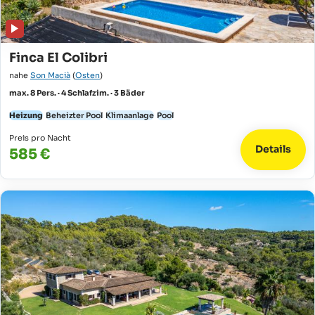
Finca El Colibri
nahe
Son Macià
(
Osten
)
max. 8 Pers. · 4 Schlafzim. · 3 Bäder
Heizung
Beheizter Pool
Klimaanlage
Pool
Preis pro Nacht
Details
585 €