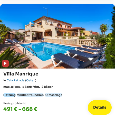
Villa Manrique
in
Cala Ratjada
(
Osten
)
max. 8 Pers. · 4 Schlafzim. · 2 Bäder
Heizung
familienfreundlich
Klimaanlage
Preis pro Nacht
Details
491 € - 668 €