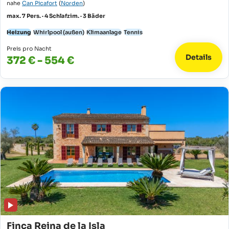
nahe
Can Picafort
(
Norden
)
max. 7 Pers. · 4 Schlafzim. · 3 Bäder
Heizung
Whirlpool (außen)
Klimaanlage
Tennis
Preis pro Nacht
Details
372 € - 554 €
Finca Reina de la Isla