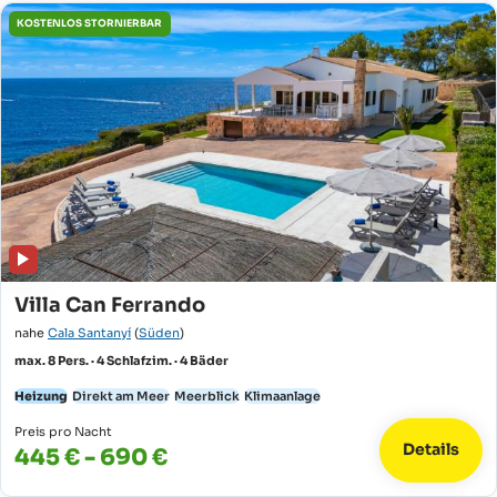
KOSTENLOS STORNIERBAR
Villa Can Ferrando
nahe
Cala Santanyí
(
Süden
)
max. 8 Pers. · 4 Schlafzim. · 4 Bäder
Heizung
Direkt am Meer
Meerblick
Klimaanlage
Preis pro Nacht
Details
445 € - 690 €