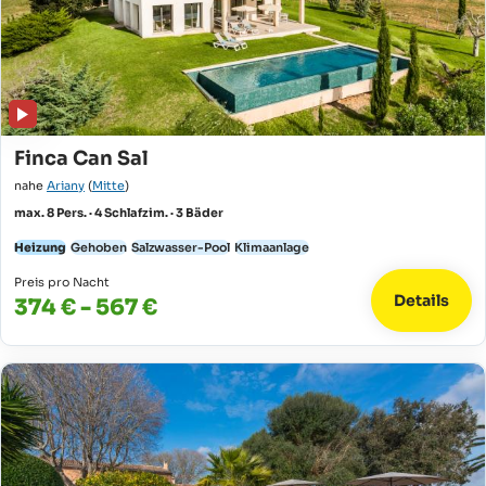
Finca Can Sal
nahe
Ariany
(
Mitte
)
max. 8 Pers. · 4 Schlafzim. · 3 Bäder
Heizung
Gehoben
Salzwasser-Pool
Klimaanlage
Preis pro Nacht
Details
374 € - 567 €