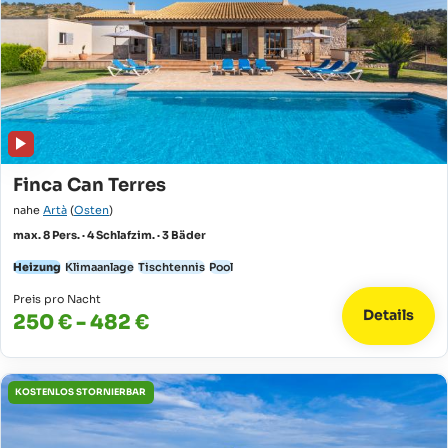
Finca Can Terres
nahe
Artà
(
Osten
)
max. 8 Pers. · 4 Schlafzim. · 3 Bäder
Heizung
Klimaanlage
Tischtennis
Pool
Preis pro Nacht
Details
250 € - 482 €
KOSTENLOS STORNIERBAR