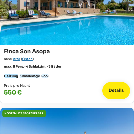
Finca Son Asopa
nahe
Artà
(
Osten
)
max. 8 Pers. · 4 Schlafzim. · 3 Bäder
Heizung
Klimaanlage
Pool
Preis pro Nacht
Details
550 €
KOSTENLOS STORNIERBAR