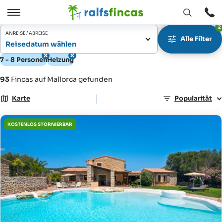
Fenster
Öffnen
2
Öffnen
/
ANREISE / ABREISE
Alle Filter
Schließen
Reisedatum wählen
7 - 8 Personen
Heizung
93
Fincas auf Mallorca gefunden
|
Karte
Popularität
KOSTENLOS STORNIERBAR