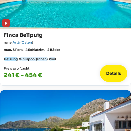
Finca Bellpuig
nahe
Artà
(
Osten
)
max. 8 Pers. · 4 Schlafzim. · 2 Bäder
Heizung
Whirlpool (innen)
Pool
Preis pro Nacht
Details
241 € - 454 €