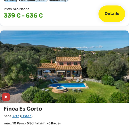
Preis pro Nacht
Details
339 € - 636 €
Finca Es Corto
nahe
Artà
(
Osten
)
max. 10 Pers. · 5 Schlafzim. · 5 Bäder