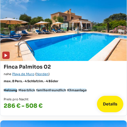
Finca Palmitos 02
nahe
Playa de Muro
(
Norden
)
max. 8 Pers. · 4 Schlafzim. · 4 Bäder
Heizung
Meerblick
familienfreundlich
Klimaanlage
Preis pro Nacht
Details
286 € - 508 €