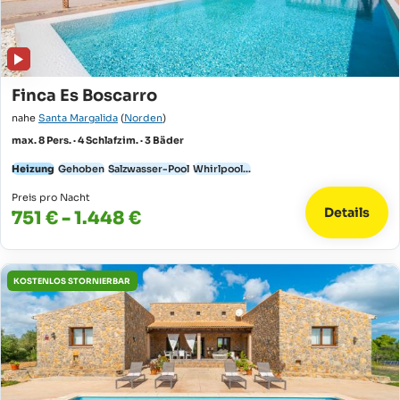
Finca Es Boscarro
nahe
Santa Margalida
(
Norden
)
max. 8 Pers. · 4 Schlafzim. · 3 Bäder
Heizung
Gehoben
Salzwasser-Pool
Whirlpool...
Preis pro Nacht
Details
751 € - 1.448 €
KOSTENLOS STORNIERBAR