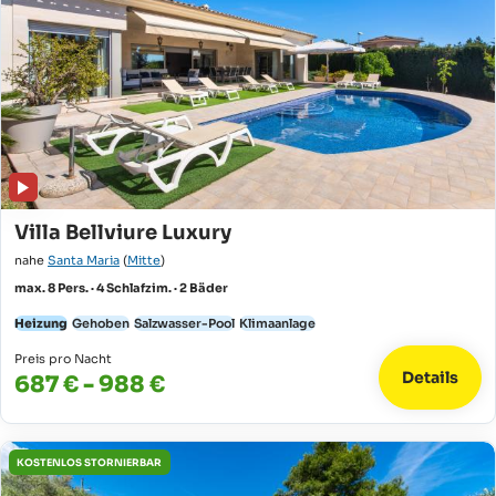
Villa Bellviure Luxury
nahe
Santa Maria
(
Mitte
)
max. 8 Pers. · 4 Schlafzim. · 2 Bäder
Heizung
Gehoben
Salzwasser-Pool
Klimaanlage
Preis pro Nacht
Details
687 € - 988 €
KOSTENLOS STORNIERBAR