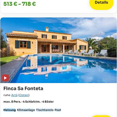
Details
513 € - 718 €
Finca Sa Fonteta
nahe
Artà
(
Osten
)
max. 8 Pers. · 4 Schlafzim. · 4 Bäder
Heizung
Klimaanlage
Tischtennis
Pool