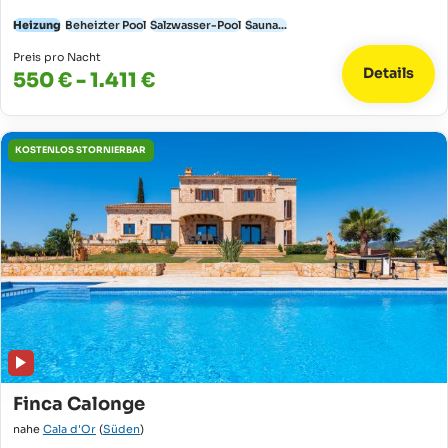
Heizung
Beheizter Pool
Salzwasser-Pool
Sauna...
Preis pro Nacht
Details
550 € - 1.411 €
KOSTENLOS STORNIERBAR
Finca Calonge
nahe
Cala d'Or
(
Süden
)