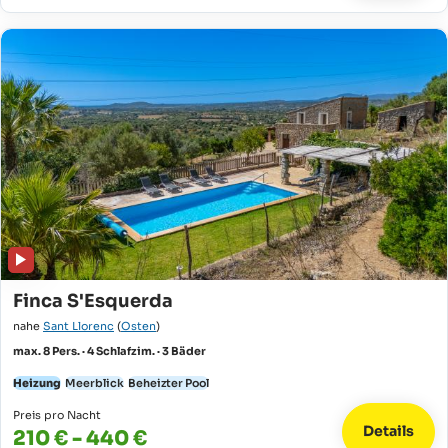
Finca S'Esquerda
nahe
Sant Llorenc
(
Osten
)
max. 8 Pers. · 4 Schlafzim. · 3 Bäder
Heizung
Meerblick
Beheizter Pool
Preis pro Nacht
Details
210 € - 440 €