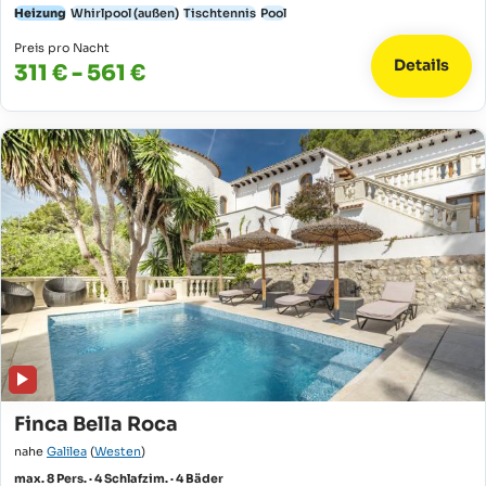
Heizung
Whirlpool (außen)
Tischtennis
Pool
Preis pro Nacht
Details
311 € - 561 €
Finca Bella Roca
nahe
Galilea
(
Westen
)
max. 8 Pers. · 4 Schlafzim. · 4 Bäder