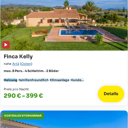
Finca Kelly
nahe
Artà
(
Osten
)
max. 8 Pers. · 4 Schlafzim. · 2 Bäder
Heizung
familienfreundlich
Klimaanlage
Hunde...
Preis pro Nacht
Details
290 € - 399 €
KOSTENLOS STORNIERBAR