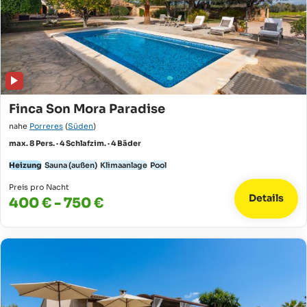
Finca Son Mora Paradise
nahe
Porreres
(
Süden
)
max. 8 Pers. · 4 Schlafzim. · 4 Bäder
Heizung
Sauna (außen)
Klimaanlage
Pool
Preis pro Nacht
Details
400 € - 750 €