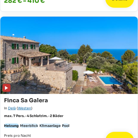
282 € - 410 €
Finca Sa Galera
in
Deià
(
Westen
)
max. 7 Pers. · 4 Schlafzim. · 2 Bäder
Heizung
Meerblick
Klimaanlage
Pool
Preis pro Nacht