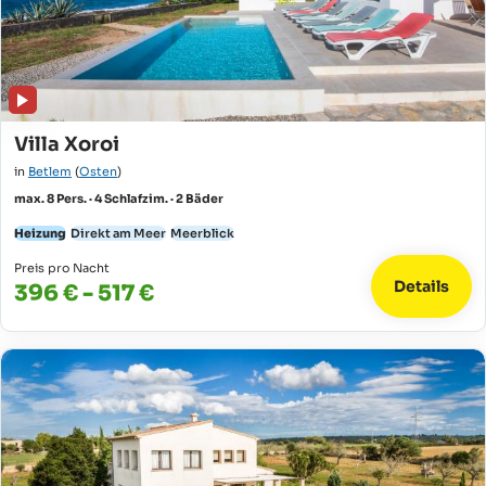
Villa Xoroi
in
Betlem
(
Osten
)
max. 8 Pers. · 4 Schlafzim. · 2 Bäder
Heizung
Direkt am Meer
Meerblick
Preis pro Nacht
Details
396 € - 517 €