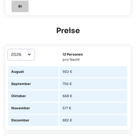
31
Preise
12 Personen
pro Nacht
August
932 €
September
756 €
Oktober
668 €
November
517 €
Dezember
882 €