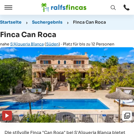
Fenster
Öffnen
Öffnen
/
Startseite
Suchergebnis
Finca Can Roca
Schließen
Finca Can Roca
nahe
S'Alqueria Blanca
(
Süden
) · Platz für bis zu 12 Personen
Die stilvolle Finca "Can Roca" bei S'Alqueria Blanca bietet