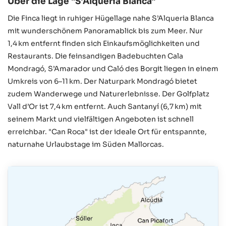
Über die Lage "S'Alqueria Blanca"
Die Finca liegt in ruhiger Hügellage nahe S’Alqueria Blanca
mit wunderschönem Panoramablick bis zum Meer. Nur
1,4 km entfernt finden sich Einkaufsmöglichkeiten und
Restaurants. Die feinsandigen Badebuchten Cala
Mondragó, S’Amarador und Caló des Borgit liegen in einem
Umkreis von 6–11 km. Der Naturpark Mondragó bietet
zudem Wanderwege und Naturerlebnisse. Der Golfplatz
Vall d’Or ist 7,4 km entfernt. Auch Santanyí (6,7 km) mit
seinem Markt und vielfältigen Angeboten ist schnell
erreichbar. "Can Roca" ist der ideale Ort für entspannte,
naturnahe Urlaubstage im Süden Mallorcas.