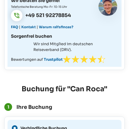
Wir beraten Sie gerne!
Telefonische Beratung Mo-Fr: 10-15 Uhr
+49 521 92278854
|
|
FAQ
Kontakt
Warum ralfsfincas?
Sorgenfrei buchen
Wir sind Mitglied im deutschen
Reiseverband (DRV).
Bewertungen auf
Trustpilot
Buchung für "Can Roca"
Ihre Buchung
1
Eine verbindliche Buchung
Verbindliche Buchung
ist für diesen Zeitraum nicht