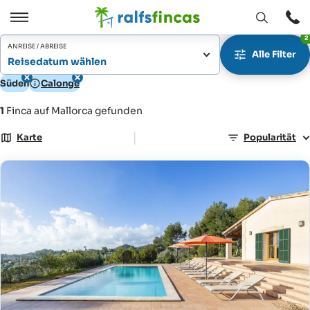
Fenster
Öffnen
2
Öffnen
/
ANREISE / ABREISE
Alle Filter
Schließen
Reisedatum wählen
Süden
Calonge
1
Finca auf Mallorca gefunden
|
Karte
Popularität