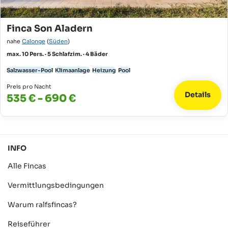
Finca Son Aladern
nahe
Calonge
(
Süden
)
max. 10 Pers. · 5 Schlafzim. · 4 Bäder
Salzwasser-Pool
Klimaanlage
Heizung
Pool
Preis pro Nacht
Details
535 € - 690 €
INFO
Alle Fincas
Vermittlungsbedingungen
Warum ralfsfincas?
Reiseführer