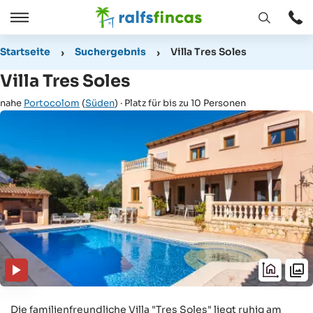
Fenster
Öffnen
Öffnen
/
Startseite
Suchergebnis
Villa Tres Soles
Schließen
Villa Tres Soles
nahe
Portocolom
(
Süden
) · Platz für bis zu 10 Personen
Die familienfreundliche Villa "Tres Soles" liegt ruhig am