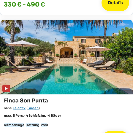
Details
330 € - 490 €
Finca Son Punta
nahe
Felanitx
(
Süden
)
max. 8 Pers. · 4 Schlafzim. · 4 Bäder
Klimaanlage
Heizung
Pool