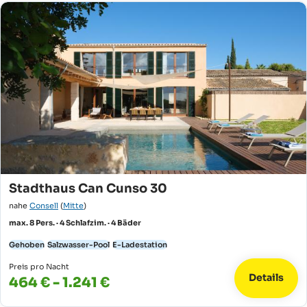
Stadthaus Can Cunso 30
nahe
Consell
(
Mitte
)
max. 8 Pers. · 4 Schlafzim. · 4 Bäder
Gehoben
Salzwasser-Pool
E-Ladestation
Preis pro Nacht
Details
464 € - 1.241 €