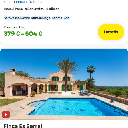
nahe
Llucmajor
(
Süden
)
max. 8 Pers. · 4 Schlafzim. · 2 Bäder
Salzwasser-Pool
Klimaanlage
Tennis
Pool
Preis pro Nacht
Details
379 € - 504 €
Finca Es Serral