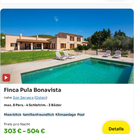
Finca Pula Bonavista
nahe
Son Servera
(
Osten
)
max. 8 Pers. · 4 Schlafzim. · 3 Bäder
Meerblick
familienfreundlich
Klimaanlage
Pool
Preis pro Nacht
Details
303 € - 504 €