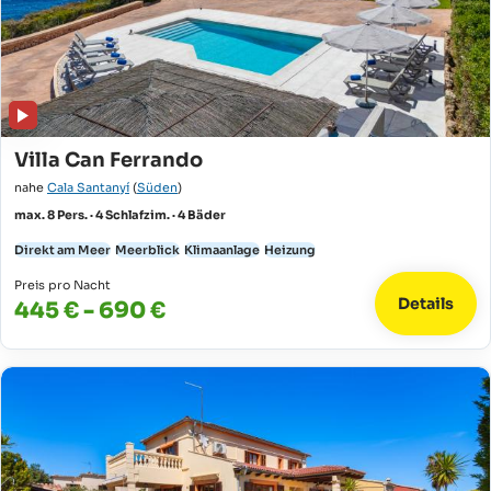
Villa Can Ferrando
nahe
Cala Santanyí
(
Süden
)
max. 8 Pers. · 4 Schlafzim. · 4 Bäder
Direkt am Meer
Meerblick
Klimaanlage
Heizung
Preis pro Nacht
Details
445 € - 690 €