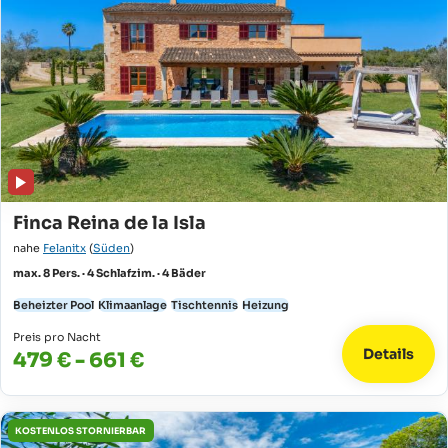
Finca Reina de la Isla
nahe
Felanitx
(
Süden
)
max. 8 Pers. · 4 Schlafzim. · 4 Bäder
Beheizter Pool
Klimaanlage
Tischtennis
Heizung
Preis pro Nacht
Details
479 € - 661 €
KOSTENLOS STORNIERBAR