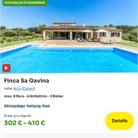
KOSTENLOS STORNIERBAR
Finca Sa Gavina
nahe
Artà
(
Osten
)
max. 8 Pers. · 4 Schlafzim. · 3 Bäder
Klimaanlage
Heizung
Pool
Preis pro Nacht
Details
302 € - 410 €