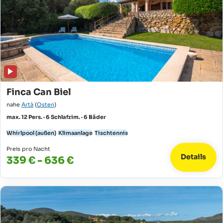
Finca Can Biel
nahe
Artà
(
Osten
)
max. 12 Pers. · 6 Schlafzim. · 6 Bäder
Whirlpool (außen)
Klimaanlage
Tischtennis
Preis pro Nacht
Details
339 € - 636 €