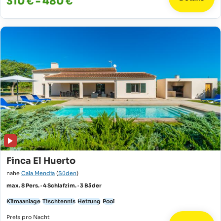
310 € - 480 €
Finca El Huerto
nahe
Cala Mendia
(
Süden
)
max. 8 Pers. · 4 Schlafzim. · 3 Bäder
Klimaanlage
Tischtennis
Heizung
Pool
Preis pro Nacht