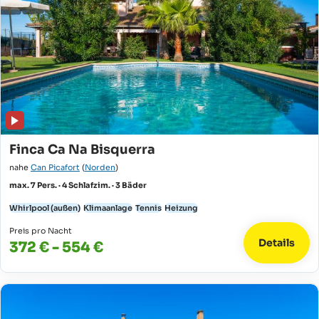
Finca Ca Na Bisquerra
nahe
Can Picafort
(
Norden
)
max. 7 Pers. · 4 Schlafzim. · 3 Bäder
Whirlpool (außen)
Klimaanlage
Tennis
Heizung
Preis pro Nacht
Details
372 € - 554 €