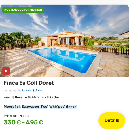
KOSTENLOS STORNIERBAR
Finca Es Coll Doret
nahe
Porto Cristo
(
Osten
)
max. 8 Pers. · 4 Schlafzim. · 3 Bäder
Meerblick
Salzwasser-Pool
Whirlpool (innen)
Preis pro Nacht
Details
330 € - 495 €