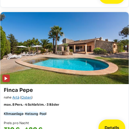
Finca Pepe
nahe
Artà
(
Osten
)
max. 8 Pers. · 4 Schlafzim. · 3 Bäder
Klimaanlage
Heizung
Pool
Preis pro Nacht
Details