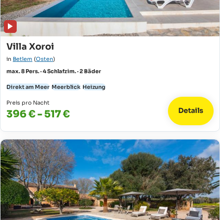
Villa Xoroi
in
Betlem
(
Osten
)
max. 8 Pers. · 4 Schlafzim. · 2 Bäder
Direkt am Meer
Meerblick
Heizung
Preis pro Nacht
Details
396 € - 517 €