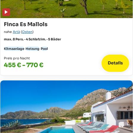
Finca Es Mallols
nahe
Artà
(
Osten
)
max. 8 Pers. · 4 Schlafzim. · 5 Bäder
Klimaanlage
Heizung
Pool
Preis pro Nacht
Details
455 € - 770 €