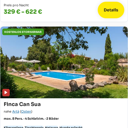
Preis pro Nacht
Details
329 € - 622 €
KOSTENLOS STORNIERBAR
Finca Can Sua
nahe
Artà
(
Osten
)
max. 8 Pers. · 4 Schlafzim. · 2 Bäder
Klimaanlage
Tischtennis
Heizung
Hunde erlaubt