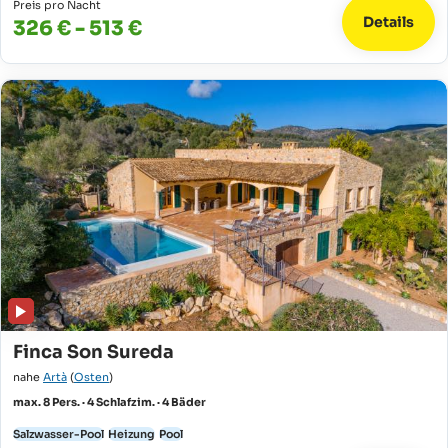
Preis pro Nacht
Details
326 € - 513 €
Finca Son Sureda
nahe
Artà
(
Osten
)
max. 8 Pers. · 4 Schlafzim. · 4 Bäder
Salzwasser-Pool
Heizung
Pool