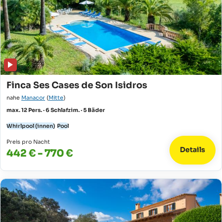
Finca Ses Cases de Son Isidros
nahe
Manacor
(
Mitte
)
max. 12 Pers. · 6 Schlafzim. · 5 Bäder
Whirlpool (innen)
Pool
Preis pro Nacht
Details
442 € - 770 €