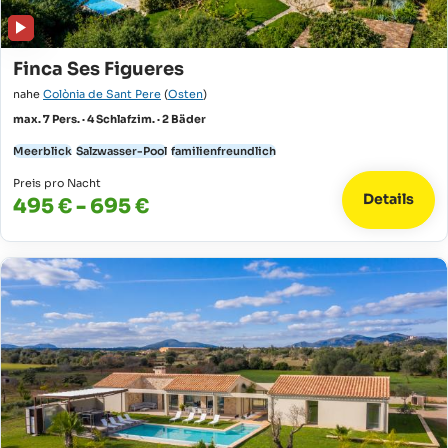
Finca Ses Figueres
nahe
Colònia de Sant Pere
(
Osten
)
max. 7 Pers. · 4 Schlafzim. · 2 Bäder
Meerblick
Salzwasser-Pool
familienfreundlich
Preis pro Nacht
Details
495 € - 695 €