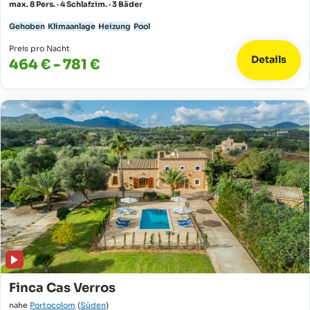
max. 8 Pers. · 4 Schlafzim. · 3 Bäder
Gehoben
Klimaanlage
Heizung
Pool
Preis pro Nacht
Details
464 € - 781 €
Finca Cas Verros
nahe
Portocolom
(
Süden
)