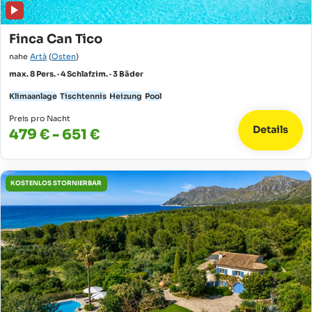
Finca Can Tico
nahe
Artà
(
Osten
)
max. 8 Pers. · 4 Schlafzim. · 3 Bäder
Klimaanlage
Tischtennis
Heizung
Pool
Preis pro Nacht
Details
479 € - 651 €
KOSTENLOS STORNIERBAR