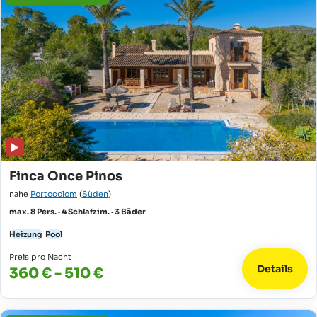
Finca Once Pinos
nahe
Portocolom
(
Süden
)
max. 8 Pers. · 4 Schlafzim. · 3 Bäder
Heizung
Pool
Preis pro Nacht
Details
360 € - 510 €