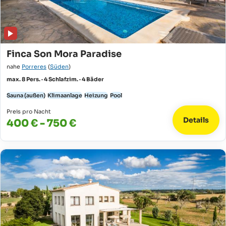
Finca Son Mora Paradise
nahe
Porreres
(
Süden
)
max. 8 Pers. · 4 Schlafzim. · 4 Bäder
Sauna (außen)
Klimaanlage
Heizung
Pool
Preis pro Nacht
Details
400 € - 750 €