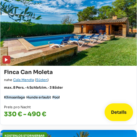
Finca Can Moleta
nahe
Cala Mendia
(
Süden
)
max. 8 Pers. · 4 Schlafzim. · 3 Bäder
Klimaanlage
Hunde erlaubt
Pool
Preis pro Nacht
Details
330 € - 490 €
KOSTENLOS STORNIERBAR