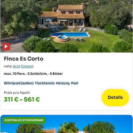
Finca Es Corto
nahe
Artà
(
Osten
)
max. 10 Pers. · 5 Schlafzim. · 5 Bäder
Whirlpool (außen)
Tischtennis
Heizung
Pool
Preis pro Nacht
Details
311 € - 561 €
KOSTENLOS STORNIERBAR