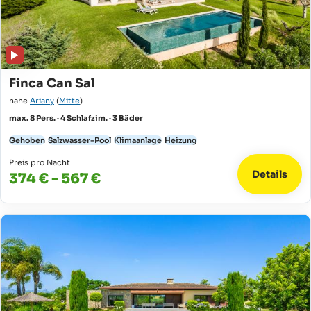
Finca Can Sal
nahe
Ariany
(
Mitte
)
max. 8 Pers. · 4 Schlafzim. · 3 Bäder
Gehoben
Salzwasser-Pool
Klimaanlage
Heizung
Preis pro Nacht
Details
374 € - 567 €