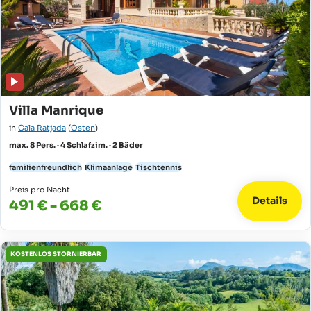
Villa Manrique
in
Cala Ratjada
(
Osten
)
max. 8 Pers. · 4 Schlafzim. · 2 Bäder
familienfreundlich
Klimaanlage
Tischtennis
Preis pro Nacht
Details
491 € - 668 €
KOSTENLOS STORNIERBAR