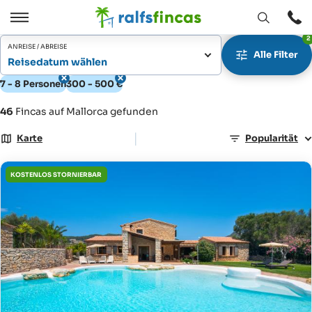
Fenster
Öffnen
2
Öffnen
/
ANREISE / ABREISE
Alle Filter
Schließen
Reisedatum wählen
7 - 8 Personen
300 - 500 €
46
Fincas auf Mallorca gefunden
|
Karte
Popularität
KOSTENLOS STORNIERBAR