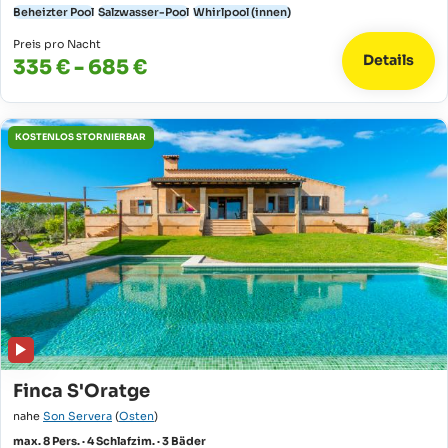
Beheizter Pool
Salzwasser-Pool
Whirlpool (innen)
Preis pro Nacht
Details
335 € - 685 €
KOSTENLOS STORNIERBAR
Finca S'Oratge
nahe
Son Servera
(
Osten
)
max. 8 Pers. · 4 Schlafzim. · 3 Bäder