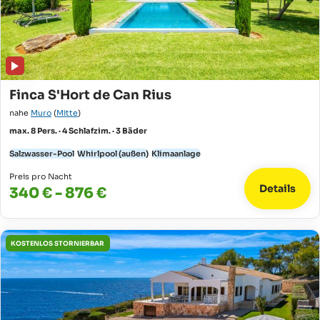
Finca S'Hort de Can Rius
nahe
Muro
(
Mitte
)
max. 8 Pers. · 4 Schlafzim. · 3 Bäder
Salzwasser-Pool
Whirlpool (außen)
Klimaanlage
Preis pro Nacht
Details
340 € - 876 €
KOSTENLOS STORNIERBAR