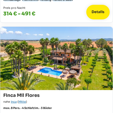
Preis pro Nacht
Details
314 € - 491 €
Finca Mil Flores
nahe
Inca
(
Mitte
)
max. 8 Pers. · 4 Schlafzim. · 3 Bäder