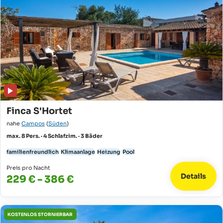
Finca S'Hortet
nahe
Campos
(
Süden
)
max. 8 Pers. · 4 Schlafzim. · 3 Bäder
familienfreundlich
Klimaanlage
Heizung
Pool
Preis pro Nacht
Details
229 € - 386 €
KOSTENLOS STORNIERBAR