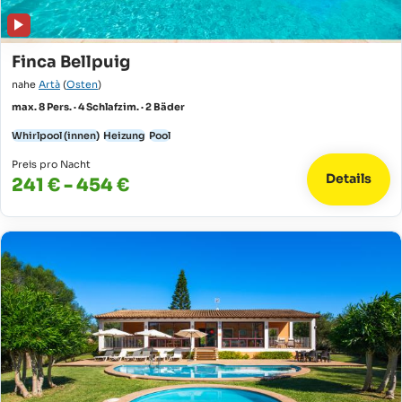
Finca Bellpuig
nahe
Artà
(
Osten
)
max. 8 Pers. · 4 Schlafzim. · 2 Bäder
Whirlpool (innen)
Heizung
Pool
Preis pro Nacht
Details
241 € - 454 €