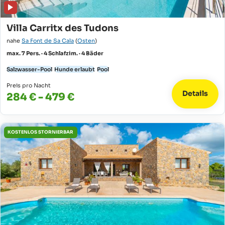
Villa Carritx des Tudons
nahe
Sa Font de Sa Cala
(
Osten
)
max. 7 Pers. · 4 Schlafzim. · 4 Bäder
Salzwasser-Pool
Hunde erlaubt
Pool
Preis pro Nacht
Details
284 € - 479 €
KOSTENLOS STORNIERBAR