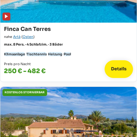
Finca Can Terres
nahe
Artà
(
Osten
)
max. 8 Pers. · 4 Schlafzim. · 3 Bäder
Klimaanlage
Tischtennis
Heizung
Pool
Preis pro Nacht
Details
250 € - 482 €
KOSTENLOS STORNIERBAR