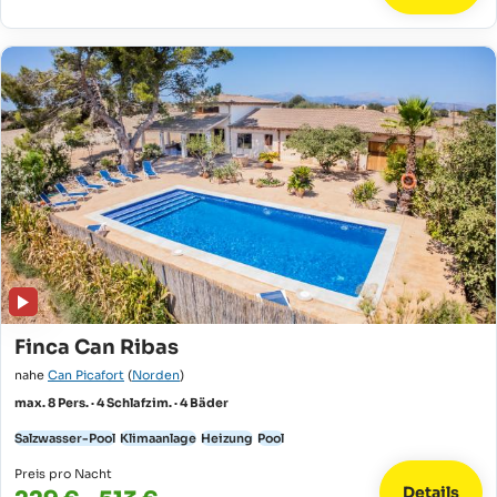
Finca Can Ribas
nahe
Can Picafort
(
Norden
)
max. 8 Pers. · 4 Schlafzim. · 4 Bäder
Salzwasser-Pool
Klimaanlage
Heizung
Pool
Preis pro Nacht
Details