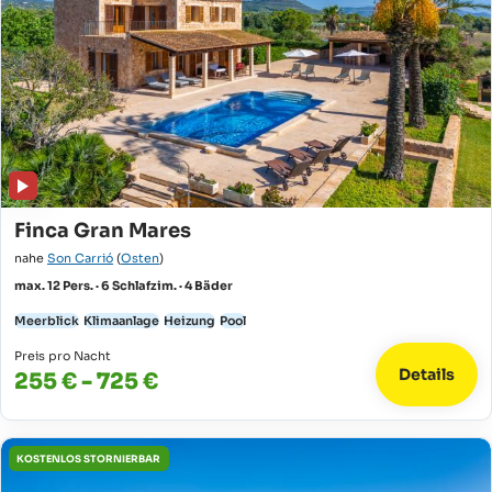
Finca Gran Mares
nahe
Son Carrió
(
Osten
)
max. 12 Pers. · 6 Schlafzim. · 4 Bäder
Meerblick
Klimaanlage
Heizung
Pool
Preis pro Nacht
Details
255 € - 725 €
KOSTENLOS STORNIERBAR