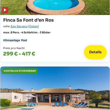
Finca Sa Font d’en Ros
nahe
Son Servera
(
Osten
)
max. 8 Pers. · 4 Schlafzim. · 3 Bäder
Klimaanlage
Pool
Preis pro Nacht
Details
299 € - 417 €
KOSTENLOS STORNIERBAR