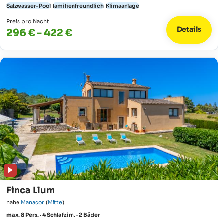
Salzwasser-Pool
familienfreundlich
Klimaanlage
Preis pro Nacht
Details
296 € - 422 €
Finca Llum
nahe
Manacor
(
Mitte
)
max. 8 Pers. · 4 Schlafzim. · 2 Bäder