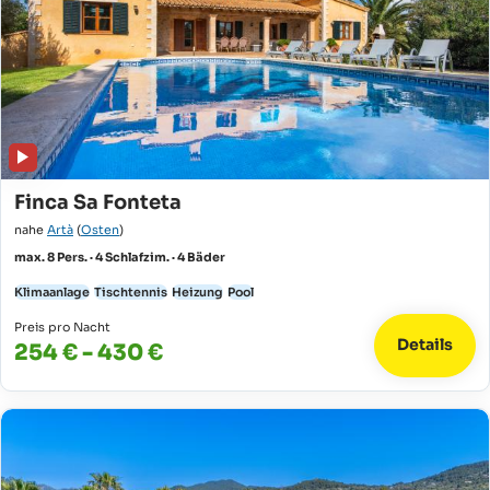
Finca Sa Fonteta
nahe
Artà
(
Osten
)
max. 8 Pers. · 4 Schlafzim. · 4 Bäder
Klimaanlage
Tischtennis
Heizung
Pool
Preis pro Nacht
Details
254 € - 430 €