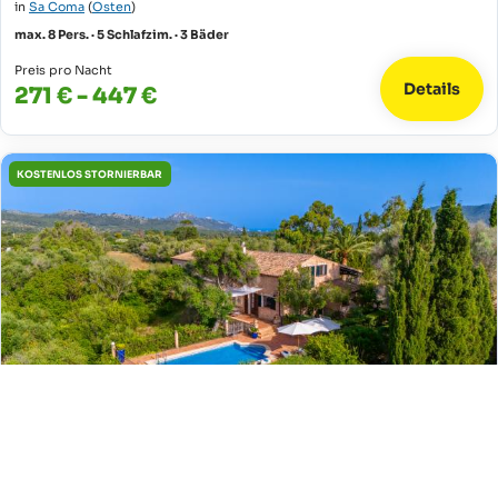
in
Sa Coma
(
Osten
)
max. 8 Pers. · 5 Schlafzim. · 3 Bäder
Preis pro Nacht
Details
271 € - 447 €
KOSTENLOS STORNIERBAR
Finca Can Salem
nahe
Artà
(
Osten
)