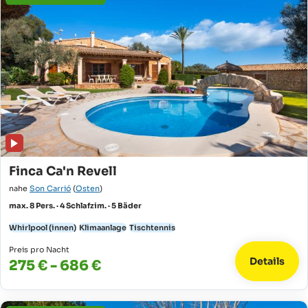
Finca Ca'n Revell
nahe
Son Carrió
(
Osten
)
max. 8 Pers. · 4 Schlafzim. · 5 Bäder
Whirlpool (innen)
Klimaanlage
Tischtennis
Preis pro Nacht
Details
275 € - 686 €