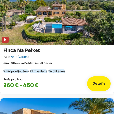
Finca Na Peixet
nahe
Artà
(
Osten
)
max. 8 Pers. · 4 Schlafzim. · 3 Bäder
Whirlpool (außen)
Klimaanlage
Tischtennis
Preis pro Nacht
Details
260 € - 450 €