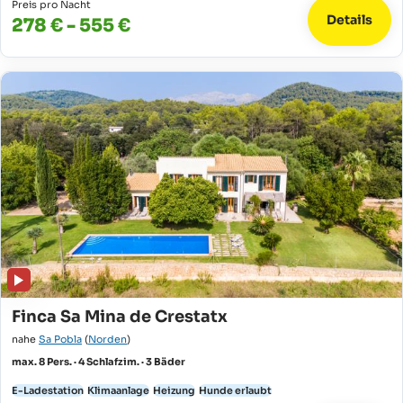
Preis pro Nacht
Details
278 € - 555 €
Finca Sa Mina de Crestatx
nahe
Sa Pobla
(
Norden
)
max. 8 Pers. · 4 Schlafzim. · 3 Bäder
E-Ladestation
Klimaanlage
Heizung
Hunde erlaubt