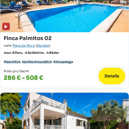
Finca Palmitos 02
nahe
Playa de Muro
(
Norden
)
max. 8 Pers. · 4 Schlafzim. · 4 Bäder
Meerblick
familienfreundlich
Klimaanlage
Preis pro Nacht
Details
286 € - 508 €