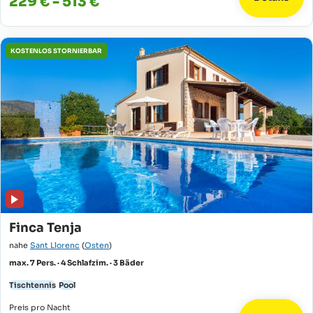
229 € - 513 €
KOSTENLOS STORNIERBAR
Finca Tenja
nahe
Sant Llorenc
(
Osten
)
max. 7 Pers. · 4 Schlafzim. · 3 Bäder
Tischtennis
Pool
Preis pro Nacht