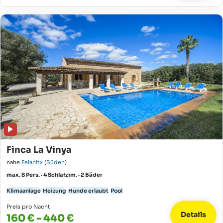
Finca La Vinya
nahe
Felanitx
(
Süden
)
max. 8 Pers. · 4 Schlafzim. · 2 Bäder
Klimaanlage
Heizung
Hunde erlaubt
Pool
Preis pro Nacht
Details
160 € - 440 €