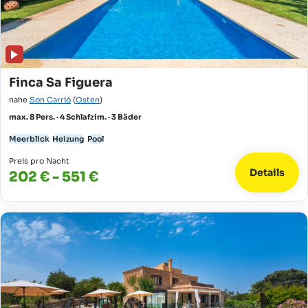
Finca Sa Figuera
nahe
Son Carrió
(
Osten
)
max. 8 Pers. · 4 Schlafzim. · 3 Bäder
Meerblick
Heizung
Pool
Preis pro Nacht
Details
202 € - 551 €