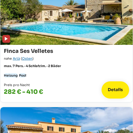
Finca Ses Velletes
nahe
Artà
(
Osten
)
max. 7 Pers. · 4 Schlafzim. · 2 Bäder
Heizung
Pool
Preis pro Nacht
Details
282 € - 410 €