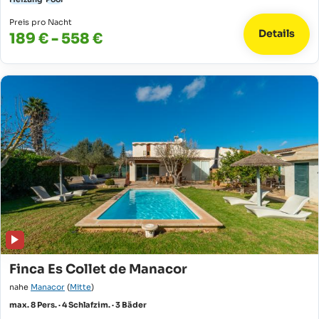
Preis pro Nacht
Details
189 € - 558 €
Finca Es Collet de Manacor
nahe
Manacor
(
Mitte
)
max. 8 Pers. · 4 Schlafzim. · 3 Bäder