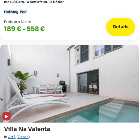
max. 8 Pers. · 4 Schlafzim. · 3 Bäder
Heizung
Pool
Preis pro Nacht
Details
189 € - 558 €
Villa Na Valenta
in
Artà
(
Osten
)