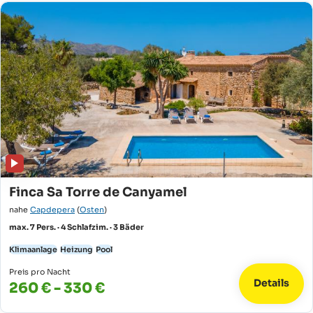
Finca Sa Torre de Canyamel
nahe
Capdepera
(
Osten
)
max. 7 Pers. · 4 Schlafzim. · 3 Bäder
Klimaanlage
Heizung
Pool
Preis pro Nacht
Details
260 € - 330 €