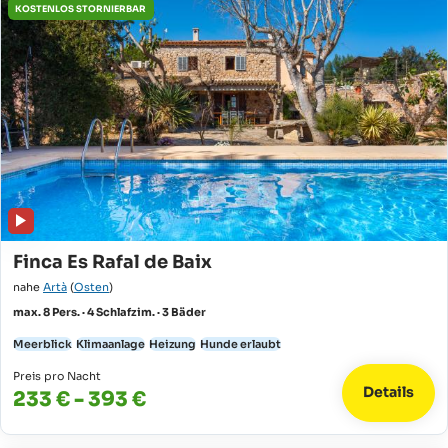
KOSTENLOS STORNIERBAR
Finca Es Rafal de Baix
nahe
Artà
(
Osten
)
max. 8 Pers. · 4 Schlafzim. · 3 Bäder
Meerblick
Klimaanlage
Heizung
Hunde erlaubt
Preis pro Nacht
Details
233 € - 393 €