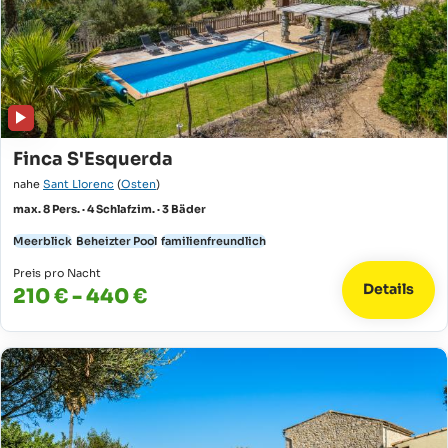
Finca S'Esquerda
nahe
Sant Llorenc
(
Osten
)
max. 8 Pers. · 4 Schlafzim. · 3 Bäder
Meerblick
Beheizter Pool
familienfreundlich
Preis pro Nacht
Details
210 € - 440 €