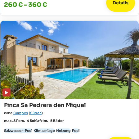
Details
260 € - 360 €
Finca Sa Pedrera den Miquel
nahe
Campos
(
Süden
)
max. 8 Pers. · 4 Schlafzim. · 5 Bäder
Salzwasser-Pool
Klimaanlage
Heizung
Pool