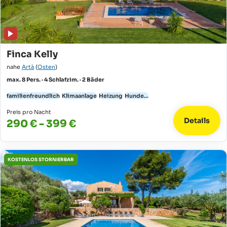
Finca Kelly
nahe
Artà
(
Osten
)
max. 8 Pers. · 4 Schlafzim. · 2 Bäder
familienfreundlich
Klimaanlage
Heizung
Hunde...
Preis pro Nacht
Details
290 € - 399 €
KOSTENLOS STORNIERBAR