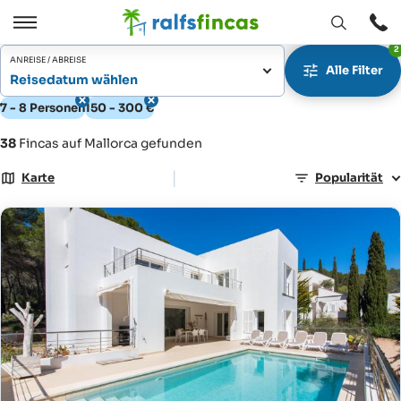
Fenster
Öffnen
2
Öffnen
/
ANREISE / ABREISE
Alle Filter
Schließen
Reisedatum wählen
7 - 8 Personen
150 - 300 €
38
Fincas auf Mallorca gefunden
|
Karte
Popularität