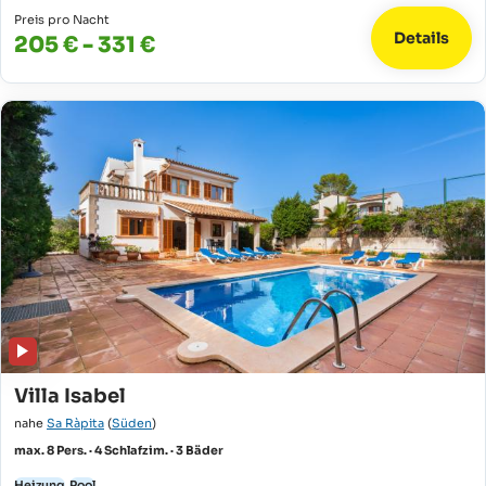
Preis pro Nacht
Details
205 € - 331 €
Villa Isabel
nahe
Sa Ràpita
(
Süden
)
max. 8 Pers. · 4 Schlafzim. · 3 Bäder
Heizung
Pool