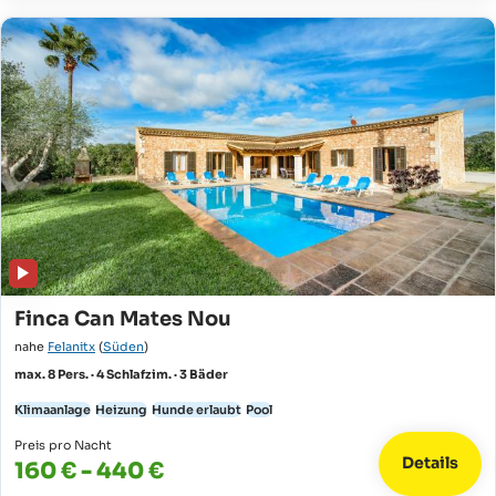
Finca Can Mates Nou
nahe
Felanitx
(
Süden
)
max. 8 Pers. · 4 Schlafzim. · 3 Bäder
Klimaanlage
Heizung
Hunde erlaubt
Pool
Preis pro Nacht
Details
160 € - 440 €