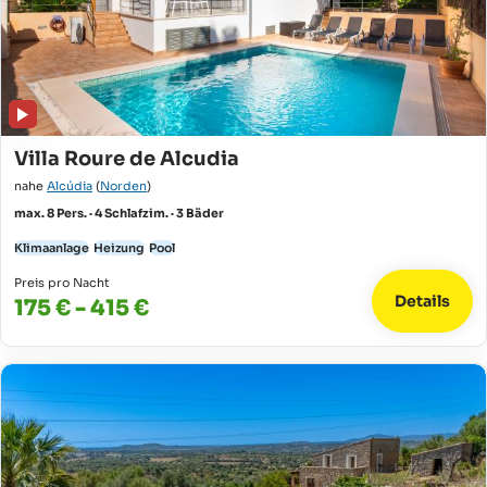
Villa Roure de Alcudia
nahe
Alcúdia
(
Norden
)
max. 8 Pers. · 4 Schlafzim. · 3 Bäder
Klimaanlage
Heizung
Pool
Preis pro Nacht
Details
175 € - 415 €