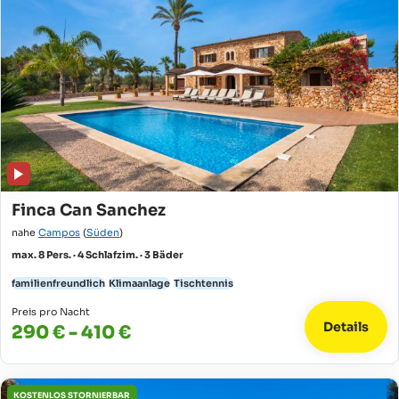
Finca Can Sanchez
nahe
Campos
(
Süden
)
max. 8 Pers. · 4 Schlafzim. · 3 Bäder
familienfreundlich
Klimaanlage
Tischtennis
Preis pro Nacht
Details
290 € - 410 €
KOSTENLOS STORNIERBAR