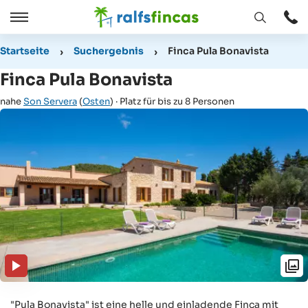
Fenster
Öffnen
Öffnen
/
Startseite
Suchergebnis
Finca Pula Bonavista
Schließen
Finca Pula Bonavista
nahe
Son Servera
(
Osten
) · Platz für bis zu 8 Personen
"Pula Bonavista" ist eine helle und einladende Finca mit