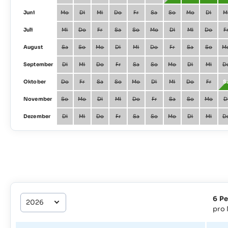
Juni
Mo
Di
Mi
Do
Fr
Sa
So
Mo
Di
M
Juli
Mi
Do
Fr
Sa
So
Mo
Di
Mi
Do
F
August
Sa
So
Mo
Di
Mi
Do
Fr
Sa
So
M
September
Di
Mi
Do
Fr
Sa
So
Mo
Di
Mi
D
Oktober
Do
Fr
Sa
So
Mo
Di
Mi
Do
Fr
S
November
So
Mo
Di
Mi
Do
Fr
Sa
So
Mo
D
Dezember
Di
Mi
Do
Fr
Sa
So
Mo
Di
Mi
D
6 P
pro