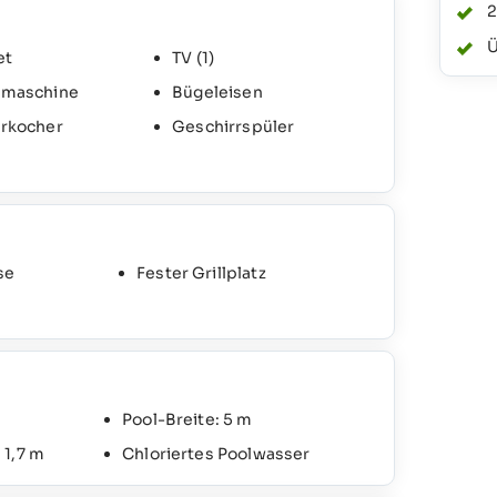
2
Ü
et
TV
(1)
maschine
Bügeleisen
rkocher
Geschirrspüler
se
Fester Grillplatz
Pool-Breite: 5 m
 1,7 m
Chloriertes Poolwasser