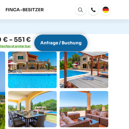
FINCA-BESITZER
Fenster
Öffnen
 € - 551 €
Anfrage / Buchung
tenlos stornierbar