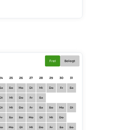
Frei
Belegt
24
25
26
27
28
29
30
31
01
02
Sa
So
Mo
Di
Mi
Do
Fr
Sa
Januar
Fr
Sa
Di
Mi
Do
Fr
Sa
Februar
Mo
Di
Di
Mi
Do
Fr
Sa
So
Mo
Di
März
Mo
Di
Fr
Sa
So
Mo
Di
Mi
Do
April
Do
Fr
So
Mo
Di
Mi
Do
Fr
Sa
So
Mai
Sa
So