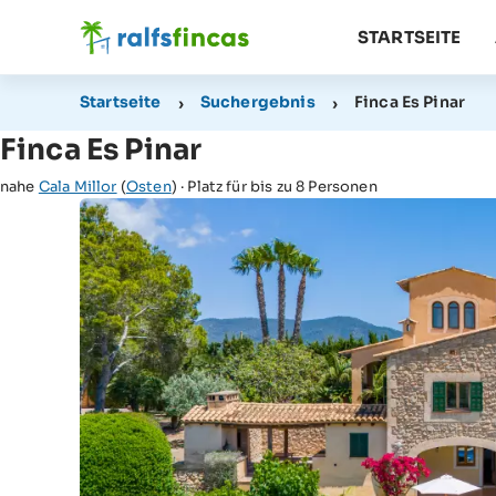
STARTSEITE
Startseite
Suchergebnis
Finca Es Pinar
Finca Es Pinar
nahe
Cala Millor
(
Osten
) · Platz für bis zu 8 Personen