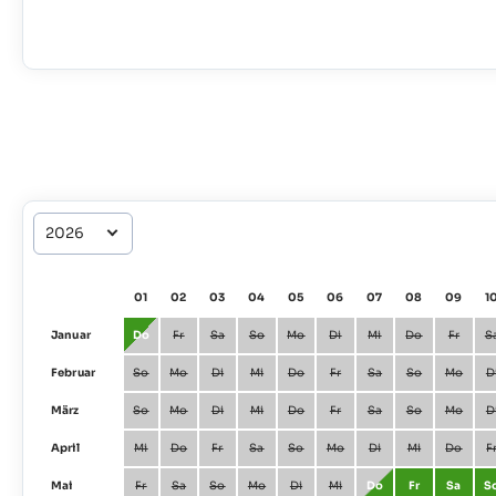
01
02
03
04
05
06
07
08
09
1
Januar
Do
Fr
Sa
So
Mo
Di
Mi
Do
Fr
S
Februar
So
Mo
Di
Mi
Do
Fr
Sa
So
Mo
D
März
So
Mo
Di
Mi
Do
Fr
Sa
So
Mo
D
April
Mi
Do
Fr
Sa
So
Mo
Di
Mi
Do
F
Mai
Fr
Sa
So
Mo
Di
Mi
Do
Fr
Sa
S