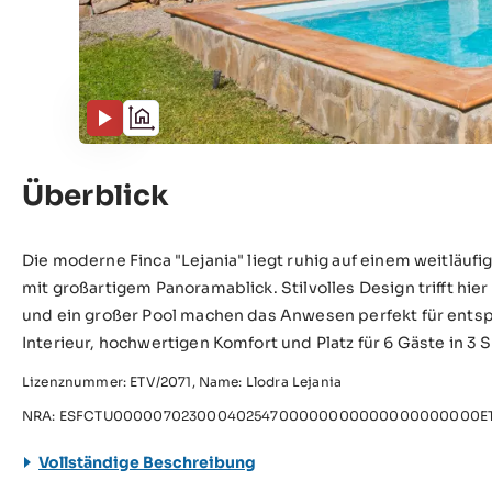
Überblick
Die moderne Finca "Lejania" liegt ruhig auf einem weitläu
mit großartigem Panoramablick. Stilvolles Design trifft hie
und ein großer Pool machen das Anwesen perfekt für entspa
Interieur, hochwertigen Komfort und Platz für 6 Gäste in 
Lizenznummer: ETV/2071, Name: Llodra Lejania
NRA: ESFCTU00000702300040254700000000000000000000ET
Vollständige Beschreibung