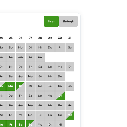
Frei
Belegt
24
25
26
27
28
29
30
31
01
02
Sa
So
Mo
Di
Mi
Do
Fr
Sa
Januar
Fr
Sa
Di
Mi
Do
Fr
Sa
Februar
Mo
Di
Di
Mi
Do
Fr
Sa
So
Mo
Di
März
Mo
Di
Fr
Sa
So
Mo
Di
Mi
Do
April
Do
Fr
So
Mo
Di
Mi
Do
Fr
Sa
So
Mai
Sa
So
Mi
Do
Fr
Sa
So
Mo
Di
Juni
Di
Mi
Fr
Sa
So
Mo
Di
Mi
Do
Fr
Juli
Do
Fr
Mo
Di
Mi
Do
Fr
Sa
So
Mo
August
So
Mo
Do
Fr
Sa
So
Mo
Di
Mi
September
Mi
Do