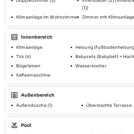
Doppelzimmer
(3)
Innenbäder
(2)
(Innenba
(1)
)
Klimaanlage im Wohnzimmer
Zimmer mit Klimaanlag
Innenbereich
Klimaanlage
Heizung (Fußbodenheizung
TVs
(4)
Babysets (Babybett + Hoch
Bügeleisen
Wasserkocher
Kaffeemaschine
Außenbereich
Außendusche
(1)
Überdachte Terrasse
Pool