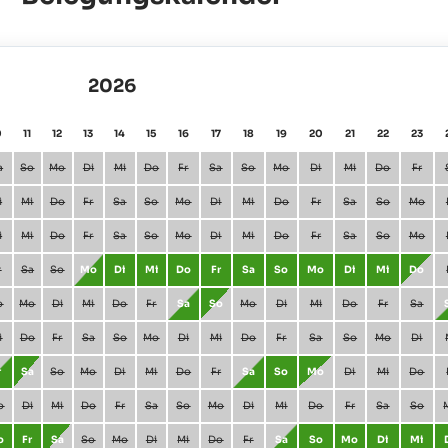
2026
0
11
12
13
14
15
16
17
18
19
20
21
22
23
a
So
Mo
Di
Mi
Do
Fr
Sa
So
Mo
Di
Mi
Do
Fr
i
Mi
Do
Fr
Sa
So
Mo
Di
Mi
Do
Fr
Sa
So
Mo
i
Mi
Do
Fr
Sa
So
Mo
Di
Mi
Do
Fr
Sa
So
Mo
r
Sa
So
Mo
Di
Mi
Do
Fr
Sa
So
Mo
Di
Mi
Do
o
Mo
Di
Mi
Do
Fr
Sa
So
Mo
Di
Mi
Do
Fr
Sa
i
Do
Fr
Sa
So
Mo
Di
Mi
Do
Fr
Sa
So
Mo
Di
r
Sa
So
Mo
Di
Mi
Do
Fr
Sa
So
Mo
Di
Mi
Do
o
Di
Mi
Do
Fr
Sa
So
Mo
Di
Mi
Do
Fr
Sa
So
o
Fr
Sa
So
Mo
Di
Mi
Do
Fr
Sa
So
Mo
Di
Mi