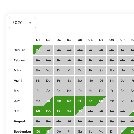
01
02
03
04
05
06
07
08
09
1
Januar
Do
Fr
Sa
So
Mo
Di
Mi
Do
Fr
S
Februar
So
Mo
Di
Mi
Do
Fr
Sa
So
Mo
D
März
So
Mo
Di
Mi
Do
Fr
Sa
So
Mo
D
April
Mi
Do
Fr
Sa
So
Mo
Di
Mi
Do
F
Mai
Fr
Sa
So
Mo
Di
Mi
Do
Fr
Sa
S
Juni
Mo
Di
Mi
Do
Fr
Sa
So
Mo
Di
M
Juli
Mi
Do
Fr
Sa
So
Mo
Di
Mi
Do
F
August
Sa
So
Mo
Di
Mi
Do
Fr
Sa
So
M
September
Di
Mi
Do
Fr
Sa
So
Mo
Di
Mi
D