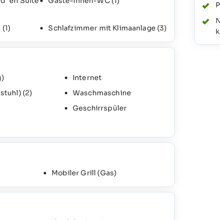
d "en Suite"
Gäste-Innen-WC
(1)
P
N
e
(1)
Schlafzimmer mit Klimaanlage
(3)
k
)
Internet
stuhl)
(2)
Waschmaschine
Geschirrspüler
Mobiler Grill (Gas)