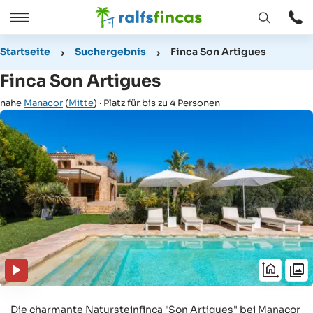
Fenster
Öffnen
Öffnen
/
Startseite
Suchergebnis
Finca Son Artigues
Schließen
Finca Son Artigues
nahe
Manacor
(
Mitte
) · Platz für bis zu 4 Personen
Die charmante Natursteinfinca "Son Artigues" bei Manacor