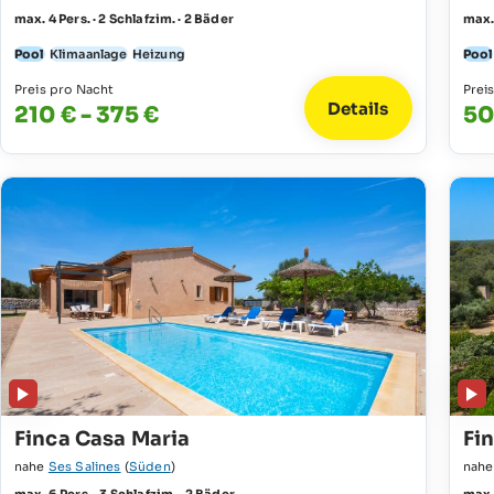
max. 4 Pers. · 2 Schlafzim. · 2 Bäder
max. 
Pool
Klimaanlage
Heizung
Pool
Preis pro Nacht
Prei
Details
210 € - 375 €
50
Finca Casa Maria
Fi
nahe
Ses Salines
(
Süden
)
nah