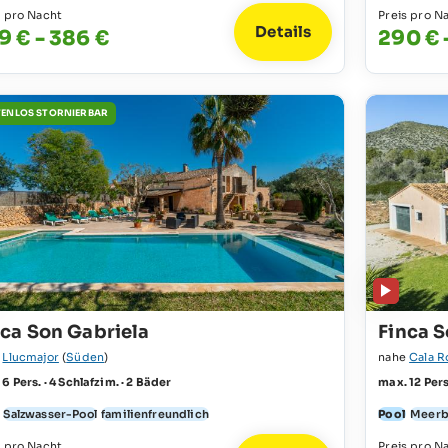
s pro Nacht
Preis pro N
Details
9 € - 386 €
290 € 
ENLOS STORNIERBAR
nca Son Gabriela
Finca S
e
Llucmajor
(
Süden
)
nahe
Cala R
6 Pers. · 4 Schlafzim. · 2 Bäder
max. 12 Pers
Salzwasser-Pool
familienfreundlich
Pool
Meerb
s pro Nacht
Preis pro N