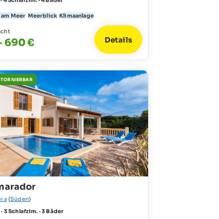
 · 4 Schlafzim. · 4 Bäder
t am Meer
Meerblick
Klimaanlage
acht
Details
- 690 €
STORNIERBAR
Amarador
era
(
Süden
)
 · 3 Schlafzim. · 3 Bäder