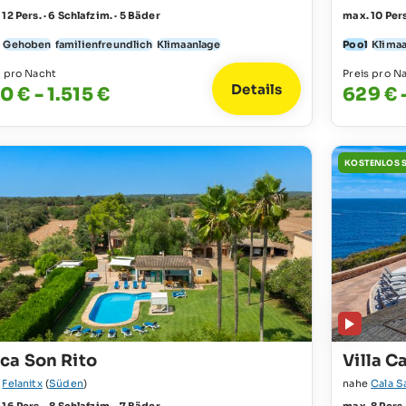
12 Pers. · 6 Schlafzim. · 5 Bäder
max. 10 Pers
Gehoben
familienfreundlich
Klimaanlage
Pool
Klima
s pro Nacht
Preis pro N
Details
0 € - 1.515 €
629 € 
KOSTENLOS 
nca Son Rito
Villa C
e
Felanitx
(
Süden
)
nahe
Cala S