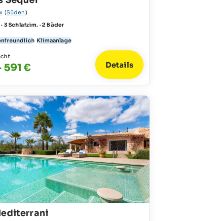
s Sequer
x
(
Süden
)
 · 3 Schlafzim. · 2 Bäder
enfreundlich
Klimaanlage
acht
Details
- 591 €
editerrani