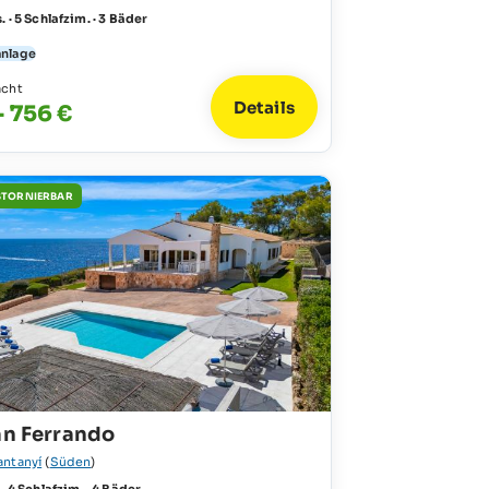
. · 5 Schlafzim. · 3 Bäder
anlage
acht
Details
- 756 €
STORNIERBAR
an Ferrando
antanyí
(
Süden
)