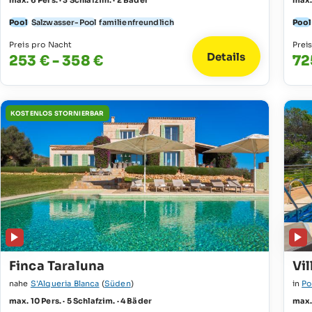
max. 6 Pers. · 3 Schlafzim. · 2 Bäder
max. 
Pool
Salzwasser-Pool
familienfreundlich
Pool
Preis pro Nacht
Prei
Details
253 € - 358 €
72
KOSTENLOS STORNIERBAR
Finca Taraluna
Vil
nahe
S'Alqueria Blanca
(
Süden
)
in
Po
max. 10 Pers. · 5 Schlafzim. · 4 Bäder
max. 