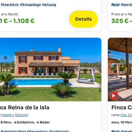
Meerblick
Klimaanlage
Heizung
Pool
Meerb
s pro Nacht
Preis pro N
Details
1 € - 1.108 €
325 € 
ca Reina de la Isla
Finca 
e
Felanitx
(
Süden
)
nahe
Cas Co
8 Pers. · 4 Schlafzim. · 4 Bäder
max. 10 Pers
Beheizter Pool
Klimaanlage
Tischtennis
Pool
Geho