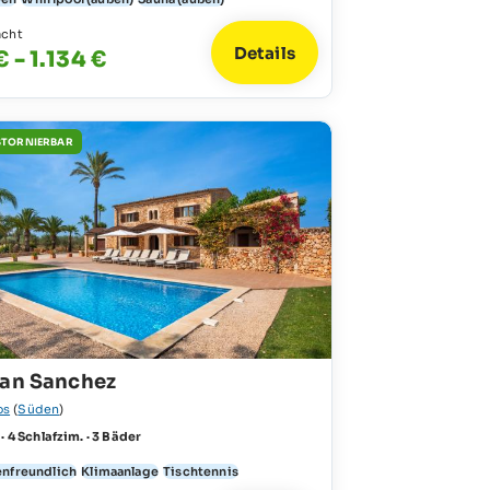
acht
Details
 - 1.134 €
STORNIERBAR
Can Sanchez
os
(
Süden
)
 · 4 Schlafzim. · 3 Bäder
enfreundlich
Klimaanlage
Tischtennis