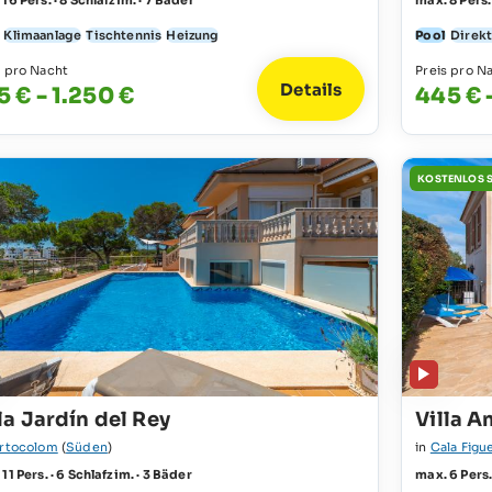
16 Pers. · 8 Schlafzim. · 7 Bäder
max. 8 Pers.
Klimaanlage
Tischtennis
Heizung
Pool
Direk
s pro Nacht
Preis pro N
Details
5 € - 1.250 €
445 € 
KOSTENLOS 
la Jardín del Rey
Villa 
rtocolom
(
Süden
)
in
Cala Figu
11 Pers. · 6 Schlafzim. · 3 Bäder
max. 6 Pers.