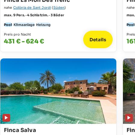
Finca Es Moli Des Trenc
Fi
nahe
Colònia de Sant Jordi
(
Süden
)
nah
max. 9 Pers. · 4 Schlafzim. · 3 Bäder
max. 
Pool
Klimaanlage
Heizung
Pool
Preis pro Nacht
Prei
Details
431 € - 624 €
16
Finca Salva
Fi