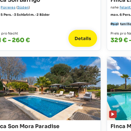
nca Son Barrigo
Finca E
e
Porreres
(
Süden
)
nahe
Felanit
5 Pers. · 3 Schlafzim. · 2 Bäder
max. 6 Pers.
Pool
famili
s pro Nacht
Preis pro N
Details
1 € - 260 €
329 € 
nca Son Mora Paradise
Finca M