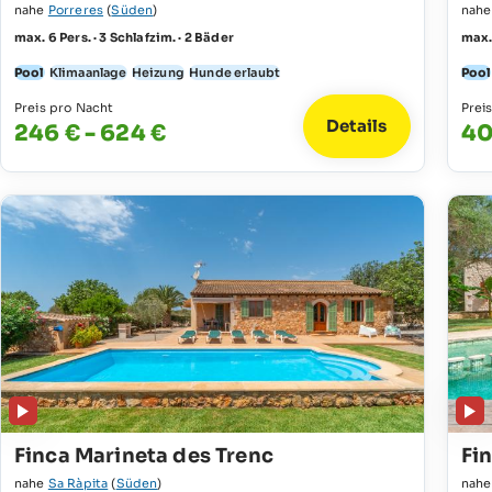
nahe
Porreres
(
Süden
)
nah
max. 6 Pers. · 3 Schlafzim. · 2 Bäder
max. 
Pool
Klimaanlage
Heizung
Hunde erlaubt
Pool
Preis pro Nacht
Prei
Details
246 € - 624 €
40
Finca Marineta des Trenc
Fi
nahe
Sa Ràpita
(
Süden
)
nah