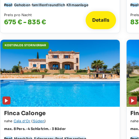
Pool
Gehoben
familienfreundlich
Klimaanlage
Pool
Preis pro Nacht
Prei
Details
675 € - 835 €
83
KOSTENLOS STORNIERBAR
Finca Calonge
Fin
nahe
Cala d'Or
(
Süden
)
nah
max. 8 Pers. · 4 Schlafzim. · 3 Bäder
max. 
Pool
Meerblick
Salzwasser-Pool
Klimaanlage
Pool