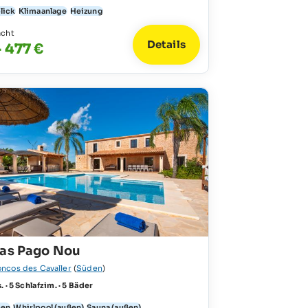
lick
Klimaanlage
Heizung
acht
Details
- 477 €
Cas Pago Nou
ncos des Cavaller
(
Süden
)
. · 5 Schlafzim. · 5 Bäder
ben
Whirlpool (außen)
Sauna (außen)