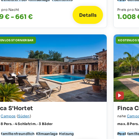
s pro Nacht
Preis pro N
Details
9 € - 661 €
1.008 €
ENLOS STORNIERBAR
KOSTENLOS 
nca S'Hortet
Finca 
e
Campos
(
Süden
)
nahe
Camp
8 Pers. · 4 Schlafzim. · 3 Bäder
max. 8 Pers.
familienfreundlich
Klimaanlage
Heizung
Pool
famili