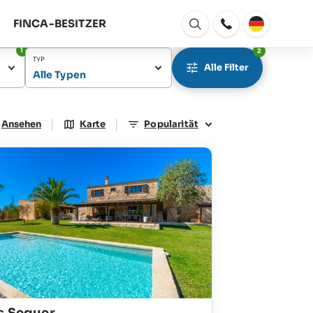
FINCA-BESITZER
Fenster
Öffnen
1
2
TYP
Alle Filter
Alle Typen
|
|
Ansehen
Karte
Popularität