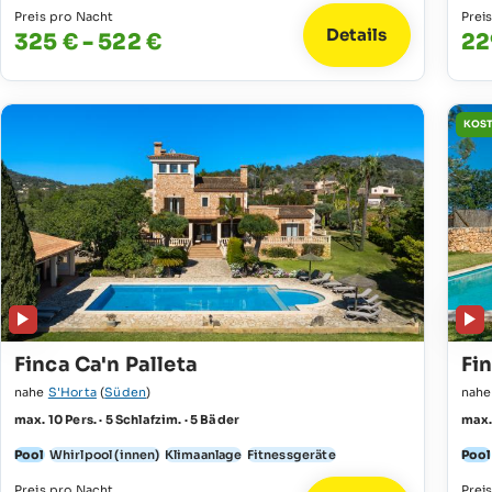
Preis pro Nacht
Prei
Details
325 € - 522 €
22
KOST
Finca Ca'n Palleta
Fi
nahe
S'Horta
(
Süden
)
nah
max. 10 Pers. · 5 Schlafzim. · 5 Bäder
max. 
Pool
Whirlpool (innen)
Klimaanlage
Fitnessgeräte
Pool
Preis pro Nacht
Prei