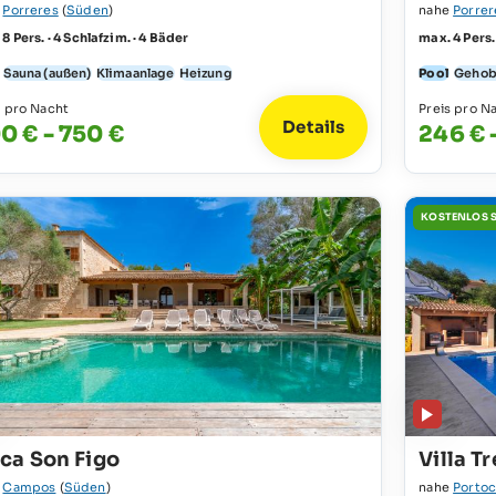
e
Porreres
(
Süden
)
nahe
Porrer
8 Pers. · 4 Schlafzim. · 4 Bäder
max. 4 Pers.
Sauna (außen)
Klimaanlage
Heizung
Pool
Geho
s pro Nacht
Preis pro N
Details
0 € - 750 €
246 € 
KOSTENLOS 
nca Son Figo
Villa T
e
Campos
(
Süden
)
nahe
Porto