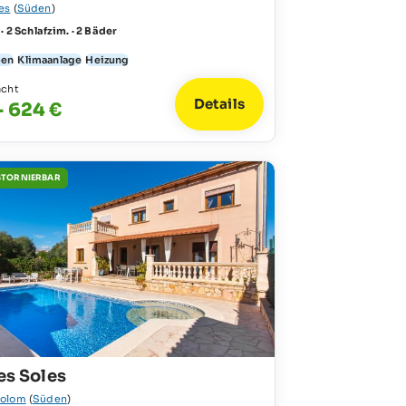
es
(
Süden
)
 · 2 Schlafzim. · 2 Bäder
ben
Klimaanlage
Heizung
acht
Details
- 624 €
STORNIERBAR
res Soles
colom
(
Süden
)