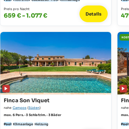
Preis pro Nacht
Prei
Details
659 € - 1.077 €
47
KOST
Finca Son Viquet
Fi
nahe
Campos
(
Süden
)
nah
max. 6 Pers. · 3 Schlafzim. · 3 Bäder
max. 
Pool
Klimaanlage
Heizung
Pool