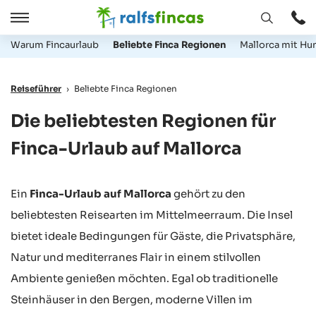
Fenster
Öffnen
Öffnen
/
Warum Fincaurlaub
Beliebte Finca Regionen
Mallorca mit Hu
Schließen
Reiseführer
›
Beliebte Finca Regionen
Die beliebtesten Regionen für
Finca-Urlaub auf Mallorca
Ein
Finca-Urlaub auf Mallorca
gehört zu den
beliebtesten Reisearten im Mittelmeerraum. Die Insel
bietet ideale Bedingungen für Gäste, die Privatsphäre,
Natur und mediterranes Flair in einem stilvollen
Ambiente genießen möchten. Egal ob traditionelle
Steinhäuser in den Bergen, moderne Villen im