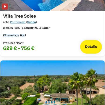
Villa Tres Soles
nahe
Portocolom
(
Süden
)
max. 10 Pers. · 5 Schlafzim. · 3 Bäder
Klimaanlage
Pool
Preis pro Nacht
Details
629 € - 756 €