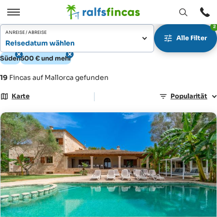
Fenster
Öffnen
2
Öffnen
/
ANREISE / ABREISE
Alle Filter
Schließen
Reisedatum wählen
Süden
500 € und mehr
19
Fincas auf Mallorca gefunden
|
Karte
Popularität