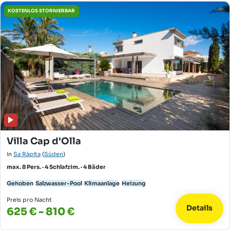
KOSTENLOS STORNIERBAR
Villa Cap d'Olla
in
Sa Ràpita
(
Süden
)
max. 8 Pers. · 4 Schlafzim. · 4 Bäder
Gehoben
Salzwasser-Pool
Klimaanlage
Heizung
Preis pro Nacht
Details
625 € - 810 €