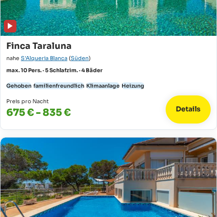
Finca Taraluna
nahe
S'Alqueria Blanca
(
Süden
)
max. 10 Pers. · 5 Schlafzim. · 4 Bäder
Gehoben
familienfreundlich
Klimaanlage
Heizung
Preis pro Nacht
Details
675 € - 835 €