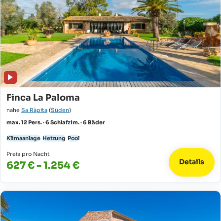
Finca La Paloma
nahe
Sa Ràpita
(
Süden
)
max. 12 Pers. · 6 Schlafzim. · 6 Bäder
Klimaanlage
Heizung
Pool
Preis pro Nacht
Details
627 € - 1.254 €