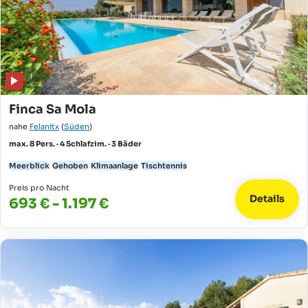
Finca Sa Mola
nahe
Felanitx
(
Süden
)
max. 8 Pers. · 4 Schlafzim. · 3 Bäder
Meerblick
Gehoben
Klimaanlage
Tischtennis
Preis pro Nacht
Details
693 € - 1.197 €