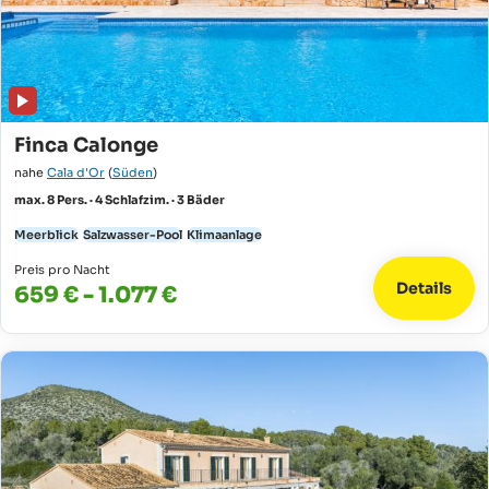
Finca Calonge
nahe
Cala d'Or
(
Süden
)
max. 8 Pers. · 4 Schlafzim. · 3 Bäder
Meerblick
Salzwasser-Pool
Klimaanlage
Preis pro Nacht
Details
659 € - 1.077 €