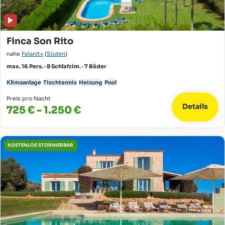
Finca Son Rito
nahe
Felanitx
(
Süden
)
max. 16 Pers. · 8 Schlafzim. · 7 Bäder
Klimaanlage
Tischtennis
Heizung
Pool
Preis pro Nacht
Details
725 € - 1.250 €
KOSTENLOS STORNIERBAR