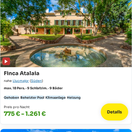
Finca Atalaia
nahe
Llucmajor
(
Süden
)
max. 18 Pers. · 9 Schlafzim. · 9 Bäder
Gehoben
Beheizter Pool
Klimaanlage
Heizung
Preis pro Nacht
Details
775 € - 1.261 €