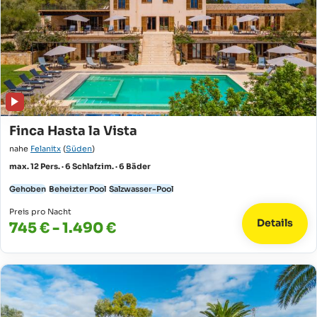
Finca Hasta la Vista
nahe
Felanitx
(
Süden
)
max. 12 Pers. · 6 Schlafzim. · 6 Bäder
Gehoben
Beheizter Pool
Salzwasser-Pool
Preis pro Nacht
Details
745 € - 1.490 €