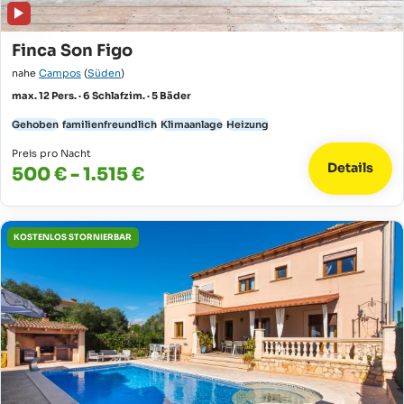
Finca Son Figo
nahe
Campos
(
Süden
)
max. 12 Pers. · 6 Schlafzim. · 5 Bäder
Gehoben
familienfreundlich
Klimaanlage
Heizung
Preis pro Nacht
Details
500 € - 1.515 €
KOSTENLOS STORNIERBAR