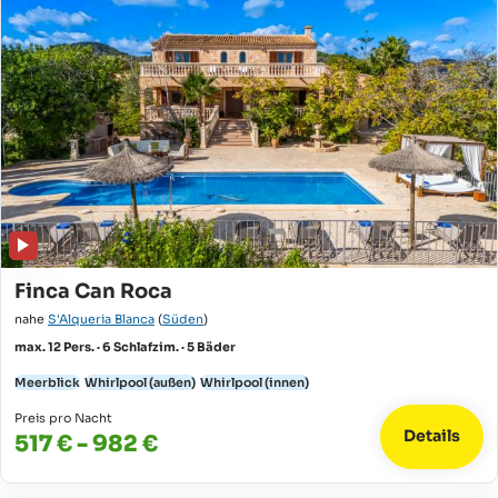
Finca Can Roca
nahe
S'Alqueria Blanca
(
Süden
)
max. 12 Pers. · 6 Schlafzim. · 5 Bäder
Meerblick
Whirlpool (außen)
Whirlpool (innen)
Preis pro Nacht
Details
517 € - 982 €