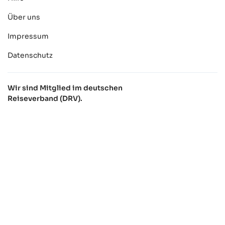
Über uns
Impressum
Datenschutz
Wir sind Mitglied im deutschen
Reiseverband (DRV).
Sichere Zahlungen:
Facebook
Instagram
TikTok
Youtube
© 2025 - 2026 ralfsfincas GmbH