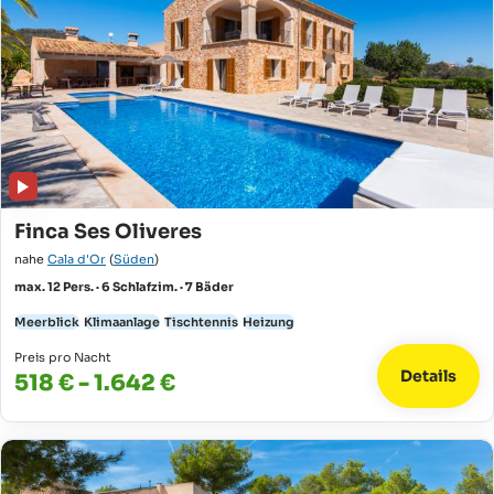
Finca Ses Oliveres
nahe
Cala d'Or
(
Süden
)
max. 12 Pers. · 6 Schlafzim. · 7 Bäder
Meerblick
Klimaanlage
Tischtennis
Heizung
Preis pro Nacht
Details
518 € - 1.642 €