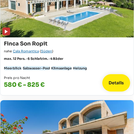
Finca Son Ropit
nahe
Cala Romantica
(
Süden
)
max. 12 Pers. · 6 Schlafzim. · 4 Bäder
Meerblick
Salzwasser-Pool
Klimaanlage
Heizung
Preis pro Nacht
Details
580 € - 825 €