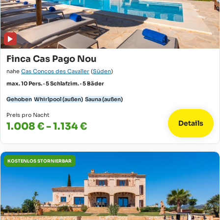
Finca Cas Pago Nou
nahe
Cas Concos des Cavaller
(
Süden
)
max. 10 Pers. · 5 Schlafzim. · 5 Bäder
Gehoben
Whirlpool (außen)
Sauna (außen)
Preis pro Nacht
Details
1.008 € - 1.134 €
KOSTENLOS STORNIERBAR