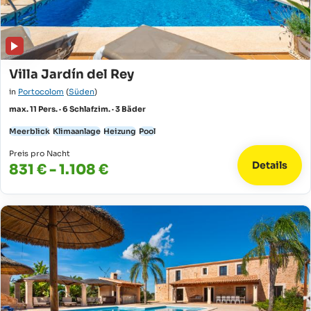
Villa Jardín del Rey
in
Portocolom
(
Süden
)
max. 11 Pers. · 6 Schlafzim. · 3 Bäder
Meerblick
Klimaanlage
Heizung
Pool
Preis pro Nacht
Details
831 € - 1.108 €