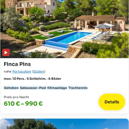
Finca Pins
nahe
Portocolom
(
Süden
)
max. 10 Pers. · 5 Schlafzim. · 6 Bäder
Gehoben
Salzwasser-Pool
Klimaanlage
Tischtennis
Preis pro Nacht
Details
610 € - 990 €