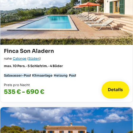
Finca Son Aladern
nahe
Calonge
(
Süden
)
max. 10 Pers. · 5 Schlafzim. · 4 Bäder
Salzwasser-Pool
Klimaanlage
Heizung
Pool
Preis pro Nacht
Details
535 € - 690 €