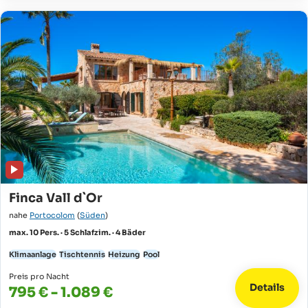
Finca Vall d`Or
nahe
Portocolom
(
Süden
)
max. 10 Pers. · 5 Schlafzim. · 4 Bäder
Klimaanlage
Tischtennis
Heizung
Pool
Preis pro Nacht
Details
795 € - 1.089 €