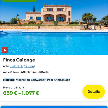
Finca Calonge
nahe
Cala d'Or
(
Süden
)
max. 8 Pers. · 4 Schlafzim. · 3 Bäder
Heizung
Meerblick
Salzwasser-Pool
Klimaanlage
Preis pro Nacht
Details
659 € - 1.077 €