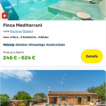
Finca Mediterrani
nahe
Porreres
(
Süden
)
max. 4 Pers. · 2 Schlafzim. · 2 Bäder
Heizung
Gehoben
Klimaanlage
Hunde erlaubt
Preis pro Nacht
Details
246 € - 624 €