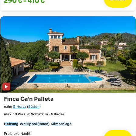
290 € - 410 €
Finca Ca'n Palleta
nahe
S'Horta
(
Süden
)
max. 10 Pers. · 5 Schlafzim. · 5 Bäder
Heizung
Whirlpool (innen)
Klimaanlage
Preis pro Nacht