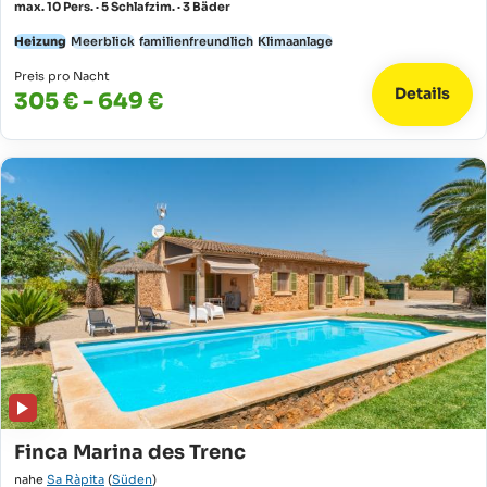
max. 10 Pers. · 5 Schlafzim. · 3 Bäder
Heizung
Meerblick
familienfreundlich
Klimaanlage
Preis pro Nacht
Details
305 € - 649 €
Finca Marina des Trenc
nahe
Sa Ràpita
(
Süden
)