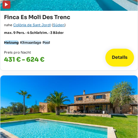
Finca Es Moli Des Trenc
nahe
Colònia de Sant Jordi
(
Süden
)
max. 9 Pers. · 4 Schlafzim. · 3 Bäder
Heizung
Klimaanlage
Pool
Preis pro Nacht
Details
431 € - 624 €