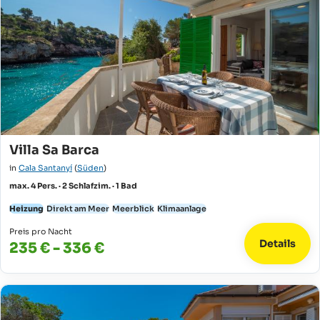
Villa Sa Barca
in
Cala Santanyí
(
Süden
)
max. 4 Pers. · 2 Schlafzim. · 1 Bad
Heizung
Direkt am Meer
Meerblick
Klimaanlage
Preis pro Nacht
Details
235 € - 336 €