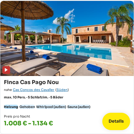
Finca Cas Pago Nou
nahe
Cas Concos des Cavaller
(
Süden
)
max. 10 Pers. · 5 Schlafzim. · 5 Bäder
Heizung
Gehoben
Whirlpool (außen)
Sauna (außen)
Preis pro Nacht
Details
1.008 € - 1.134 €