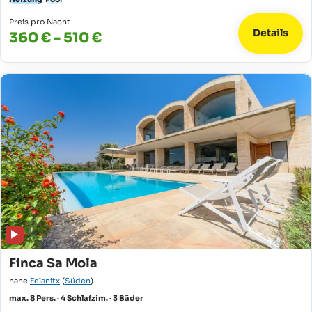
Preis pro Nacht
Details
360 € - 510 €
Finca Sa Mola
nahe
Felanitx
(
Süden
)
max. 8 Pers. · 4 Schlafzim. · 3 Bäder