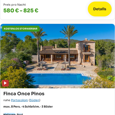
Preis pro Nacht
Details
580 € - 825 €
KOSTENLOS STORNIERBAR
Finca Once Pinos
nahe
Portocolom
(
Süden
)
max. 8 Pers. · 4 Schlafzim. · 3 Bäder
Heizung
Pool