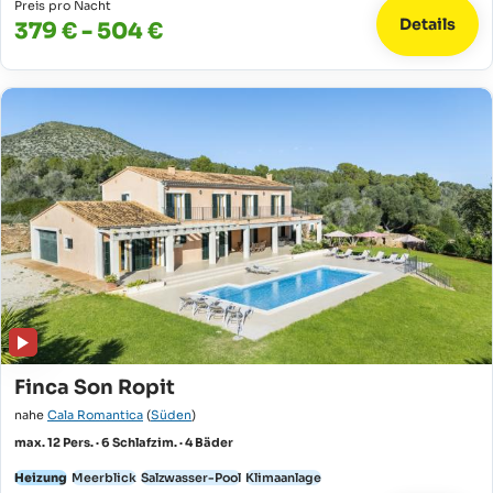
Preis pro Nacht
Details
379 € - 504 €
Finca Son Ropit
nahe
Cala Romantica
(
Süden
)
max. 12 Pers. · 6 Schlafzim. · 4 Bäder
Heizung
Meerblick
Salzwasser-Pool
Klimaanlage