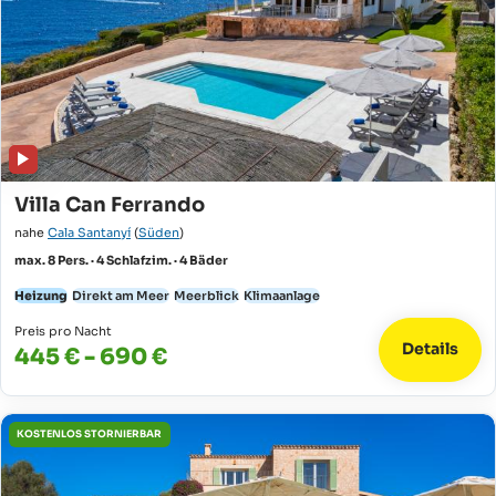
Villa Can Ferrando
nahe
Cala Santanyí
(
Süden
)
max. 8 Pers. · 4 Schlafzim. · 4 Bäder
Heizung
Direkt am Meer
Meerblick
Klimaanlage
Preis pro Nacht
Details
445 € - 690 €
KOSTENLOS STORNIERBAR