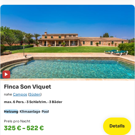
Finca Son Viquet
nahe
Campos
(
Süden
)
max. 6 Pers. · 3 Schlafzim. · 3 Bäder
Heizung
Klimaanlage
Pool
Preis pro Nacht
Details
325 € - 522 €