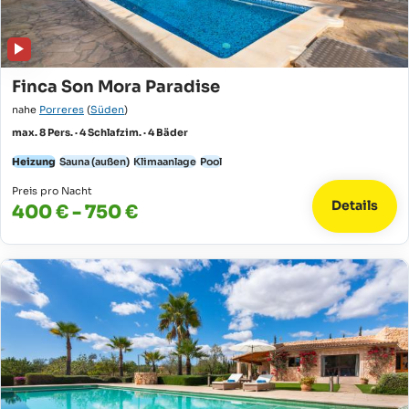
Finca Son Mora Paradise
nahe
Porreres
(
Süden
)
max. 8 Pers. · 4 Schlafzim. · 4 Bäder
Heizung
Sauna (außen)
Klimaanlage
Pool
Preis pro Nacht
Details
400 € - 750 €