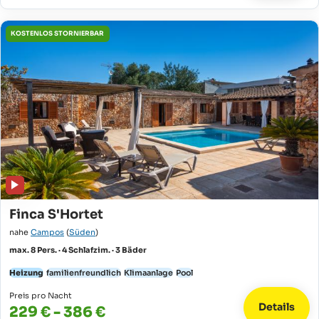
KOSTENLOS STORNIERBAR
Finca S'Hortet
nahe
Campos
(
Süden
)
max. 8 Pers. · 4 Schlafzim. · 3 Bäder
Heizung
familienfreundlich
Klimaanlage
Pool
Preis pro Nacht
Details
229 € - 386 €