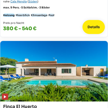
nahe
Cala Mendia
(
Süden
)
max. 9 Pers. · 5 Schlafzim. · 3 Bäder
Heizung
Meerblick
Klimaanlage
Pool
Preis pro Nacht
Details
380 € - 540 €
Finca El Huerto