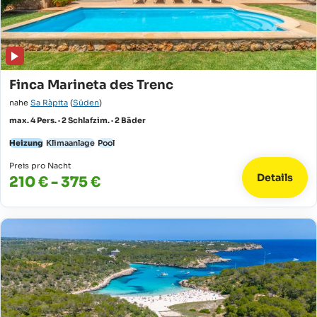
Finca Marineta des Trenc
nahe
Sa Ràpita
(
Süden
)
max. 4 Pers. · 2 Schlafzim. · 2 Bäder
Heizung
Klimaanlage
Pool
Preis pro Nacht
Details
210 € - 375 €