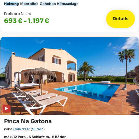
Heizung
Meerblick
Gehoben
Klimaanlage
Preis pro Nacht
Details
693 € - 1.197 €
Finca Na Gatona
nahe
Cala d'Or
(
Süden
)
max. 12 Pers. · 6 Schlafzim. · 5 Bäder