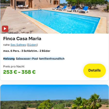
Finca Casa Maria
nahe
Ses Salines
(
Süden
)
max. 6 Pers. · 3 Schlafzim. · 2 Bäder
Heizung
Salzwasser-Pool
familienfreundlich
Preis pro Nacht
Details
253 € - 358 €