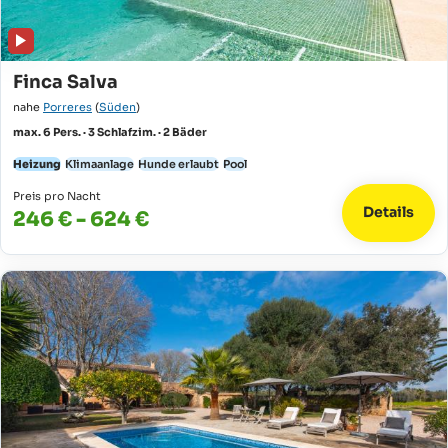
Finca Salva
nahe
Porreres
(
Süden
)
max. 6 Pers. · 3 Schlafzim. · 2 Bäder
Heizung
Klimaanlage
Hunde erlaubt
Pool
Preis pro Nacht
Details
246 € - 624 €