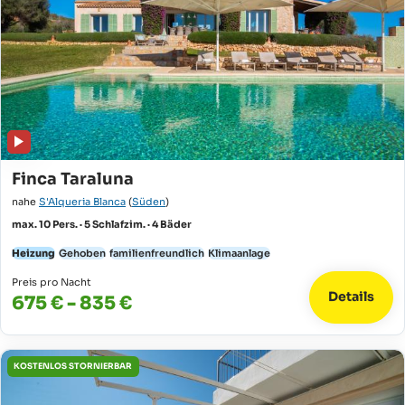
Finca Taraluna
nahe
S'Alqueria Blanca
(
Süden
)
max. 10 Pers. · 5 Schlafzim. · 4 Bäder
Heizung
Gehoben
familienfreundlich
Klimaanlage
Preis pro Nacht
Details
675 € - 835 €
KOSTENLOS STORNIERBAR