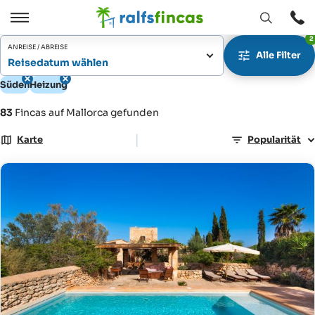
Fenster
Öffnen
2
Öffnen
/
ANREISE / ABREISE
Alle Filter
Schließen
Reisedatum wählen
Süden
Heizung
83
Fincas auf Mallorca gefunden
|
Karte
Popularität