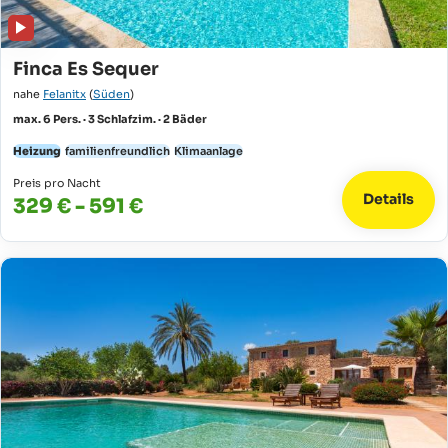
Finca Es Sequer
nahe
Felanitx
(
Süden
)
max. 6 Pers. · 3 Schlafzim. · 2 Bäder
Heizung
familienfreundlich
Klimaanlage
Preis pro Nacht
Details
329 € - 591 €