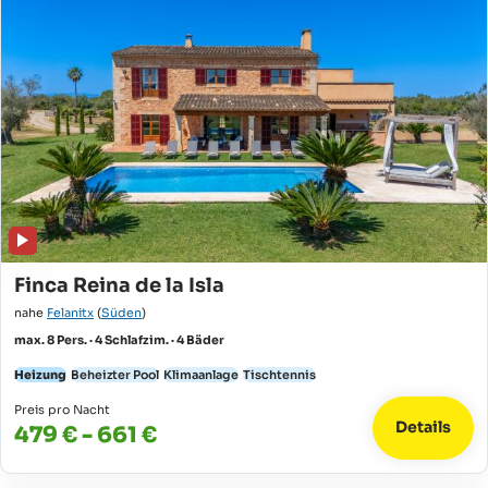
Finca Reina de la Isla
nahe
Felanitx
(
Süden
)
max. 8 Pers. · 4 Schlafzim. · 4 Bäder
Heizung
Beheizter Pool
Klimaanlage
Tischtennis
Preis pro Nacht
Details
479 € - 661 €