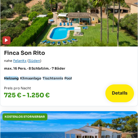
Finca Son Rito
nahe
Felanitx
(
Süden
)
max. 16 Pers. · 8 Schlafzim. · 7 Bäder
Heizung
Klimaanlage
Tischtennis
Pool
Preis pro Nacht
Details
725 € - 1.250 €
KOSTENLOS STORNIERBAR