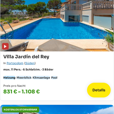
Villa Jardín del Rey
in
Portocolom
(
Süden
)
max. 11 Pers. · 6 Schlafzim. · 3 Bäder
Heizung
Meerblick
Klimaanlage
Pool
Preis pro Nacht
Details
831 € - 1.108 €
KOSTENLOS STORNIERBAR