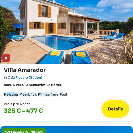
Villa Amarador
in
Cala Figuera
(
Süden
)
max. 6 Pers. · 3 Schlafzim. · 3 Bäder
Heizung
Meerblick
Klimaanlage
Pool
Preis pro Nacht
Details
325 € - 477 €
KOSTENLOS STORNIERBAR