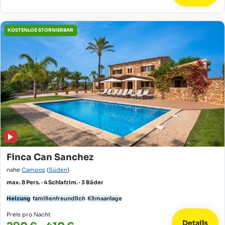
KOSTENLOS STORNIERBAR
Finca Can Sanchez
nahe
Campos
(
Süden
)
max. 8 Pers. · 4 Schlafzim. · 3 Bäder
Heizung
familienfreundlich
Klimaanlage
Preis pro Nacht
Details