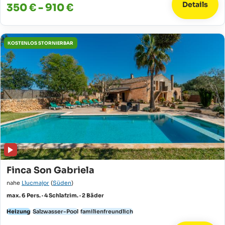
Details
350 € - 910 €
KOSTENLOS STORNIERBAR
Finca Son Gabriela
nahe
Llucmajor
(
Süden
)
max. 6 Pers. · 4 Schlafzim. · 2 Bäder
Heizung
Salzwasser-Pool
familienfreundlich