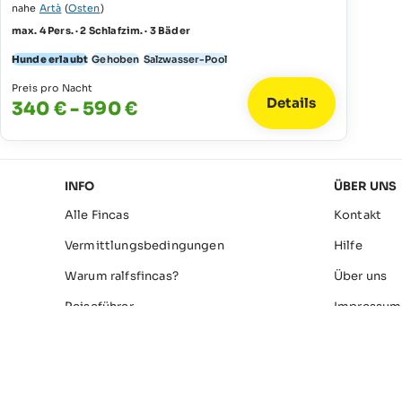
nahe
Artà
(
Osten
)
max. 4 Pers. · 2 Schlafzim. · 3 Bäder
Hunde erlaubt
Gehoben
Salzwasser-Pool
Preis pro Nacht
Details
340 € - 590 €
INFO
ÜBER UNS
Alle Fincas
Kontakt
Vermittlungsbedingungen
Hilfe
Warum ralfsfincas?
Über uns
Reiseführer
Impressum
Über Ralf
Datenschu
Finca-Besitzer