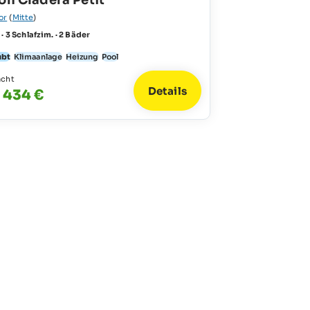
on Cladera Petit
or
(
Mitte
)
 · 3 Schlafzim. · 2 Bäder
ubt
Klimaanlage
Heizung
Pool
acht
Details
- 434 €