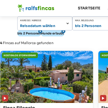
STARTSEITE
ANREISE / ABREISE
MAX. BELEGUNG
Reisedatum wählen
bis 2 Personen
bis 2 Personen
Hunde erlaubt
4
Fincas auf Mallorca gefunden
KOSTENLOS STORNIERBAR
KOST