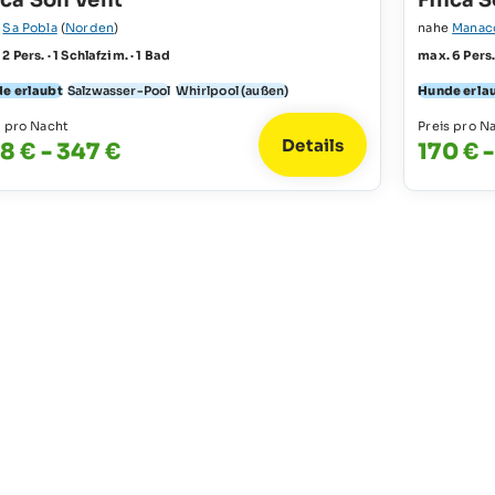
nca Son Vent
Finca S
e
Sa Pobla
(
Norden
)
nahe
Manac
2 Pers. · 1 Schlafzim. · 1 Bad
max. 6 Pers.
e erlaubt
Salzwasser-Pool
Whirlpool (außen)
Hunde erla
s pro Nacht
Preis pro N
Details
8 € - 347 €
170 € 