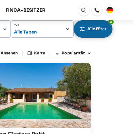
FINCA-BESITZER
Fenster
Öffnen
2
TYP
Alle Filter
Alle Typen
|
|
Ansehen
Karte
Popularität