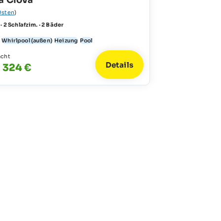
a Clova
Osten
)
 · 2 Schlafzim. · 2 Bäder
Whirlpool (außen)
Heizung
Pool
acht
Details
- 324 €