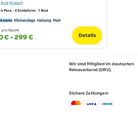
e
Artà
(
Osten
)
4 Pers. · 2 Schlafzim. · 1 Bad
htennis
Klimaanlage
Heizung
Pool
s pro Nacht
Details
0 € - 299 €
Wir sind Mitglied im deutschen
Reiseverband (DRV).
Sichere Zahlungen:
tz