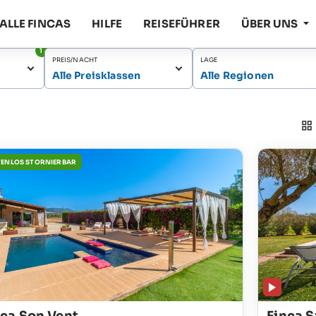
ALLE FINCAS
HILFE
REISEFÜHRER
ÜBER UNS
1
PREIS/NACHT
LAGE
Alle Preisklassen
Alle Regionen
ENLOS STORNIERBAR