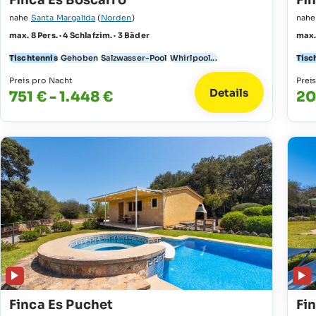
Finca Es Boscarro
Fi
nahe
Santa Margalida
(
Norden
)
nah
max. 8 Pers. · 4 Schlafzim. · 3 Bäder
max. 
Tischtennis
Gehoben
Salzwasser-Pool
Whirlpool...
Tisc
Preis pro Nacht
Prei
Details
751 € - 1.448 €
20
Finca Es Puchet
Fi