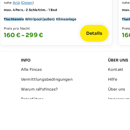
nahe
Artà
(
Osten
)
nah
max. 4 Pers. · 2 Schlafzim. · 1 Bad
max. 
Tischtennis
Whirlpool (außen)
Klimaanlage
Tisc
Preis pro Nacht
Prei
Details
160 € - 299 €
16
INFO
ÜBER UNS
Alle Fincas
Kontakt
Vermittlungsbedingungen
Hilfe
Warum ralfsfincas?
Über uns
Reiseführer
Impressum
Über Ralf
Datenschu
Finca-Besitzer