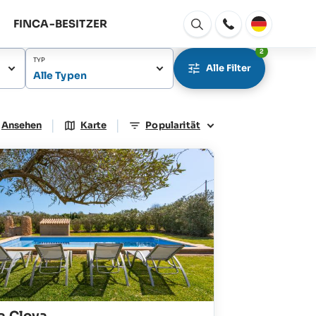
FINCA-BESITZER
Fenster
Öffnen
2
TYP
Alle Filter
Alle Typen
|
|
Ansehen
Karte
Popularität