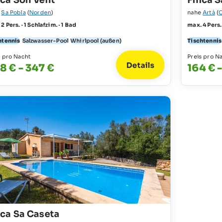
nca Son Vent
Finca S
e
Sa Pobla
(
Norden
)
nahe
Artà
(
2 Pers. · 1 Schlafzim. · 1 Bad
max. 4 Pers.
htennis
Salzwasser-Pool
Whirlpool (außen)
Tischtennis
s pro Nacht
Preis pro N
Details
8 € - 347 €
164 € 
nca Sa Caseta