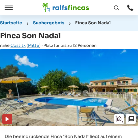
Fenster
Öffnen
Öffnen
/
Startseite
Suchergebnis
Finca Son Nadal
Schließen
Finca Son Nadal
nahe
Costitx
(
Mitte
) · Platz für bis zu 12 Personen
Die beeindruckende Finca "Son Nadal“ liegt auf einem