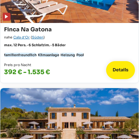
Finca Na Gatona
nahe
Cala d'Or
(
Süden
)
max. 12 Pers. · 6 Schlafzim. · 5 Bäder
familienfreundlich
Klimaanlage
Heizung
Pool
Preis pro Nacht
Details
392 € - 1.535 €