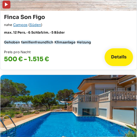
Finca Son Figo
nahe
Campos
(
Süden
)
max. 12 Pers. · 6 Schlafzim. · 5 Bäder
Gehoben
familienfreundlich
Klimaanlage
Heizung
Preis pro Nacht
Details
500 € - 1.515 €