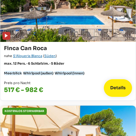
Finca Can Roca
nahe
S'Alqueria Blanca
(
Süden
)
max. 12 Pers. · 6 Schlafzim. · 5 Bäder
Meerblick
Whirlpool (außen)
Whirlpool (innen)
Preis pro Nacht
Details
517 € - 982 €
KOSTENLOS STORNIERBAR