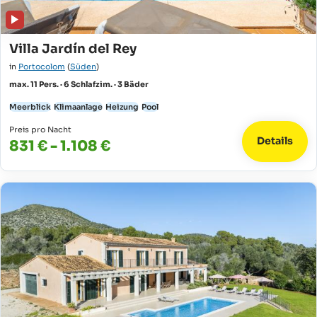
Villa Jardín del Rey
in
Portocolom
(
Süden
)
max. 11 Pers. · 6 Schlafzim. · 3 Bäder
Meerblick
Klimaanlage
Heizung
Pool
Preis pro Nacht
Details
831 € - 1.108 €