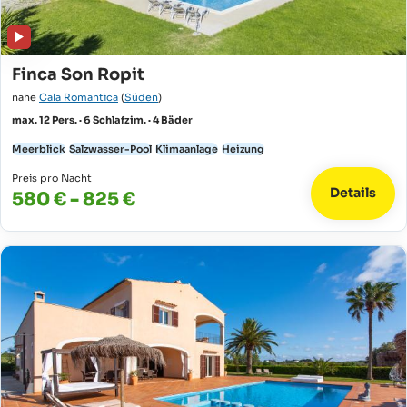
Finca Son Ropit
nahe
Cala Romantica
(
Süden
)
max. 12 Pers. · 6 Schlafzim. · 4 Bäder
Meerblick
Salzwasser-Pool
Klimaanlage
Heizung
Preis pro Nacht
Details
580 € - 825 €