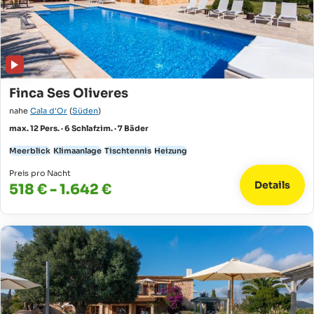
Finca Ses Oliveres
nahe
Cala d'Or
(
Süden
)
max. 12 Pers. · 6 Schlafzim. · 7 Bäder
Meerblick
Klimaanlage
Tischtennis
Heizung
Preis pro Nacht
Details
518 € - 1.642 €