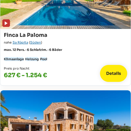
Finca La Paloma
nahe
Sa Ràpita
(
Süden
)
max. 12 Pers. · 6 Schlafzim. · 6 Bäder
Klimaanlage
Heizung
Pool
Preis pro Nacht
Details
627 € - 1.254 €