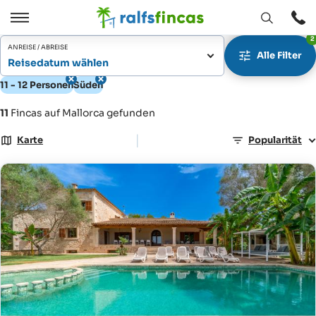
Fenster
Öffnen
2
Öffnen
/
ANREISE / ABREISE
Alle Filter
Schließen
Reisedatum wählen
11 - 12 Personen
Süden
11
Fincas auf Mallorca gefunden
|
Karte
Popularität