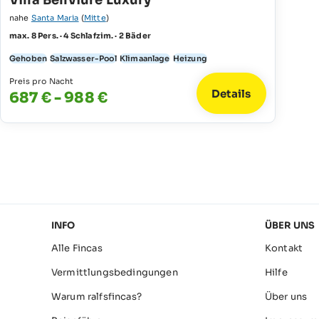
Villa Bellviure Luxury
nahe
Santa Maria
(
Mitte
)
max. 8 Pers. · 4 Schlafzim. · 2 Bäder
Gehoben
Salzwasser-Pool
Klimaanlage
Heizung
Preis pro Nacht
Details
687 € - 988 €
INFO
ÜBER UNS
Alle Fincas
Kontakt
Vermittlungsbedingungen
Hilfe
Warum ralfsfincas?
Über uns