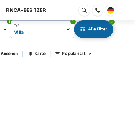
FINCA-BESITZER
Fenster
Öffnen
1
1
2
TYP
Alle Filter
Villa
|
|
Ansehen
Karte
Popularität