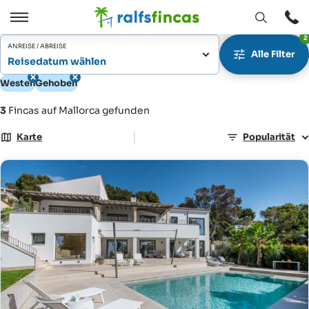
Fenster
Öffnen
2
Öffnen
/
ANREISE / ABREISE
Alle Filter
Schließen
Reisedatum wählen
Westen
Gehoben
3
Fincas auf Mallorca gefunden
|
Karte
Popularität