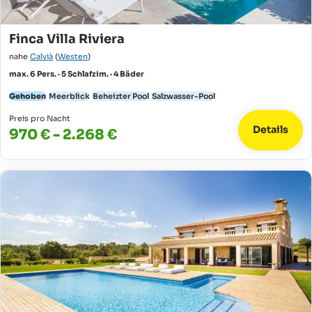
Finca Villa Riviera
nahe
Calvià
(
Westen
)
max. 6 Pers. · 5 Schlafzim. · 4 Bäder
Gehoben
Meerblick
Beheizter Pool
Salzwasser-Pool
Preis pro Nacht
Details
970 € - 2.268 €